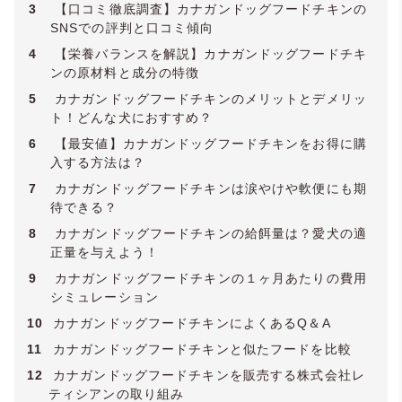
3
【口コミ徹底調査】カナガンドッグフードチキンの
SNSでの評判と口コミ傾向
4
【栄養バランスを解説】カナガンドッグフードチキ
ンの原材料と成分の特徴
5
カナガンドッグフードチキンのメリットとデメリッ
ト！どんな犬におすすめ？
6
【最安値】カナガンドッグフードチキンをお得に購
入する方法は？
7
カナガンドッグフードチキンは涙やけや軟便にも期
待できる？
8
カナガンドッグフードチキンの給餌量は？愛犬の適
正量を与えよう！
9
カナガンドッグフードチキンの１ヶ月あたりの費用
シミュレーション
10
カナガンドッグフードチキンによくあるQ＆A
11
カナガンドッグフードチキンと似たフードを比較
12
カナガンドッグフードチキンを販売する株式会社レ
ティシアンの取り組み