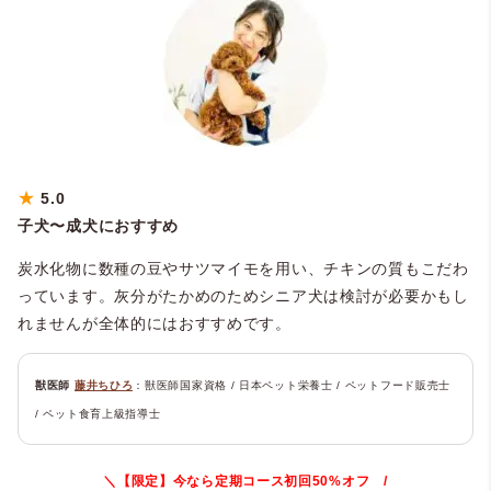
★
5.0
子犬〜成犬におすすめ
炭水化物に数種の豆やサツマイモを用い、チキンの質もこだわ
っています。灰分がたかめのためシニア犬は検討が必要かもし
れませんが全体的にはおすすめです。
獣医師
藤井ちひろ
：獣医師国家資格 / 日本ペット栄養士 / ペットフード販売士
/ ペット食育上級指導士
＼【限定】今なら定期コース初回50%オフ /