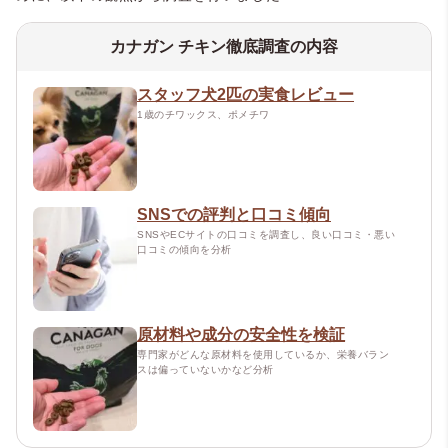
カナガン チキン徹底調査の内容
スタッフ犬2匹の実食レビュー
1歳のチワックス、ポメチワ
SNSでの評判と口コミ傾向
SNSやECサイトの口コミを調査し、良い口コミ・悪い
口コミの傾向を分析
原材料や成分の安全性を検証
専門家がどんな原材料を使用しているか、栄養バラン
スは偏っていないかなど分析