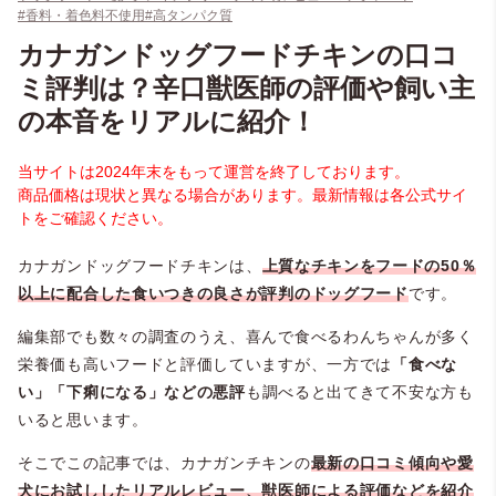
#香料・着色料不使用
#高タンパク質
カナガンドッグフードチキンの口コ
ミ評判は？辛口獣医師の評価や飼い主
の本音をリアルに紹介！
当サイトは2024年末をもって運営を終了しております。
商品価格は現状と異なる場合があります。最新情報は各公式サイ
トをご確認ください。
カナガンドッグフードチキンは、
上質なチキンをフードの50％
以上に配合した食いつきの良さが評判のドッグフード
です。
編集部でも数々の調査のうえ、喜んで食べるわんちゃんが多く
栄養価も高いフードと評価していますが、一方では
「食べな
い」「下痢になる」などの悪評
も調べると出てきて不安な方も
いると思います。
そこでこの記事では、カナガンチキンの
最新の口コミ傾向や愛
犬にお試ししたリアルレビュー、獣医師による評価などを紹介