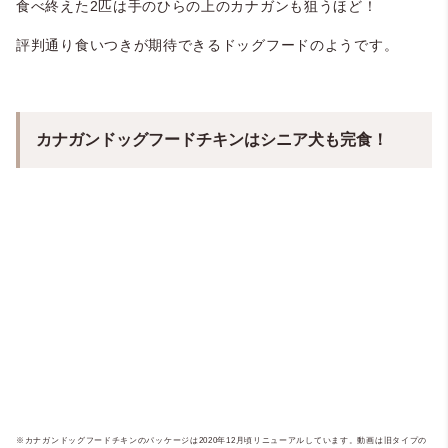
食べ終えた2匹は手のひらの上のカナガンも狙うほど！
評判通り食いつきが期待できるドッグフードのようです。
カナガンドッグフードチキンはシニア犬も完食！
※カナガンドッグフードチキンのパッケージは2020年12月頃リニューアルしています。動画は旧タイプの