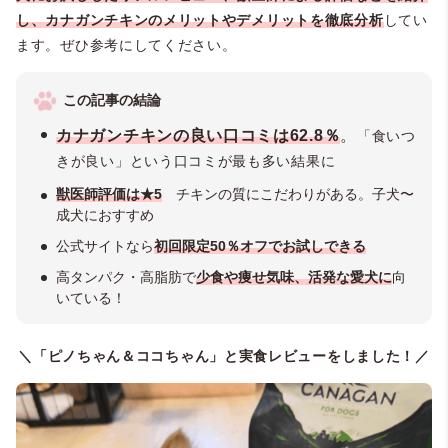
し、カナガンチキンのメリットやデメリットを徹底分析
してい
ます。ぜひ参考にしてください。
この記事の結論
カナガンチキンの良い口コミは62.8％
。
「食いつ
きが良い」という口コミが最も多い結果に
獣医師評価は★5
チキンの質にこだわりがある。子犬〜
成犬におすすめ
公式サイトなら
初回限定50％オフでお試しできる
高タンパク・高脂肪で
少食や痩せ気味、活発な愛犬に
向
いている！
＼「ピノちゃん＆ココちゃん」と実食レビューをしました！／