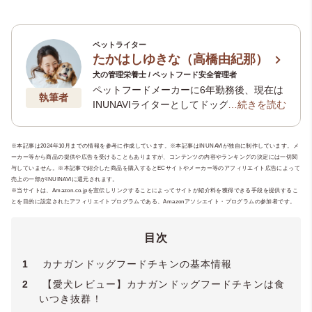
ペットライター
たかはしゆきな（高橋由紀那）
犬の管理栄養士 / ペットフード安全管理者
ペットフードメーカーに6年勤務後、現在は
執筆者
INUNAVIライターとしてドッグフードを中
…続きを読む
心とした記事を数多く執筆。現在はペット
専門ライティングチーム「
いぬのことば
」
※本記事は2024年10月までの情報を参考に作成しています。※本記事はINUNAVIが独自に制作しています。メ
や、老犬介護に寄り添うオンラインサロン
ーカー等から商品の提供や広告を受けることもありますが、コンテンツの内容やランキングの決定には一切関
「
いぬのじかん
」を運営。ペットとの暮ら
与していません。※本記事で紹介した商品を購入するとECサイトやメーカー等のアフィリエイト広告によって
しがより豊かになるような、経験を生かし
売上の一部がINUINAVIに還元されます。
た正しい情報、一歩踏み込んだ内容の記事
※当サイトは、Amazon.co.jpを宣伝しリンクすることによってサイトが紹介料を獲得できる手段を提供するこ
とを目的に設定されたアフィリエイトプログラムである、Amazonアソシエイト・プログラムの参加者です。
をお届けします。保有資格：
ペットフード
安全管理者
・
犬の管理栄養士
・
ペット災害
危機管理士3級
目次
1
カナガンドッグフードチキンの基本情報
2
【愛犬レビュー】カナガンドッグフードチキンは食
いつき抜群！