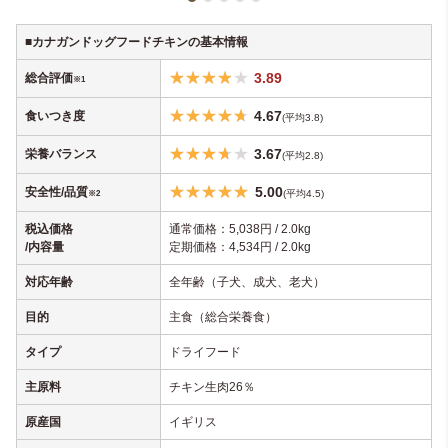
■カナガンドッグフードチキンの基本情報
3
.
89
総合評価
※1
4.67
食いつき度
(
平均3.8)
3.67
栄養バランス
(平均2.8)
5.00
安全性/品質
(平均4.5)
※2
税込価格
通常価格：5,038円 / 2.0kg
/内容量
定期価格：4,534円 / 2.0kg
対応年齢
全年齢（子犬、成犬、老犬）
目的
主食（総合栄養食）
タイプ
ドライフード
主原料
チキン生肉26％
原産国
イギリス