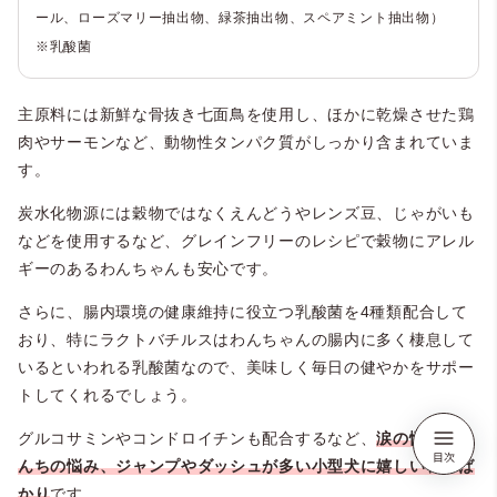
ール、ローズマリー抽出物、緑茶抽出物、スペアミント抽出物）
※乳酸菌
主原料には新鮮な骨抜き七面鳥を使用し、ほかに乾燥させた鶏
肉やサーモンなど、動物性タンパク質がしっかり含まれていま
す。
炭水化物源には穀物ではなくえんどうやレンズ豆、じゃがいも
などを使用するなど、グレインフリーのレシピで穀物にアレル
ギーのあるわんちゃんも安心です。
さらに、腸内環境の健康維持に役立つ乳酸菌を4種類配合して
おり、特にラクトバチルスはわんちゃんの腸内に多く棲息して
いるといわれる乳酸菌なので、美味しく毎日の健やかをサポー
トしてくれるでしょう。
グルコサミンやコンドロイチンも配合するなど、
涙の悩みやう
んちの悩み、ジャンプやダッシュが多い小型犬に嬉しい食材ば
かり
です。