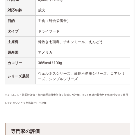
対応年齢
成犬
目的
主食（総合栄養食）
タイプ
ドライフード
主原料
骨抜き七面鳥、チキンミール、えんどう
原産国
アメリカ
カロリー
366kcal / 100g
ウェルネスシリーズ、穀物不使用シリーズ、コアシリ
シリーズ展開
ーズ、シンプルシリーズ
※1：口コミ・獣医師評価・犬の管理栄養士評価を加味した評価、
※2：合成の着色料や保存料などを使用
していないことを無添加として評価
専門家の評価