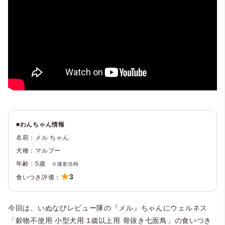
■わんちゃん情報
名前：メル ちゃん
犬種：マルプー
年齢：5歳
※撮影当時
★
3
食いつき評価：
今回は、いぬなびレビュー隊の『メル』ちゃんにウェルネス
「穀物不使用 小型犬用 1歳以上用 骨抜き七面鳥」の食いつき