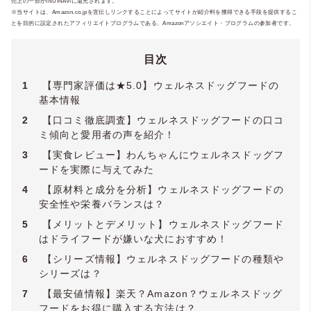
売上の一部がINUINAVIに還元されます。
ナーを定期的に開催中。（所属学会：
ペッ
※当サイトは、Amazon.co.jpを宣伝しリンクすることによってサイトが紹介料を獲得できる手段を提供するこ
とを目的に設定されたアフィリエイトプログラムである、Amazonアソシエイト・プログラムの参加者です。
ト食育協会
・
獣医麻酔外科学会
・
獣医神経
病学会
など）
目次
1
【専門家評価は★5.0】ウェルネスドッグフードの
基本情報
2
【口コミ徹底調査】ウェルネスドッグフードの口コ
ミ傾向と愛用者の声を紹介！
3
【実食レビュー】わんちゃんにウェルネスドッグフ
ードを実際に与えてみた
4
【原材料と成分を分析】ウェルネスドッグフードの
安全性や栄養バランスは？
5
【メリットとデメリット】ウェルネスドッグフード
はドライフードが嫌いな犬におすすめ！
6
【シリーズ情報】ウェルネスドッグフードの種類や
シリーズは？
7
【最安値情報】楽天？Amazon？ウェルネスドッグ
フードをお得に購入する方法は？