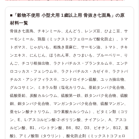
■「穀物不使用 小型犬用 1歳以上用 骨抜き七面鳥」の原
材料一覧
骨抜き七面鳥、チキンミール、えんどう、レンズ豆、ひよこ豆、サ
ーモンミール、鶏脂（ミックストコフェロールで酸化防止）、トマ
トポマス、じゃがいも、粗挽き亜麻仁、サーモン油、トマト、チキ
ンエキス、にんじん、ほうれん草、さつまいも、ブルーベリー、り
んご、チコリ根抽出物、ラクトバチルス・プランタルム※、エンテ
ロコッカス・フェシウム※、ラクトバチルス・カゼイ※、ラクトバ
チルス・アシドフィラス※、コンドロイチン硫酸、ユッカ抽出物、
グルコサミン、ミネラル類（塩化カリウム、亜鉛タンパク化合物、
硫酸亜鉛、炭酸カルシウム、硫酸第一鉄、鉄タンパク化合物、硫酸
銅、銅タンパク化合物、マンガンタンパク化合物、硫酸マンガン、
亜セレン酸ナトリウム、ヨウ素酸カルシウム）、ビタミン類（コリ
ン、E、L-アスコルビン酸-2-ポリリン酸、ナイアシン、A、アスコ
ルビン酸、B1、パントテン酸、B6、B2、D3、ビオチン、B12、葉
酸)、アミノ酸類（タウリン）、酸化防止剤（ミックストコフェロ