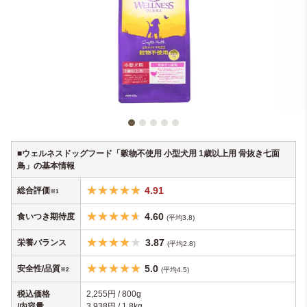
■ウェルネスドッグフード「穀物不使用 小型犬用 1歳以上用 骨抜き七面
鳥」の基本情報
4.91
総合評価
※1
4
.60
食いつき期待度
(
平均3.8)
3.87
栄養バランス
(平均2.8)
5.0
安全性/品質
(平均4.5)
※2
税込価格
2,255円 / 800g
/内容量
3,938円 / 1.8kg