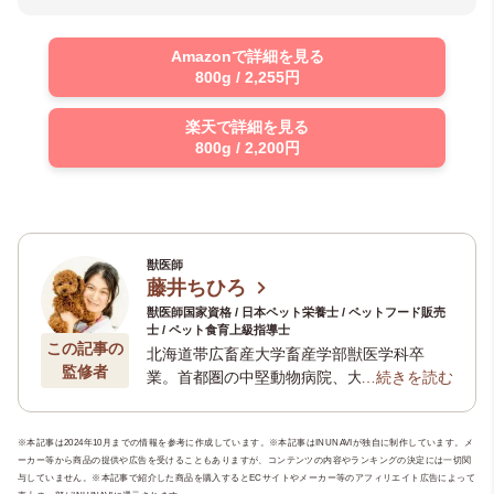
Amazonで詳細を見る
800g / 2,255円
楽天で詳細を見る
800g / 2,200円
獣医師
藤井ちひろ
獣医師国家資格 / 日本ペット栄養士 / ペットフード販売
士 / ペット食育上級指導士
この記事の
北海道帯広畜産大学畜産学部獣医学科卒
監修者
業。首都圏の中堅動物病院、大学病院を経
…続きを読む
て「健康寿命を延ばしてめざせ20歳！」
「治らない病気に最期まで向きあう」動物
※本記事は2024年10月までの情報を参考に作成しています。※本記事はINUNAVIが独自に制作しています。メ
病院、
ローズローズアニマルクリニック
院
ーカー等から商品の提供や広告を受けることもありますが、コンテンツの内容やランキングの決定には一切関
長。 ペットの食と栄養のお悩みに一生応え
与していません。※本記事で紹介した商品を購入するとECサイトやメーカー等のアフィリエイト広告によって
るための食育セミナーやシニアペットセミ