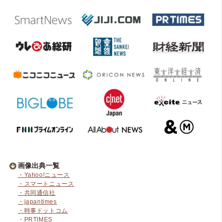
画像出典一覧
・Yahoo!ニュース
・スマートニュース
・共同通信社
・japantimes
・時事ドットコム
・PRTIMES