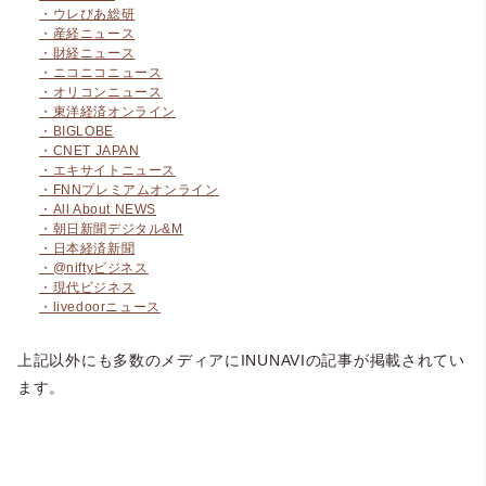
・ウレぴあ総研
・産経ニュース
・財経ニュース
・ニコニコニュース
・オリコンニュース
・東洋経済オンライン
・BIGLOBE
・CNET JAPAN
・エキサイトニュース
・FNNプレミアムオンライン
・All About NEWS
・朝日新聞デジタル&M
・日本経済新聞
・@niftyビジネス
・現代ビジネス
・livedoorニュース
上記以外にも多数のメディアにINUNAVIの記事が掲載されてい
ます。