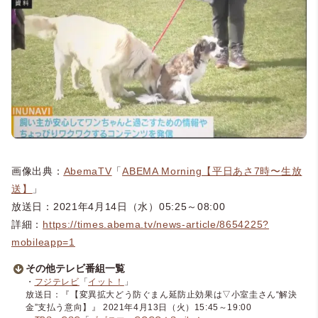
画像出典：
AbemaTV
「
ABEMA Morning【平日あさ7時〜生放
送】
」
放送日：2021年4月14日（水）05:25～08:00
詳細：
https://times.abema.tv/news-article/8654225?
mobileapp=1
その他テレビ番組一覧
・
フジテレビ
「
イット！
」
放送日：『【変異拡大どう防ぐまん延防止効果は▽小室圭さん“解決
金”支払う意向】』 2021年4月13日（火）15:45～19:00