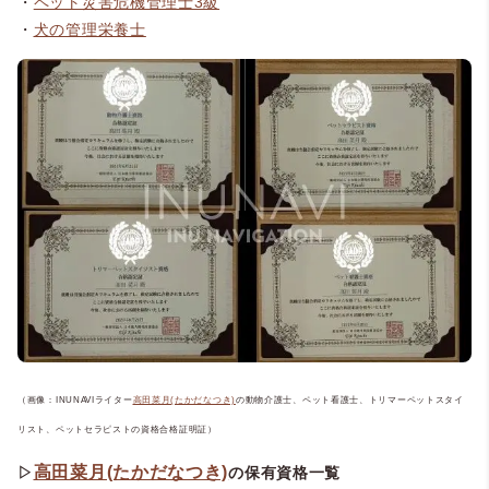
・
ペット災害危機管理士3級
・
犬の管理栄養士
（画像：INUNAVIライター
高田菜月(たかだなつき)
の動物介護士、ペット看護士、トリマーペットスタイ
リスト、ペットセラピストの資格合格証明証）
高田菜月(たかだなつき)
▷
の保有資格一覧