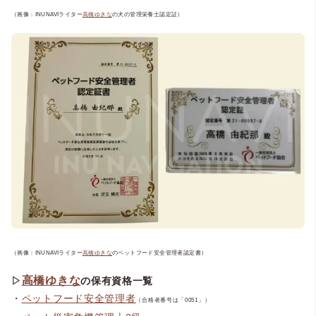
（画像：INUNAVIライター
高橋ゆきな
の犬の管理栄養士認定証）
（画像：INUNAVIライター
高橋ゆきな
のペットフード安全管理者認定書）
高橋ゆきな
▷
の保有資格一覧
・
ペットフード安全管理者
（合格者番号は「0051」）