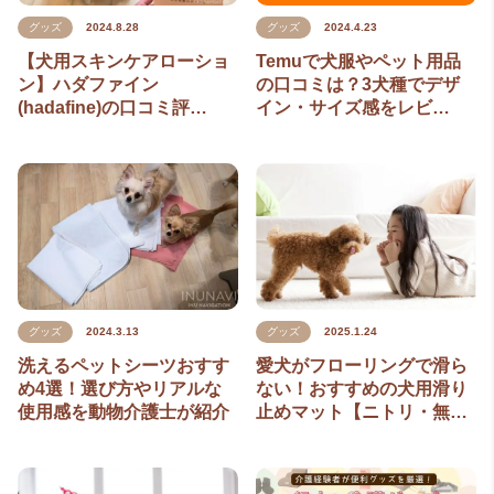
グッズ
2024.4.23
グッズ
2024.8.28
Temuで犬服やペット用品
【犬用スキンケアローショ
の口コミは？3犬種でデザ
ン】ハダファイン
イン・サイズ感をレビ…
(hadafine)の口コミ評…
グッズ
2024.3.13
グッズ
2025.1.24
洗えるペットシーツおすす
愛犬がフローリングで滑ら
め4選！選び方やリアルな
ない！おすすめの犬用滑り
使用感を動物介護士が紹介
止めマット【ニトリ・無…