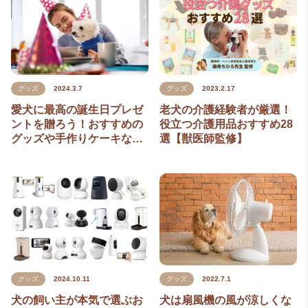
グッズ
2024.3.7
グッズ
2023.2.17
愛犬に最高の誕生日プレゼ
老犬の介護経験者が厳選！
ントを贈ろう！おすすめの
役立つ介護用品おすすめ28
グッズや手作りケーキな…
選【獣医師監修】
グッズ
2024.10.11
グッズ
2022.7.1
犬の飼い主が本気で選ぶお
犬は扇風機の風が涼しくな