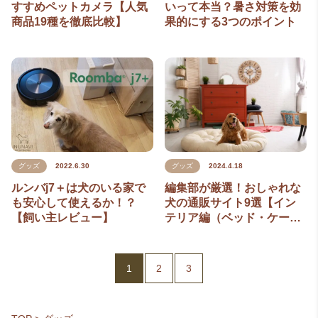
すすめペットカメラ【人気
いって本当？暑さ対策を効
商品19種を徹底比較】
果的にする3つのポイント
グッズ
2022.6.30
グッズ
2024.4.18
ルンバj7＋は犬のいる家で
編集部が厳選！おしゃれな
も安心して使えるか！？
犬の通販サイト9選【イン
【飼い主レビュー】
テリア編（ベッド・ケー…
1
2
3