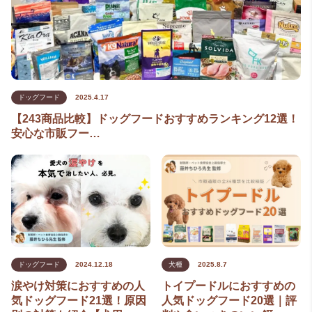
ドッグフード
2025.4.17
【243商品比較】ドッグフードおすすめランキング12選！
安心な市販フー…
ドッグフード
2024.12.18
犬種
2025.8.7
涙やけ対策におすすめの人
トイプードルにおすすめの
気ドッグフード21選！原因
人気ドッグフード20選｜評