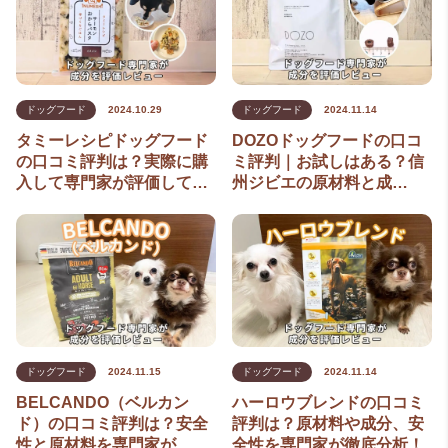
パグ
パピヨン
ビション・フリーゼ
ドッグフード
2024.10.29
ドッグフード
2024.11.14
フレンチブルドッグ
タミーレシピドッグフード
DOZOドッグフードの口コ
ペキニーズ
の口コミ評判は？実際に購
ミ評判｜お試しはある？信
入して専門家が評価して…
州ジビエの原材料と成…
ボストンテリア
ボーダーコリー
ポメラニアン
マルチーズ
マルプー
ドッグフード
2024.11.15
ドッグフード
2024.11.14
ミニチュアシュナウザー
BELCANDO（ベルカン
ハーロウブレンドの口コミ
ミニチュアダックスフンド
ド）の口コミ評判は？安全
評判は？原材料や成分、安
性と原材料を専門家が…
全性を専門家が徹底分析！
ミニチュアピンシャー