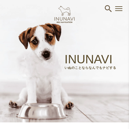
I
N
U
N
A
V
I
いぬのことならなんでもナビする