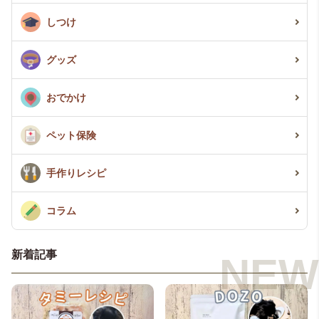
キャバリア
しつけ
コーギー
ゴールデンレトリーバー
グッズ
柴犬
おでかけ
シベリアンハスキー
ペット保険
シーズー
ジャックラッセルテリア
手作りレシピ
ダルメシアン
コラム
チワックス
チワプー
新着記事
チワワ
トイプードル