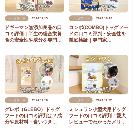
ドッグフード
2024.11.15
ドッグフード
2024.10.10
ドギーマン無添加良品の口
コンボ(COMBO)ドッグフー
コミ評価｜半生の総合栄養
ドの口コミ評判・安全性を
食の安全性や成分を専門…
徹底検証｜専門家…
ドッグフード
2024.11.18
ドッグフード
2024.11.12
グレボ（GLEBO）ドッグ
ミシュワン小型犬用ドッグ
フードの口コミ評判は？成
フードの口コミ評判！愛犬
分や原材料・食いつき…
レビューでわかったメリ…