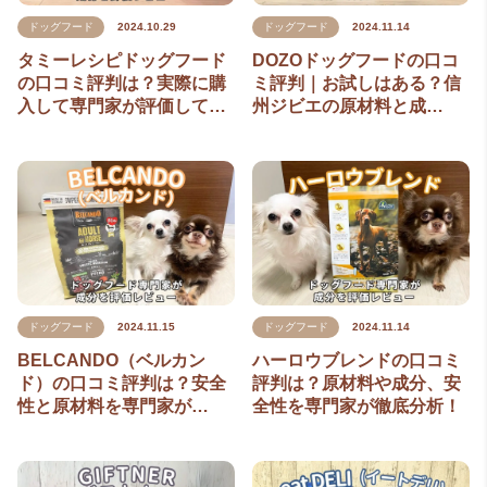
ドッグフード
2024.10.29
ドッグフード
2024.11.14
タミーレシピドッグフード
DOZOドッグフードの口コ
の口コミ評判は？実際に購
ミ評判｜お試しはある？信
入して専門家が評価して…
州ジビエの原材料と成…
ドッグフード
2024.11.15
ドッグフード
2024.11.14
BELCANDO（ベルカン
ハーロウブレンドの口コミ
ド）の口コミ評判は？安全
評判は？原材料や成分、安
性と原材料を専門家が…
全性を専門家が徹底分析！