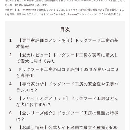
与していません。※本記事で紹介した商品を購入するとECサイトやメーカー等のアフィリエイト広告によって
ンライン相談窓口
ットセーバー / ペットセーバーEMR / 犬の
「いぬのじかん」
を運営
売上の一部がINUINAVIに還元されます。
し、専門知識と実体験をもとにケアや食
皮膚被毛ケアリスト / 愛玩動物救命士 / 犬の
※当サイトは、Amazon.co.jpを宣伝しリンクすることによってサイトが紹介料を獲得できる手段を提供するこ
とを目的に設定されたアフィリエイトプログラムである、Amazonアソシエイト・プログラムの参加者です。
事、介護支援を行っています。実店舗にお
腸活管理アドバイザー / 犬猫アレルギー管理
ける老犬のトータルケアサロン開業に向け
アドバイザー / Pet Nutrition: Essential
準備中。
Principles & Practices /
YMAA薬機法・医療
目次
法適法広告取扱個人認証規格
】
1
【専門家評価コメントあり】ドッグフード工房の基
本情報
2
【愛犬レビュー】ドッグフード工房を実際に購入し
て愛犬に与えてみた
3
ドッグフード工房の口コミ評判！89％が良い口コミ
と高評価
4
【専門家分析】ドッグフード工房の安全性や栄養バ
ランスは？
5
【メリットとデメリット】ドッグフード工房はどん
な犬におすすめ？
6
【全シリーズ紹介】ドッグフード工房の種類と特徴
は？
7
【お試し情報】公式サイト経由で最大４種類が500