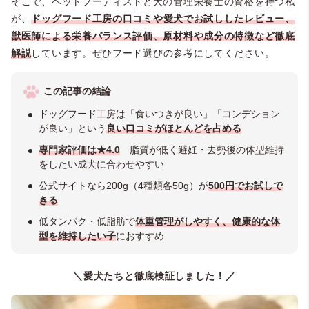
そこで、ペットフーディストと犬の管理栄養士の資格を持つ私
が、
ドッグフード工房の口コミや愛犬でお試ししたレビュー、
獣医師による栄養バランス評価、原材料や成分の特徴など徹底
解説
しています。ぜひフード選びの参考にしてください。
この記事の結論
ドッグフード工房は「食いつきが良い」「コンデション
が良い」という
良い口コミがほとんどを占める
専門家評価は★4.0
脂質が低く避妊・去勢後の体型維持
をしたい成犬に合わせやすい
公式サイトなら200g（4種類各50g）が
500円でお試しで
きる
低タンパク・低脂肪で
体重管理がしやすく、健康的な体
型を維持したい子
におすすめ
＼愛犬たちと徹底検証しました！／