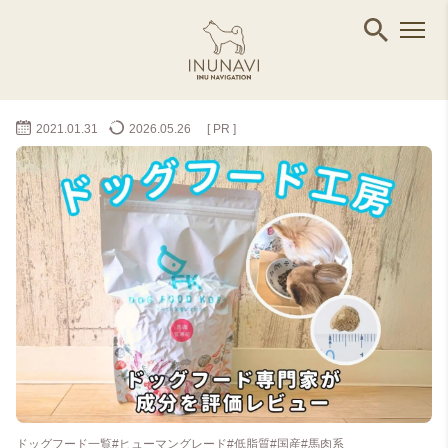
2021.01.31
2026.05.26
[ PR ]
ドッグフード一覧
#ヒューマングレード
#低脂質
#国産
#馬肉系