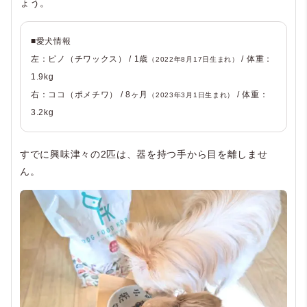
ょう。
■愛犬情報
左：ピノ（チワックス） / 1歳
/ 体重：
（2022年8月17日生まれ）
1.9kg
右：ココ（ポメチワ） / 8ヶ月
/ 体重：
（2023年3月1日生まれ）
3.2kg
すでに興味津々の2匹は、器を持つ手から目を離しませ
ん。