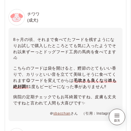
チワワ
(成犬)
8ヶ月の頃、それまで食べてたフードを残すようにな
りお試しで購入したところとても気に入ったようでそ
れ以来ずーっとドッグフード工房の馬肉を食べてます
🐴
こちらのフードは袋を開けると、鰹節のとてもいい香
りで、カリッといい音を立てて美味しそうに食べてく
れます😋フードを変えてからは
毛吹きも良くなり💩も
絶好調‼️
1度もピーピーになった事がありません‼️
病院の定期チェックでもお耳綺麗ですね、皮膚も丈夫
ですねと言われて人間も大喜びです✨
＠
sbacchan
さん （引用：Instagram）