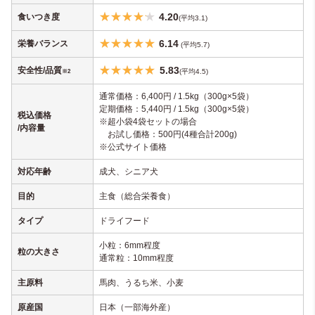
4.20
食いつき度
(平均3.1)
6.14
栄養バランス
(平均5.7)
5.83
安全性/品質
(平均4.5)
※2
通常価格：6,400円 / 1.5kg（300g×5袋）
定期価格：5,440円 / 1.5kg（300g×5袋）
税込価格
※超小袋4袋セットの場合
/内容量
お試し価格：500円(4種合計200g)
※公式サイト価格
対応年齢
成犬、シニア犬
目的
主食（総合栄養食）
タイプ
ドライフード
小粒：6mm程度
粒の大きさ
通常粒：10mm程度
主原料
馬肉、うるち米、小麦
原産国
日本（一部海外産）