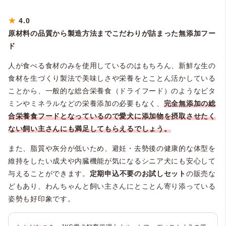
★
4
.0
原材料の品質から製造方法までこだわりが詰まった無添加フー
ド
人が食べる食材のみを使用しているのはもちろん、新鮮な生の
食材を生づくり製法で美味しさや栄養をとことん活かしている
ことから、一般的な総合栄養食（ドライフード）のようなビタ
ミンやミネラルなどの栄養添加の必要もなく、
完全
無添加の総
合栄養食フードとなっているので愛犬に添加物を摂取させたく
ない飼い主さんにも満足してもらえるでしょう。
また、脂質や灰分が低いため、避妊・去勢後の健康的な体型を
維持をしたい成犬や内臓機能が気になるシニア犬にも安心して
与えることができます。
定期申込不要のお試しセット
の販売な
どもあり、わんちゃんと飼い主さんにとことん寄り添っている
姿勢も好印象です。