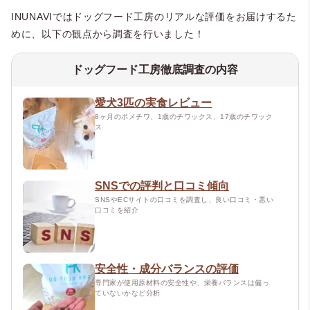
INUNAVIではドッグフード工房のリアルな評価をお届けするた
めに、以下の観点から調査を行いました！
ドッグフード工房徹底調査の内容
愛犬3匹の実食レビュー
8ヶ月のポメチワ、1歳のチワックス、17歳のチワック
ス
SNSでの評判と口コミ傾向
SNSやECサイトの口コミを調査し、良い口コミ・悪い
口コミを紹介
安全性・成分バランスの評価
専門家が使用原材料の安全性や、栄養バランスは偏っ
ていないかなど分析