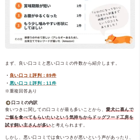
まず、良い口コミと悪い口コミの件数から紹介します。
・
良い口コミ評判：89件
・
悪い口コミ評判：11件
※重複回答あり
口コミの内訳
食いつきに関しての口コミが最も多いことから、
愛犬に喜んで
良い口コミ(89件)
悪い口コミ(11件)
ご飯を食べてもらいたいという気持ちからドッグフード工房を
・食べっぷりがいい…69件
試す飼い主さんが多い
と考えられます。
・リピート購入している…25件
・品質や原材料が良い・安心安全…
しかし、悪い口コミでは食いつきが悪いという声があったり、
19件