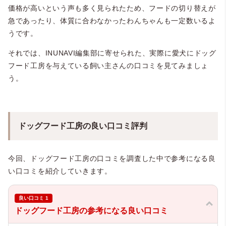
価格が高いという声も多く見られたため、フードの切り替えが
・香りが良い…16件
・お腹の調子が良い・粒の形状・サ
急であったり、体質に合わなかったわんちゃんも一定数いるよ
イズが良い…11件
うです。
・味のバリエーションが良い…6件
・油っぽくない…5件
・食いつきが悪い…11件
それでは、INUNAVI編集部に寄せられた、実際に愛犬にドッグ
・アレルギーに安心…5件
・値上げした、価格が高い…6件
・皮膚と毛並みの健康維持を実感…
・賞味期限が短い…1件
フード工房を与えている飼い主さんの口コミを見てみましょ
5件※
・卵使うのやめてほしい(アレル
う。
・栄養のバランスが良い…4件
ギーがあるため)…1件
・目元のキレイを実感…3件※
・お腹がゆるくなった…1件
・人間でも美味しく食べられた…2
・小分けになってない…1件
件
・もう少し噛みやすい形状にして
・購入前にお試しができる…1件
ほしい…1件
ドッグフード工房の良い口コミ評判
・口臭が和らいだ…1件※
・注文から到着まで時間がかかる
・真空パックで届くのが良い…1件
・出来立てでないフードが届いた
・ローズマリーが入っていない(てん
かんもちのため)…1件
今回、ドッグフード工房の口コミを調査した中で参考になる良
・複数購入で送料無料になる…1件
い口コミを紹介していきます。
・体臭が和らいだ…1件※
・水をそこまで欲しなくなった…1
件
・ジップ式の袋が良い…1件
良い口コミ 1
※健康維持により
ドッグフード工房の参考になる良い口コミ