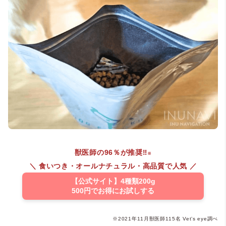
獣医師の96％が推奨‼︎
※
＼ 食いつき・オールナチュラル・高品質で人気 ／
【公式サイト】4種類200g
500円でお得にお試しする
※2021年11月獣医師115名 Vet’s eye調べ