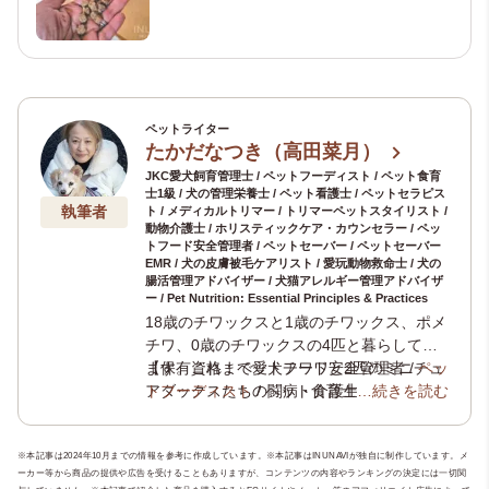
ペットライター
たかだなつき（高田菜月）
JKC愛犬飼育管理士 / ペットフーディスト / ペット食育
士1級 / 犬の管理栄養士 / ペット看護士 / ペットセラピス
執筆者
ト / メディカルトリマー / トリマーペットスタイリスト /
動物介護士 / ホリスティックケア・カウンセラー / ペッ
トフード安全管理者 / ペットセーバー / ペットセーバー
EMR / 犬の皮膚被毛ケアリスト / 愛玩動物救命士 / 犬の
腸活管理アドバイザー / 犬猫アレルギー管理アドバイザ
ー / Pet Nutrition: Essential Principles & Practices
18歳のチワックスと1歳のチワックス、ポメ
チワ、0歳のチワックスの4匹と暮らしてい
ます。これまで愛犬チワワと2匹のミニチュ
【保有資格：ペットフード安全管理者 /
ペッ
アダックスたちの闘病・介護生活の経験か
トフーディスト
/ ペット食育士1級 /
…続きを読む
犬の管
ら、犬の健康や介護について学びを深めペ
理栄養士
/
ペット看護士
/
ペットセラピスト
ットにまつわる様々な資格を取得。現在、
/ メディカルトリマー /
トリマーペットスタ
※本記事は2024年10月までの情報を参考に作成しています。※本記事はINUNAVIが独自に制作しています。メ
ペット専門ライティングチーム
イリスト
/
動物介護士
/
ホリスティックケ
「いぬのこ
ーカー等から商品の提供や広告を受けることもありますが、コンテンツの内容やランキングの決定には一切関
とば」
ア・カウンセラー
や老犬と暮らす飼い主様のためのオ
/
JKC愛犬飼育管理士
/ ペ