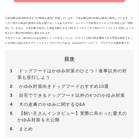
※本記事は2024年10月までの情報を参考に作成しています。※本記事はINUNAVIが独自に制作しています。メ
ーカー等から商品の提供や広告を受けることもありますが、コンテンツの内容やランキングの決定には一切関
与していません。※本記事で紹介した商品を購入するとECサイトやメーカー等のアフィリエイト広告によって
売上の一部がINUINAVIに還元されます。
※当サイトは、Amazon.co.jpを宣伝しリンクすることによってサイトが紹介料を獲得できる手段を提供するこ
とを目的に設定されたアフィリエイトプログラムである、Amazonアソシエイト・プログラムの参加者です。
目次
1
ドッグフードはかゆみ対策のひとつ！食事以外の対
策も並行しよう
2
かゆみ対策向きドッグフードおすすめ10選
3
自宅でできるドッグフード以外の4つのかゆみ対策
4
犬の皮膚のかゆみに関するQ&A
5
【飼い主さんインタビュー】実際に良かった愛犬の
かゆみ対策を大公開
6
まとめ