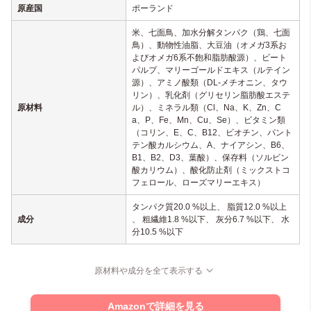
原産国
ポーランド
米、七面鳥、加水分解タンパク（鶏、七面
鳥）、動物性油脂、大豆油（オメガ3系お
よびオメガ6系不飽和脂肪酸源）、ビート
パルプ、マリーゴールドエキス（ルテイン
源）、アミノ酸類（DL-メチオニン、タウ
リン）、乳化剤（グリセリン脂肪酸エステ
原材料
ル）、ミネラル類（Cl、Na、K、Zn、C
a、P、Fe、Mn、Cu、Se）、ビタミン類
（コリン、E、C、B12、ビオチン、パント
テン酸カルシウム、A、ナイアシン、B6、
B1、B2、D3、葉酸）、保存料（ソルビン
酸カリウム）、酸化防止剤（ミックストコ
フェロール、ローズマリーエキス）
タンパク質20.0 %以上、 脂質12.0 %以上
成分
、 粗繊維1.8 %以下、 灰分6.7 %以下、 水
分10.5 %以下
原材料や成分を全て表示する
Amazonで詳細を見る