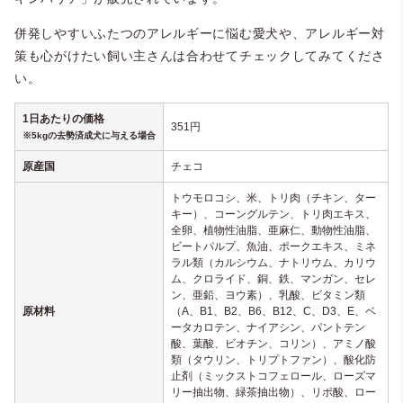
併発しやすいふたつのアレルギーに悩む愛犬や、アレルギー対
策も心がけたい飼い主さんは合わせてチェックしてみてくださ
い。
1日あたりの価格
351円
※5kgの去勢済成犬に与える場合
原産国
チェコ
トウモロコシ、米、トリ肉（チキン、ター
キー）、コーングルテン、トリ肉エキス、
全卵、植物性油脂、亜麻仁、動物性油脂、
ビートパルプ、魚油、ポークエキス、ミネ
ラル類（カルシウム、ナトリウム、カリウ
ム、クロライド、銅、鉄、マンガン、セレ
ン、亜鉛、ヨウ素）、乳酸、ビタミン類
原材料
（A、B1、B2、B6、B12、C、D3、E、ベ
ータカロテン、ナイアシン、パントテン
酸、葉酸、ビオチン、コリン）、アミノ酸
類（タウリン、トリプトファン）、酸化防
止剤（ミックストコフェロール、ローズマ
リー抽出物、緑茶抽出物）、リポ酸、ロー