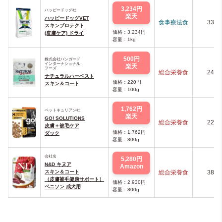
3,234円
ハッピードッグ社
楽天
ハッピードッグVET
食事療法食
339
スキンプロテクト
価格：3,234円
(皮膚ケア) ドライ
容量：1kg
500円
株式会社バンガード
インターナショナル
楽天
フーズ
総合栄養食
243
ナチュラルハーベスト
価格：220円
スキン＆コート
容量：100g
1,762円
ペットキュリアン社
楽天
GO! SOLUTIONS
総合栄養食
226
皮膚＋被毛ケア
価格：1,762円
ダック
容量：800g
会社名
5,280円
N&D キヌア
Amazon
スキン＆コート
総合栄養食
388
（皮膚被毛健康サポート）
価格：2,930円
ベニソン 成犬用
容量：800g