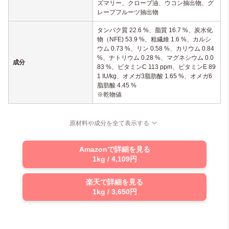
ズマリー、クローブ油、ウコン抽出物、グ
レープフルーツ抽出物
タンパク質 22.6 %、脂質 16.7 %、炭水化
物（NFE) 53.9 %、粗繊維 1.6 %、カルシ
ウム 0.73 %、リン 0.58 %、カリウム 0.84
%、ナトリウム 0.28 %、マグネシウム 0.0
成分
83 %、ビタミンC 113 ppm、ビタミンE 89
1 IU/kg、オメガ3脂肪酸 1.65 %、オメガ6
脂肪酸 4.45 %
※乾物値
原材料や成分を全て表示する
Amazonで詳細を見る
1kg / 4,109円
楽天で詳細を見る
1kg / 3,650円