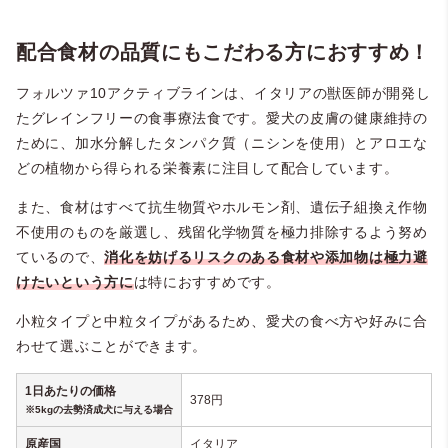
配合食材の品質にもこだわる方におすすめ！
フォルツァ10アクティブラインは、イタリアの獣医師が開発し
たグレインフリーの食事療法食です。愛犬の皮膚の健康維持の
ために、加水分解したタンパク質（ニシンを使用）とアロエな
どの植物から得られる栄養素に注目して配合しています。
また、食材はすべて抗生物質やホルモン剤、遺伝子組換え作物
不使用のものを厳選し、残留化学物質を極力排除するよう努め
ているので、
消化を妨げるリスクのある食材や添加物は極力避
けたいという方
に
は特におすすめです。
小粒タイプと中粒タイプがあるため、愛犬の食べ方や好みに合
わせて選ぶことができます。
1日あたりの価格
378円
※5kgの去勢済成犬に与える場合
原産国
イタリア