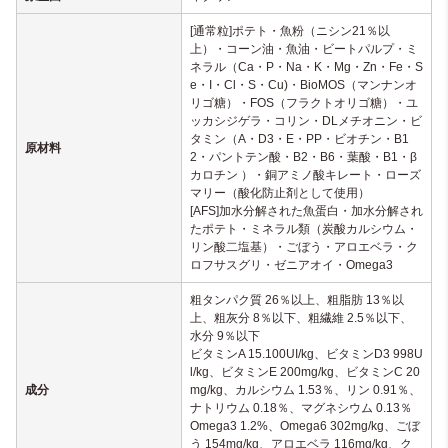
[通常粒]ポテト・魚粉（ニシン21％以
上）・コーン油・魚油・ビートパルプ・ミ
ネラル（Ca・P・Na・K・Mg・Zn・Fe・S
e・I・Cl・S・Cu)・BioMOS（マンナンオ
リゴ糖）・FOS（フラクトオリゴ糖）・ユ
ッカシジゲラ・コリン・DLメチオニン・ビ
タミン（A・D3・E・PP・ビオチン・B1
原材料
2・パントテン酸・B2・B6・葉酸・B1・β
カロチン ）・銅アミノ酸キレート・ローズ
マリー（酸化防止剤として使用）
[AFS]加水分解された魚蛋白・加水分解され
たポテト・ミネラル類（炭酸カルシウム・
リン酸二塩基）・ごぼう・アロエベラ・ク
ロフサスグリ・ゼニアオイ・Omega3
粗タンパク質 26％以上、粗脂肪 13％以
上、粗灰分 8％以下、粗繊維 2.5％以下、
水分 9％以下
ビタミンA 15.100UI/kg、ビタミンD3 998U
l/kg、ビタミンE 200mg/kg、ビタミンC 20
成分
mg/kg、カルシウム 1.53％、リン 0.91％、
ナトリウム 0.18％、マグネシウム 0.13％
Omega3 1.2%、Omega6 302mg/kg、ごぼ
う 154mg/kg、アロエベラ 116mg/kg、ク