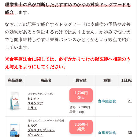
理栄養士の私が判断した
おすすめのかゆみ対策ドッグフードを
紹介
します。
なお、この記事で紹介するドッグフードに皮膚病の予防や改善
の効果があると保証するわけではありません。かゆみで悩む犬
でも健康維持しやすい栄養バランスかどうかという観点で紹介
しています。
※食事療法食に関しては、必ずかかりつけの獣医師へ相談のう
え与えるようにしてください。
商品画像
商品名
最安値
種類
1日あたり
1,706円
ロイヤルカナンジャポン
楽天
セレクト
食事療法食
213
スキンケア
価格：2,200円
ドライ
容量：1kg
日本ヒルズ・コルゲート株式会社
3,650円
ヒルズ
楽天
プリスクリプション
食事療法食
351
ダイエット