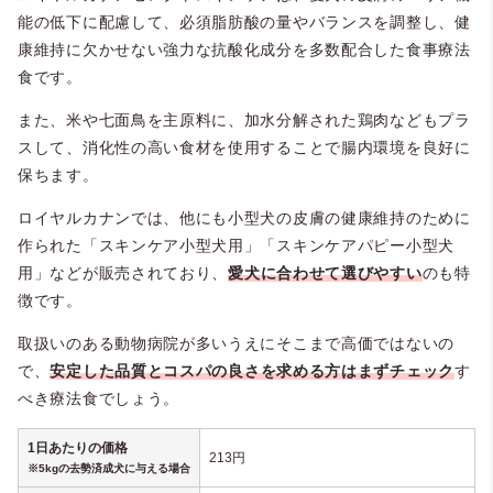
能の低下に配慮して、必須脂肪酸の量やバランスを調整し、健
康維持に欠かせない強力な抗酸化成分を多数配合した食事療法
食です。
また、米や七面鳥を主原料に、加水分解された鶏肉などもプラ
スして、消化性の高い食材を使用することで腸内環境を良好に
保ちます。
ロイヤルカナンでは、他にも小型犬の皮膚の健康維持のために
作られた「スキンケア小型犬用」「スキンケアパピー小型犬
用」などが販売されており、
愛犬に合わせて選びやすい
のも特
徴です。
取扱いのある動物病院が多いうえにそこまで高価ではないの
で、
安定した品質とコスパの良さを求める方はまずチェック
す
べき療法食でしょう。
1日あたりの価格
213円
※5kgの去勢済成犬に与える場合