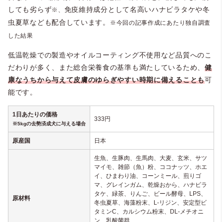
しても劣らず
免疫維持成分として名高いハナビラタケや冬
※、
虫夏草なども配合しています。
※今回の記事作成にあたり独自調査
した結果
低温乾燥での製造やオイルコーティング不使用など品質へのこ
だわりが多く、また総合栄養食の基準も満たしているため、
健
康なうちから与えて皮膚のゆらぎやすい時期に備えることも
可
能です。
1日あたりの価格
333円
※5kgの去勢済成犬に与える場合
原産国
日本
生魚、生豚肉、生馬肉、大麦、玄米、サツ
マイモ、雑節（魚）粉、ココナッツ、ホエ
イ、ひまわり油、コーンミール、煎りゴ
マ、グレインガム、乾燥おから、ハナビラ
タケ、緑茶、りんご、ビール酵母、LPS、
原材料
冬虫夏草、海藻粉末、L-リジン、安定型ビ
タミンC、カルシウム粉末、DL-メチオニ
ン、乳酸菌群