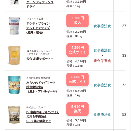
価格：3,520円
ダーム ディフェンス
容量：1kg
ドライ
2,300円
フォルツァ10社
楽天
アクティブライン
食事療法食
378
デルモアクティブ
価格：2,750円
(皮膚・被毛)
容量：800g
4,396円
食事療法食
株式会社マッシュルーム
公式サイト
・デザイン・スタジオ
・
333
犬心 皮膚サポート＋
総合栄養食
価格：4,396円
容量：1.3kg
6,600円
自然の森製薬 株式会社
公式サイト
みらいのドッグフード
食事療法食
739
特別療法食A
価格：6,600円
（皮ふ・アレルギー用）
容量：1kg
5,610円
株式会社エテルノ
楽天
Dr.宿南のキセキのごはん
食事療法食
525
犬用食事療法食
価格：5,610円
GF皮膚の健康ケア
容量：1kg