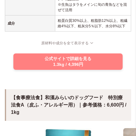
※生魚はタラをメインに旬の青魚などを混
ぜて活用
粗蛋白質30%以上、粗脂肪12%以上、粗繊
成分
維4%以下、粗灰分5％以下、水分8%以下
原材料や成分を全て表示する
公式サイトで詳細を見る
1.3kg / 4,396円
【食事療法食】和漢みらいのドッグフード 特別療
法食A（皮ふ・アレルギー用）｜参考価格：6,600円 /
1kg