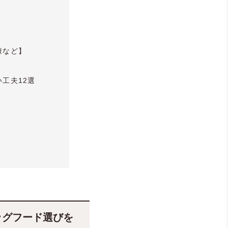
康など】
工夫12選
ッグフード選びを