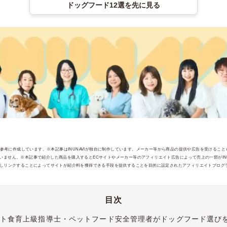
ドッグフード12選を先に見る
報を参考に作成しています。※本記事はINUNAVIが独自に制作しています。メーカー等から商品の提供や広告を受けるこ
ません。※本記事で紹介した商品を購入するとECサイトやメーカー等のアフィリエイト広告によって売上の一部がINUI
jpを宣伝しリンクすることによってサイトが紹介料を獲得できる手段を提供することを目的に設定されたアフィリエイトプログラ
目次
ト食育上級指導士・ペットフード安全管理者がドッグフード選び