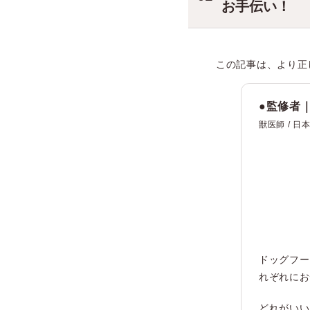
お手伝い！
この記事は、より正
●監修者
獣医師 / 日
ドッグフー
れぞれにお
どれがいい