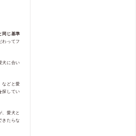
と同じ基準
だわってフ
愛犬に合い
」などと愛
を
探してい
が、愛犬と
できたらな