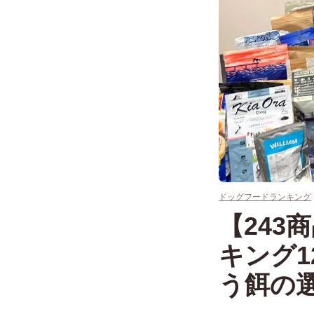
ドッグフードランキング
【24
キング
う餌の