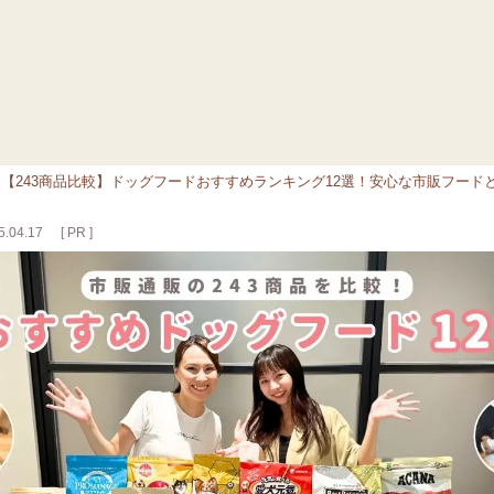
>
【243商品比較】ドッグフードおすすめランキング12選！安心な市販フー
.04.17
[ PR ]