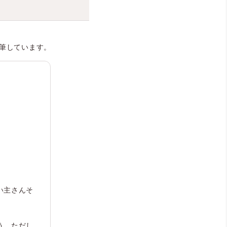
筆しています。
い主さんそ
う。ただし