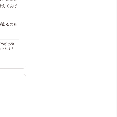
叶えてあげ
がある
のも
めざせ20
ットセミナ