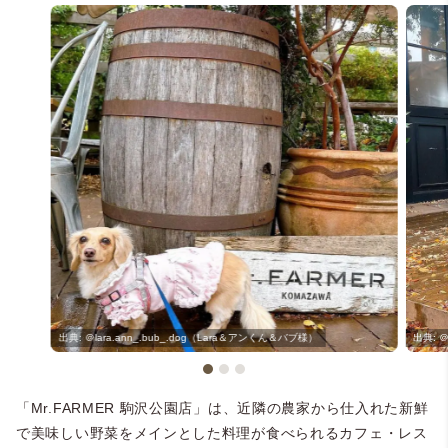
＠lara.ann_.bub_.dog（Lara＆アンくん＆バブ様）
＠
「Mr.FARMER 駒沢公園店」は、近隣の農家から仕入れた新鮮
で美味しい野菜をメインとした料理が食べられるカフェ・レス