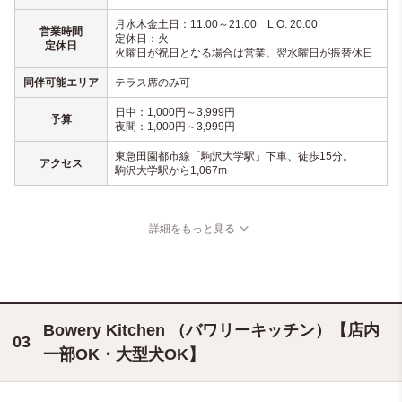
月水木金土日：11:00～21:00 L.O. 20:00
営業時間
定休日：火
定休日
火曜日が祝日となる場合は営業。翌水曜日が振替休日
同伴可能エリア
テラス席のみ可
日中：1,000円～3,999円
予算
夜間：1,000円～3,999円
東急田園都市線「駒沢大学駅」下車、徒歩15分。
アクセス
駒沢大学駅から1,067m
詳細をもっと見る
Bowery Kitchen （バワリーキッチン）【店内
一部OK・大型犬OK】