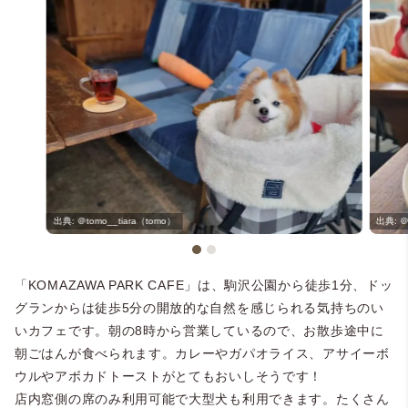
＠tomo__tiara（tomo）
＠
「KOMAZAWA PARK CAFE」は、駒沢公園から徒歩1分、ドッ
グランからは徒歩5分の開放的な自然を感じられる気持ちのい
いカフェです。朝の8時から営業しているので、お散歩途中に
朝ごはんが食べられます。カレーやガパオライス、アサイーボ
ウルやアボカドトーストがとてもおいしそうです！
店内窓側の席のみ利用可能で大型犬も利用できます。たくさん