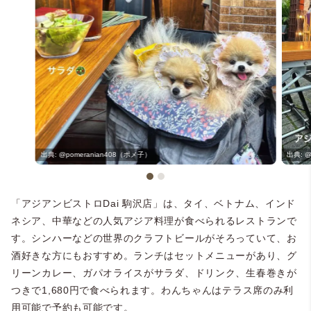
@pomeranian408（ポメ子）
@
「アジアンビストロDai 駒沢店」は、タイ、ベトナム、インド
ネシア、中華などの人気アジア料理が食べられるレストランで
す。シンハーなどの世界のクラフトビールがそろっていて、お
＠emi_vivi（emi.vivi）
酒好きな方にもおすすめ。ランチはセットメニューがあり、グ
リーンカレー、ガパオライスがサラダ、ドリンク、生春巻きが
つきで1,680円で食べられます。わんちゃんはテラス席のみ利
用可能で予約も可能です。