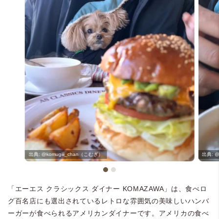
@komugiii_chan（こむぎ）
@
「エーエス クラシックス ダイナー KOMAZAWA」は、食べロ
グ百名店にも選出されているレトロな雰囲気の美味しいハンバ
ーガーが食べられるアメリカンダイナーです。アメリカの食べ