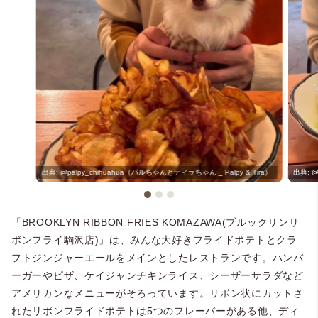
@palpy_chihuahua（パルちゃんとティラちゃん _ Palpy & Tira）
@
「BROOKLYN RIBBON FRIES KOMAZAWA(ブルックリンリ
ボンフライ駒沢店)」は、みんな大好きフライドポテトとクラ
フトジンジャーエールをメインとしたレストランです。ハンバ
ーガーやピザ、ケイジャンチキンライス、シーザーサラダなど
アメリカンなメニューがそろっています。リボン状にカットさ
れたリボンフライドポテトは5つのフレーバーがある他、ディ