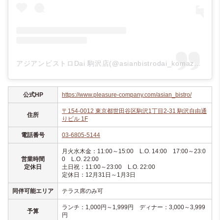
アジアンビストロDai 駒沢店(@asianbistrodai_komazawa)がシェアした投稿
公式HP
https://www.pleasure-company.com/asian_bistro/
〒154-0012 東京都世田谷区駒沢1丁目2-31 駒沢自由通
住所
りビル 1F
電話番号
03-6805-5144
月火水木金：11:00～15:00 L.O. 14:00 17:00～23:0
営業時間
0 L.O. 22:00
定休日
土日祝：11:00～23:00 L.O. 22:00
定休日：12月31日～1月3日
同伴可能エリア
テラス席のみ可
ランチ：1,000円～1,999円 ディナー：3,000～3,999
予算
円