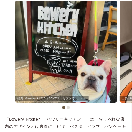
＠seven.k1213（SEVEN （セブンです。））
＠
「Bowery Kitchen （バワリーキッチン）」は、おしゃれな店
内のデザインとは裏腹に、ピザ、パスタ、ピラフ、パンケーキ