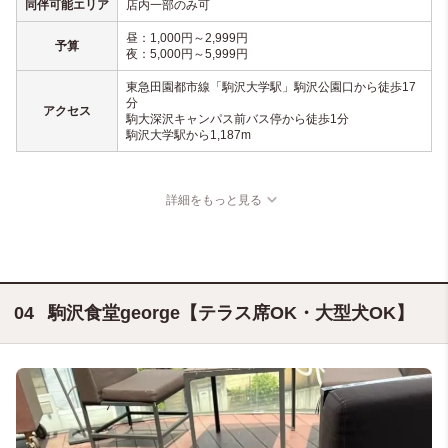
同伴可能エリア
店内一部のみ可
昼：1,000円～2,999円
予算
夜：5,000円～5,999円
東急田園都市線「駒沢大学駅」駒沢公園口から徒歩17
分
アクセス
駒大深沢キャンパス前バス停から徒歩1分
駒沢大学駅から1,187m
詳細をもっと見る
駒沢食堂george【テラス席OK・大型犬OK】