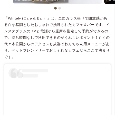
@naninu_nenono（むに💙ポメチワ）
@
「Whitely (Cafe & Bar）」は、全面ガラス張りで開放感があ
る白を基調としたおしゃれで洗練されたカフェ＆バーです。イ
ンスタグラムのDMと電話から座席を指定して予約ができるの
で、待ち時間なしで利用できるのがうれしいポイント！近くの
代々木公園からのアクセスも抜群でわんちゃん用メニューがあ
り、ペットフレンドリーでおしゃれなカフェならここで決まり
です。