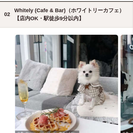
@mugisuke_channel（むぎすけともちこ 🅼🆄🅶🅸♥🅼🅾🅲🅷🅸🅲🅾）
Whitely (Cafe & Bar)（ホワイトリーカフェ）
【店内OK・駅徒歩9分以内】