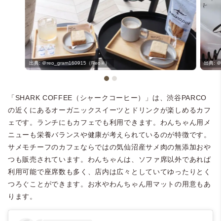
＠reo_gram160915（Reo♕）
＠
「SHARK COFFEE（シャークコーヒー）」は、渋谷PARCO
の近くにあるオーガニックスイーツとドリンクが楽しめるカフ
ェです。ランチにもカフェでも利用できます。わんちゃん用メ
ニューも栄養バランスや健康が考えられているのが特徴です。
サメモチーフのカフェならではの気仙沼産サメ肉の無添加おや
つも販売されています。
わんちゃんは、ソファ席以外であれば
利用可能で座席数も多く、店内は広々としていてゆったりとく
つろぐことができます。お水やわんちゃん用マットの用意もあ
ります。