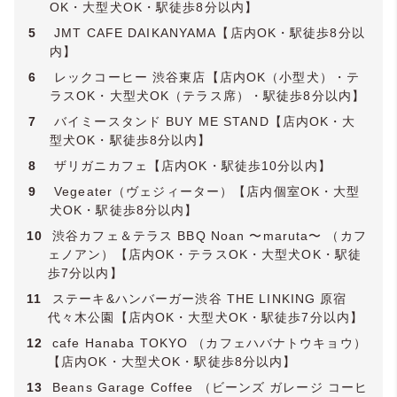
OK・大型犬OK・駅徒歩8分以内】
5
JMT CAFE DAIKANYAMA【店内OK・駅徒歩8分以
内】
6
レックコーヒー 渋谷東店【店内OK（小型犬）・テ
ラスOK・大型犬OK（テラス席）・駅徒歩8分以内】
7
バイミースタンド BUY ME STAND【店内OK・大
型犬OK・駅徒歩8分以内】
8
ザリガニカフェ【店内OK・駅徒歩10分以内】
9
Vegeater（ヴェジィーター）【店内個室OK・大型
犬OK・駅徒歩8分以内】
10
渋谷カフェ＆テラス BBQ Noan 〜maruta〜 （カフ
ェノアン）【店内OK・テラスOK・大型犬OK・駅徒
歩7分以内】
11
ステーキ&ハンバーガー渋谷 THE LINKING 原宿
代々木公園【店内OK・大型犬OK・駅徒歩7分以内】
12
cafe Hanaba TOKYO （カフェハバナトウキョウ）
【店内OK・大型犬OK・駅徒歩8分以内】
13
Beans Garage Coffee （ビーンズ ガレージ コーヒ