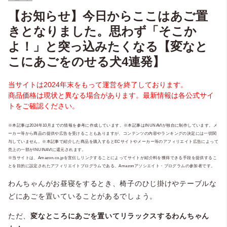
【お知らせ】今日からここはあご置
きとなりました。思わず「そこか
よ！」と突っ込みたくなる【変なと
こにあごをのせる犬4連発】
当サイトは2024年末をもって運営を終了しております。
商品価格は現状と異なる場合があります。最新情報は各公式サイ
トをご確認ください。
※本記事は2024年10月までの情報を参考に作成しています。※本記事はINUNAVIが独自に制作しています。メ
ーカー等から商品の提供や広告を受けることもありますが、コンテンツの内容やランキングの決定には一切関
与していません。※本記事で紹介した商品を購入するとECサイトやメーカー等のアフィリエイト広告によって
売上の一部がINUINAVIに還元されます。
※当サイトは、Amazon.co.jpを宣伝しリンクすることによってサイトが紹介料を獲得できる手段を提供するこ
とを目的に設定されたアフィリエイトプログラムである、Amazonアソシエイト・プログラムの参加者です。
わんちゃんがお昼寝をするとき、椅子のひじ掛けやテーブルな
どにあごを置いていることがあるでしょう。
ただ、
変なところにあごを置いてリラックスするわんちゃん