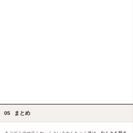
まとめ
あごどこのせてんね～んというわんちゃん達は、
なんとも甘え