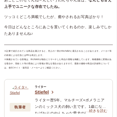
上手でユニークな存在でしたね。
ツッコミどころ満載でしたが、癒やされるお写真ばかり！
今日はどんなところにあごを置いてくれるのか、楽しみでしか
たありませんね♪
※記事で紹介されている商品を購入すると、売上の一部がINUNAVIに還元されることがあります。メーカー等
の依頼による広告にはPRを表記します。
※掲載されている情報は、INUNAVIが独自にリサーチした時点の情報を掲載しています。掲載価格に変動があ
る場合や、登録ミス等の理由により情報が異なる場合がありますので、最新の価格や商品の詳細等について
は、各ECサイト・販売店・メーカーよりご確認ください。
ライター
Stiefel
ライター歴5年。マルチーズ×ポメラニア
ンのミックス犬の飼い主です。1歳になっ
執筆者
…続きを読む
たばかりのやんちゃな愛犬の躾について