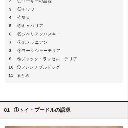
2
②コーギーの語源
3
③チワワ
4
④柴犬
5
⑤キャバリア
6
⑥シベリアンハスキー
7
⑦ポメラニアン
8
⑧ヨークシャーテリア
9
➈ジャック・ラッセル・テリア
10
⑩フレンチブルドッグ
11
まとめ
①トイ・プードルの語源