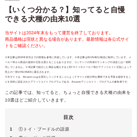
【いくつ分かる？】知ってると自慢
できる犬種の由来10選
当サイトは2024年末をもって運営を終了しております。
商品価格は現状と異なる場合があります。最新情報は各公式サイ
トをご確認ください。
※本記事は2024年10月までの情報を参考に作成しています。※本記事はINUNAVIが独自に制作しています。メ
ーカー等から商品の提供や広告を受けることもありますが、コンテンツの内容やランキングの決定には一切関
与していません。※本記事で紹介した商品を購入するとECサイトやメーカー等のアフィリエイト広告によって
売上の一部がINUINAVIに還元されます。
※当サイトは、Amazon.co.jpを宣伝しリンクすることによってサイトが紹介料を獲得できる手段を提供するこ
とを目的に設定されたアフィリエイトプログラムである、Amazonアソシエイト・プログラムの参加者です。
この記事では、知ってると、ちょっと自慢できる犬種の由来を
10選ほどご紹介していきます。
目次
1
①トイ・プードルの語源