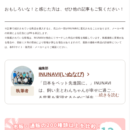
おもしろいな！と感じた方は、ぜひ他の記事もご覧ください！
※記事で紹介されている商品を購入すると、売上の一部がINUNAVIに還元されることがあります。メーカー等
の依頼による広告にはPRを表記します。
※掲載されている情報は、INUNAVIが独自にリサーチした時点の情報を掲載しています。掲載価格に変動があ
る場合や、登録ミス等の理由により情報が異なる場合がありますので、最新の価格や商品の詳細等について
は、各ECサイト・販売店・メーカーよりご確認ください。
編集部
INUNAVI(いぬなび)
「日本をペット先進国に。」INUNAVI
は、飼い主とわんちゃんが幸せに過ごせ
執筆者
…続きを読む
る世界を実現するために誕生。 執筆者は
ペットフード安全管理者、犬の管理栄養
士、動物介護士、ペット看護師などの資
格を保有。獣医師・ドッグトレーナーな
ど専門家監修のもと、犬好きのメンバー