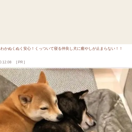
んわかぬくぬく安心！くっついて寝る仲良し犬に癒やしが止まらない！！
.12.08
[ PR ]