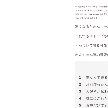
※本記事は2024年10月までの情
ランキングの決定には一切関与してい
※当サイトは、Amazon.co.
プログラムの参加者です。
寒くなるとわんちゃ
こたつもストーブも
くっついて寝る可愛
わんちゃん達の可愛
1
重なって寝る
2
お顔ぴったん
3
大好きが伝わ
4
枕ににされた
5
背中だけでも