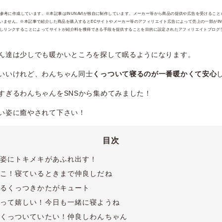
報を参考に作成しています。※本記事はINUNAVIが独自に制作しています。メーカー等から商品の提供や広告を受けるこ
ません。※本記事で紹介した商品を購入するとECサイトやメーカー等のアフィリエイト広告によって売上の一部がINUI
jpを宣伝しリンクすることによってサイトが紹介料を獲得できる手段を提供することを目的に設定されたアフィリエイトプログラ
ん達は少しでも暖かいところを探して眠るようになります。
いいけれど、わんちゃん同士
くっついて寝るのが一番暖かくて安心
すぎるわんちゃんをSNSから集めてみました！
い姿に癒やされて下さい！
目次
姿にトキメキがあふれ出す！
こ！寝ているときまで仲良しだね
るくっつきかたがキュート
って嬉しい！今日も一緒に寝ようね
くっついていたい！仲良しわんちゃん