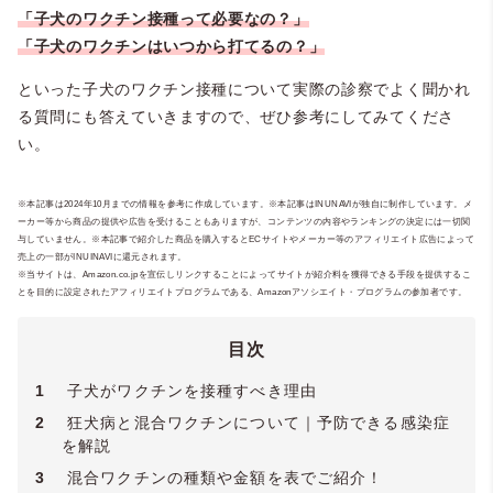
「子犬のワクチン接種って必要なの？」
「子犬のワクチンはいつから打てるの？」
といった子犬のワクチン接種について実際の診察でよく聞かれ
る質問にも答えていきますので、ぜひ参考にしてみてくださ
い。
※本記事は2024年10月までの情報を参考に作成しています。※本記事はINUNAVIが独自に制作しています。メ
ーカー等から商品の提供や広告を受けることもありますが、コンテンツの内容やランキングの決定には一切関
与していません。※本記事で紹介した商品を購入するとECサイトやメーカー等のアフィリエイト広告によって
売上の一部がINUINAVIに還元されます。
※当サイトは、Amazon.co.jpを宣伝しリンクすることによってサイトが紹介料を獲得できる手段を提供するこ
とを目的に設定されたアフィリエイトプログラムである、Amazonアソシエイト・プログラムの参加者です。
目次
1
子犬がワクチンを接種すべき理由
2
狂犬病と混合ワクチンについて｜予防できる感染症
を解説
3
混合ワクチンの種類や金額を表でご紹介！