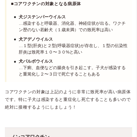
■コアワクチンの対象となる病原体
犬ジステンパーウイルス
…感染すると呼吸器、消化器、神経症状が出る。ワクチ
ン歴のない若齢犬（１歳未満）での致死率は高い
犬アデノウイルス
…１型(肝炎)と２型(呼吸器症状)が存在し、１型の伝染性
肝炎は致死率１０〜３０%と高い
犬パルボウイルス
…下痢、血便などの腸炎を引き起こす。子犬が感染する
と重篤化し２〜３日で死亡することもある
コアワクチンの対象は上記のように非常に致死率が高い病原体
です。特に子犬は感染すると重症化し死亡することも多いので
絶対に接種するようにしましょう！
ノンコアワクチン