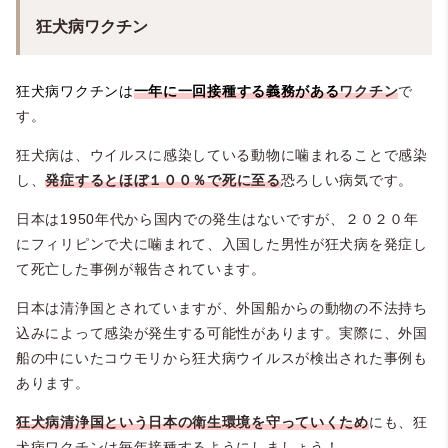
狂犬病ワクチン
狂犬病ワクチンは
一年に一回接種する義務がある
ワクチン
で
す。
狂犬病は、ウイルスに感染している動物に噛まれることで感染
し、
発症するとほぼ１００％で死に至る
恐ろしい病気です。
日本は1950年代から国内での発生はないですが、２０２０年
にフィリピンで犬に噛まれて、入国した男性が狂犬病を発症し
て死亡した事例が報告されています。
日本は清浄国とされていますが、外国船からの動物の不法持ち
込みによって感染が発生する可能性があります。実際に、外国
船の中にいたコウモリから狂犬病ウイルスが検出された事例も
あります。
狂犬病清浄国という日本の衛生環境を守っていくた
め
にも、狂
犬病ワクチンは毎年接種するようにしましょう！