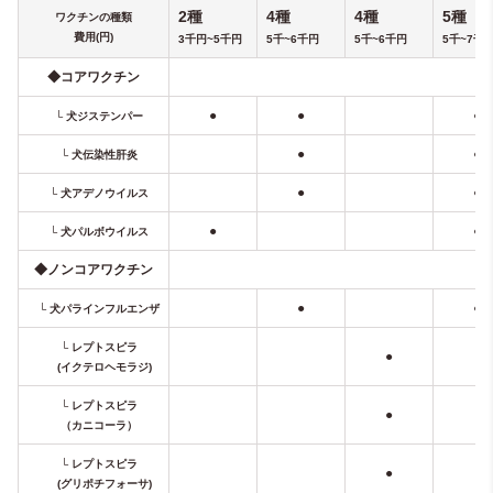
2種
4種
4種
5種
ワクチンの種類
費用(円)
3千円~5千円
5千~
6千円
5千~
6千円
5千
~7千
◆コアワクチン
●
●
●
└ 犬ジステンパー
●
●
└ 犬伝染性肝炎
●
●
└ 犬アデノウイルス
●
●
└ 犬パルボウイルス
◆ノンコアワクチン
●
●
└ 犬パラインフルエンザ
└ レプトスピラ
●
(イクテロヘモラジ)
└ レプトスピラ
●
（カニコーラ）
└ レプトスピラ
●
(グリポチフォーサ)