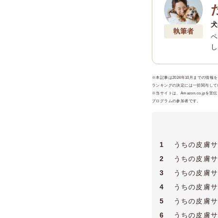
犬
執筆者
ペ
し
護
る
格
※本記事は2024年10月までの情
ランキングの決定には一切関与してい
※当サイトは、Amazon.co.
プログラムの参加者です。
1
うちの皮膚サ
2
うちの皮膚サ
3
うちの皮膚サ
4
うちの皮膚サ
5
うちの皮膚サ
6
うちの皮膚サ