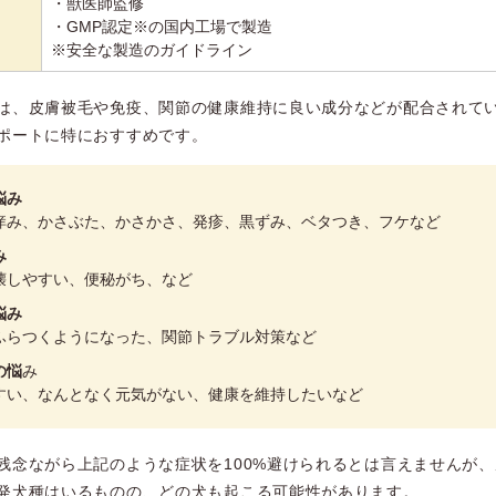
・獣医師監修
・GMP認定※の国内工場で製造
※安全な製造のガイドライン
は、皮膚被毛や免疫、関節の健康維持に良い成分などが配合されて
ポートに特におすすめです。
悩み
痒み、かさぶた、かさかさ、発疹、黒ずみ、ベタつき、フケなど
み
壊しやすい、便秘がち、など
悩み
ふらつくようになった、関節トラブル対策など
の悩
み
すい、なんとなく元気がない、健康を維持したいなど
残念ながら上記のような症状を100%避けられるとは言えませんが
発犬種はいるものの、どの犬も起こる可能性があります。