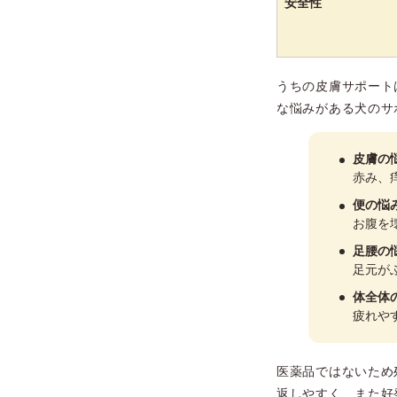
安全性
うちの皮膚サポート
な悩みがある犬のサ
皮膚の
赤み、
便の悩
お腹を
足腰の
足元が
体全体
疲れや
医薬品ではないため
返しやすく、また好