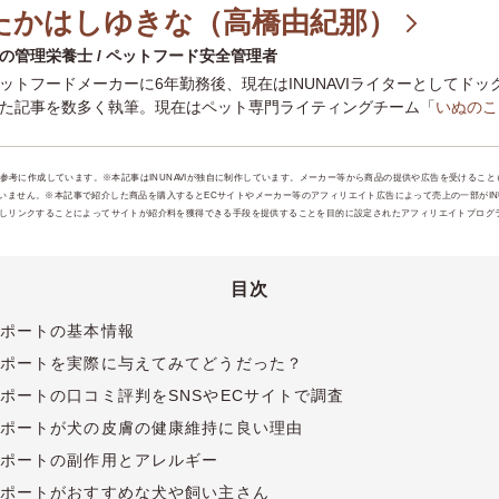
たかはしゆきな（高橋由紀那）
の管理栄養士 / ペットフード安全管理者
ットフードメーカーに6年勤務後、現在はINUNAVIライターとしてド
た記事を数多く執筆。現在はペット専門ライティングチーム「
いぬのこ
に寄り添うオンラインサロン「
いぬのじかん
」を運営。ペットとの暮ら
ような、経験を生かした正しい情報、一歩踏み込んだ内容の記事をお届
：
ペットフード安全管理者
・
犬の管理栄養士
・
ペット災害危機管理士3
報を参考に作成しています。※本記事はINUNAVIが独自に制作しています。メーカー等から商品の提供や広告を受けるこ
ません。※本記事で紹介した商品を購入するとECサイトやメーカー等のアフィリエイト広告によって売上の一部がINUI
jpを宣伝しリンクすることによってサイトが紹介料を獲得できる手段を提供することを目的に設定されたアフィリエイトプログラ
目次
ポートの基本情報
ポートを実際に与えてみてどうだった？
ポートの口コミ評判をSNSやECサイトで調査
ポートが犬の皮膚の健康維持に良い理由
ポートの副作用とアレルギー
ポートがおすすめな犬や飼い主さん