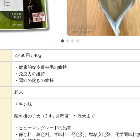
2,480円 / 40g
・健康的な皮膚被毛の維持
・免疫力の維持
・関節の働きの維持
粉末
チキン味
離乳後の子犬（3.4ヶ月程度）〜老犬まで
・ヒューマングレードの品質
・保存料、着色料、甘味料、発色剤、増粘安定剤、化学調味料