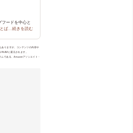
ッグフードを中心と
とば
」や、老犬介
…続きを読む
しがより豊かにな
けします。保有資
級
ともありますが、コンテンツの内容や
NAVIに還元されます。
ムである、Amazonアソシエイト・