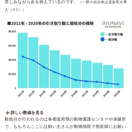
苦しみながら命を終えているのです。
（一部の自治体は安楽死を導
入（※1））
詳しい数値を見る
殺処分が行われるのは各都道府県の動物愛護センターや保健所
年度
引き取り数
殺処分数
で、もちろんここには飼い主さんが動物病院で獣医師にお願い
平成23年度
77,805
43,606