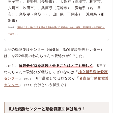
王子市）、長野県（長野市）、大阪府（高槻市、枚方市、
八尾市、吹田市）、兵庫県（尼崎市）、愛知県（名古屋
市）、鳥取県（鳥取市）、山口県（下関市）、沖縄県（那
覇市）
※参考：
環境省「犬・猫の引取り及び負傷動物等の収容並びに処分の状況（都道府県・指定都市・
中核市）」
上記の動物愛護センター（保健所、動物愛護管理センター）
は、令和2年度のわんちゃんの殺処分が0でした。
しかし、
殺処分ゼロを継続させることはとても難しく
、8年間
わんちゃんの殺処分が継続してゼロなのは「
神奈川県動物愛護
センター
」
、6年継続してゼロなのが「
名古屋市動物愛護
（※2）
センター
」
だけという状況です。
（※11）
動物愛護センターと動物愛護団体は違う！