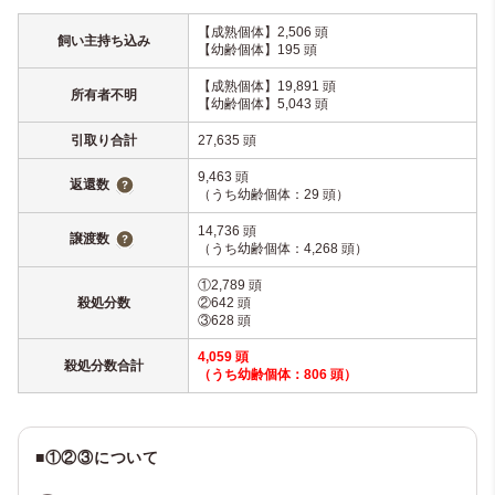
【成熟個体】2,506 頭
飼い主持ち込み
【幼齢個体】195 頭
【成熟個体】19,891 頭
所有者不明
【幼齢個体】5,043 頭
引取り合計
27,635 頭
9,463 頭
返還数
（うち幼齢個体：29 頭）
14,736 頭
譲渡数
（うち幼齢個体：4,268 頭）
①2,789 頭
殺処分数
②642 頭
③628 頭
4,059 頭
殺処分数合計
（うち幼齢個体：806 頭）
■
①②③について