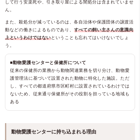
して行う安楽死や、引き取り屋による闇処分は含まれていませ
ん。
平成24年度
71,643
38,447
平成25年度
60,811
28,570
また、殺処分が減っているのは、各自治体や保護団体の譲渡活
動などの働きによるものであり、
すべての飼い主さんの意識向
平成26年度
53,173
21,593
上というわけではない
ということも忘れてはいけないでしょ
平成27年度
46,649
15,811
う。
平成28年度
41,175
10,424
■動物愛護センターと保健所について
平成29年度
38,511
8,362
従来の保健所の業務から動物関連業務を切り分け、動物愛
平成30年度
35,535
7,687
護管理法に基づいて設置された動物に特化した施設。ただ
し、すべての都道府県市区町村に設置されているわけでは
令和元年度
32,561
5,635
ないため、従来通り保健所がその役割を担っている地域も
令和2年度
27,635
4,059
ある
動物愛護センターに持ち込まれる理由