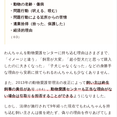
・動物の老齢・傷病
・問題行動（吠える、咬む）
・問題行動による近所からの苦情
・遺棄拾得（拾った、保護した）
・経済的理由
（※3）
わんちゃんを動物愛護センターに持ち込む理由はさまざまで、
「イメージと違う」「飼育が大変」「超小型犬だと思って購入
したのに大きくなった」「子犬じゃなくなった」などの身勝手
な理由から安易に捨てられるわんちゃんも少なくありません。
また、2013年の動物愛護管理法の改正によって
飼い主は終生
飼養の責任があり
、動物愛護センターも正当な理由がな
（※4）
い場合は引取りを拒否することができる
ようになりました。
しかし、法律が施行されて9年経った現在でもわんちゃんを持
ち込む飼い主さんは後を絶たず、偽りの理由を作りあげてしま