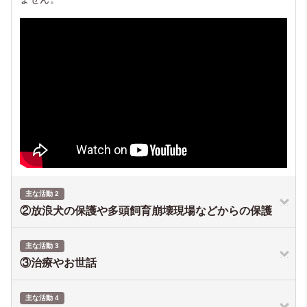
主な活動 2
②放浪犬の保護や多頭飼育崩壊現場などからの保護
主な活動 3
③治療やお世話
主な活動 4