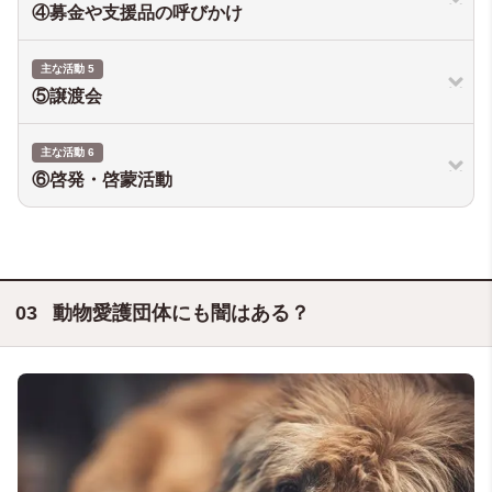
④募金や支援品の呼びかけ
主な活動 5
⑤譲渡会
主な活動 6
⑥啓発・啓蒙活動
動物愛護団体にも闇はある？