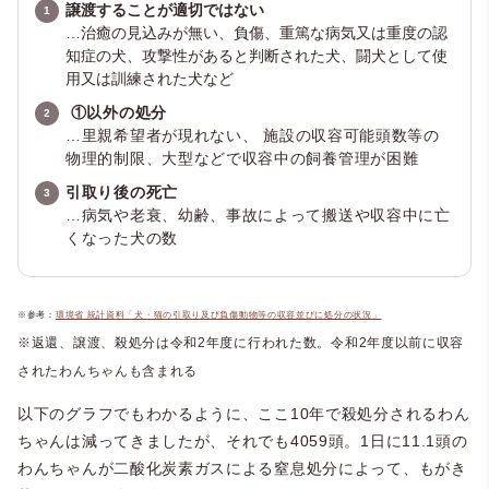
譲渡することが適切ではない
…治癒の見込みが無い、負傷、重篤な病気又は重度の認
知症の犬、攻撃性があると判断された犬、闘犬として使
用又は訓練された犬など
①以外の処分
…里親希望者が現れない、
施設の収容可能頭数等の
物理的制限、大型などで収容中の飼養管理が困難
引取り後の死亡
…病気や老衰、幼齢、事故によって搬送や収容中に亡
くなった犬の数
※参考：
環境省 統計資料「犬・猫の引取り及び負傷動物等の収容並びに処分の状況」
※返還、譲渡、殺処分は令和2年度に行われた数。令和2年度以前に収容
されたわんちゃんも含まれる
以下のグラフでもわかるように、ここ10年で殺処分されるわん
ちゃんは減ってきましたが、それでも4059頭。1日に11.1頭の
わんちゃんが二酸化炭素ガスによる窒息処分によって、もがき