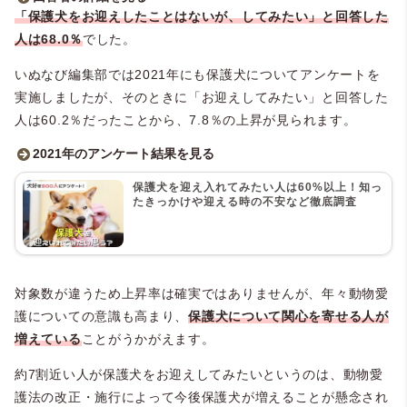
■もしわんちゃんを迎えるなら、保護犬をお迎えしてみたい？
「保護犬をお迎えしたことはないが、してみたい」と回答した
・保護犬をお迎えしたことはないが、してみたい：
人は68.0％
でした。
68.0％（136人）
・分からない：18.0％（36人）
いぬなび編集部では2021年にも保護犬についてアンケートを
・保護犬をお迎えしたことはないし、したいとは思わない：
実施しましたが、そのときに「お迎えしてみたい」と回答した
2.5％（5人）
人は60.2％だったことから、7.8％の上昇が見られます。
・実際に保護犬をお迎えしたことがある：11.5％（23人）
2021年のアンケート結果を見る
■【2021年度調査】保護犬を迎え入れてみたいですか？
保護犬を迎え入れてみたい人は60%以上！知っ
・はい：60.2％（301人）
たきっかけや迎える時の不安など徹底調査
・いいえ：34.8％（174人）
・現在保護犬を飼っている：5.0％（25人）
対象数が違うため上昇率は確実ではありませんが、年々動物愛
護についての意識も高まり、
保護犬について関心を寄せる人が
増えている
ことがうかがえます。
約7割近い人が保護犬をお迎えしてみたいというのは、動物愛
護法の改正・施行によって今後保護犬が増えることが懸念され