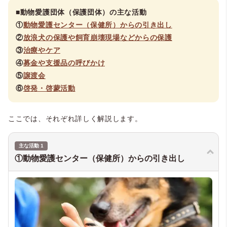
■動物愛護団体（保護団体）の主な活動
①
動物愛護センター（保健所）からの引き出し
②
放浪犬の保護や飼育崩壊現場などからの保護
③
治療やケア
④
募金や支援品の呼びかけ
⑤
譲渡会
⑥
啓発・啓蒙活動
ここでは、それぞれ詳しく解説します。
主な活動 1
①動物愛護センター（保健所）からの引き出し