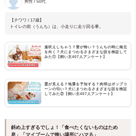
男性 / 50代
【チワワ / 17歳】
トイレの前（うんち）は、小走りに走り回る事。
遠吠えしちゃう？雷が怖い？うんちの時に南北
を向く？犬にまつわるさまざまな説を検証して
みた①【飼い主407人アンケート】
霊が見える？地震を予知する？肉球はポップコ
ーンの匂い？犬にまつわるさまざまな説を検証
してみた②【飼い主407人アンケート】
斜め上すぎるでしょ！「食べたくないものはため
息」「マイブームで狭い場所にハマる」