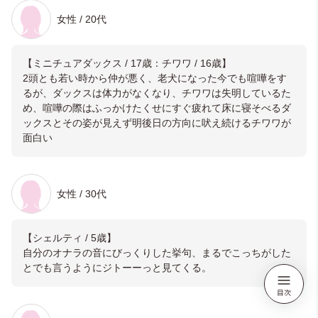
女性 / 20代
【ミニチュアダックス / 17歳：チワワ / 16歳】
2頭とも若い時から仲が悪く、老犬になった今でも喧嘩をす
るが、ダックスは体力がなくなり、チワワは失明しているた
め、喧嘩の際はふっかけたくせにすぐ疲れて床に寝そべるダ
ックスとその姿が見えず明後日の方向に吠え続けるチワワが
面白い
女性 / 30代
【シェルティ / 5歳】
自分のオナラの音にびっくりした挙句、まるでこっちがした
とでも言うようにジトーーっと見てくる。