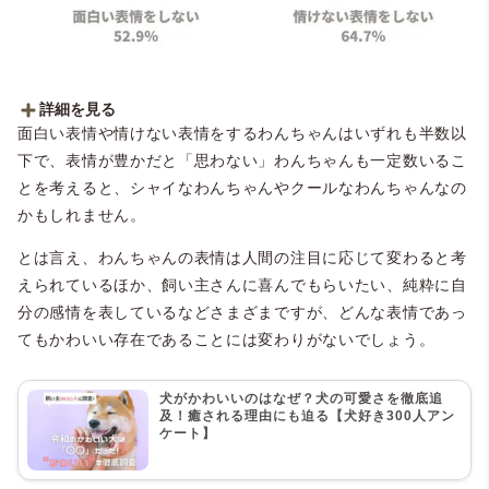
詳細を見る
面白い表情や情けない表情をするわんちゃんはいずれも半数以
■愛犬は面白い表情をする？
下で、表情が豊かだと「思わない」わんちゃんも一定数いるこ
・しない：52.9％（63人）
・する：47.1％（56人）
とを考えると、シャイなわんちゃんやクールなわんちゃんなの
かもしれません。
■愛犬は情けない表情をする？
・しない：64.7％（77人）
とは言え、わんちゃんの表情は人間の注目に応じて変わると考
・する：35.3％（42人）
えられているほか、飼い主さんに喜んでもらいたい、純粋に自
分の感情を表しているなどさまざまですが、どんな表情であっ
てもかわいい存在であることには変わりがないでしょう。
犬がかわいいのはなぜ？犬の可愛さを徹底追
及！癒される理由にも迫る【犬好き300人アン
ケート】