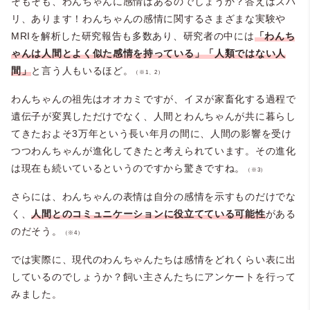
そもそも、わんちゃんに感情はあるのでしょうか？答えはズバ
リ、あります！わんちゃんの感情に関するさまざまな実験や
MRIを解析した研究報告も多数あり、研究者の中には
「わんち
ゃんは人間とよく似た感情を持っている」「人類ではない人
間」
と言う人もいるほど。
（※1、2）
わんちゃんの祖先はオオカミですが、イヌが家畜化する過程で
遺伝子が変異しただけでなく、人間とわんちゃんが共に暮らし
てきたおよそ3万年という長い年月の間に、人間の影響を受け
つつわんちゃんが進化してきたと考えられています。その進化
は現在も続いているというのですから驚きですね。
（※3）
さらには、わんちゃんの表情は自分の感情を示すものだけでな
く、
人間とのコミュニケーションに役立てている可能性
がある
のだそう。
（※4）
では実際に、現代のわんちゃんたちは感情をどれくらい表に出
しているのでしょうか？飼い主さんたちにアンケートを行って
みました。