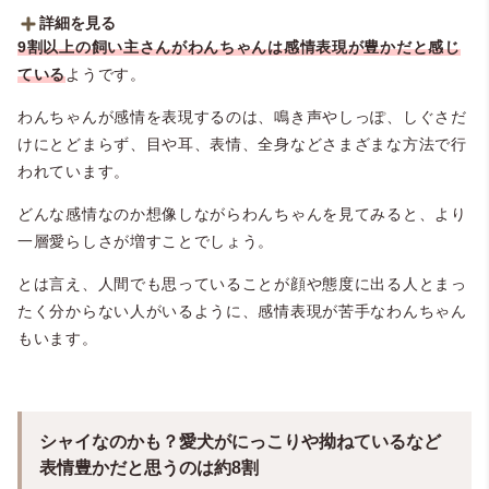
詳細を見る
9割以上の飼い主さんがわんちゃんは感情表現が豊かだと感じ
■わんちゃんは感情表現が豊かだと思う？（わんちゃん全体）
ている
ようです。
・思う：92.4％（110人）
・思わない：7.6％（9人）
わんちゃんが感情を表現するのは、鳴き声やしっぽ、しぐさだ
けにとどまらず、目や耳、表情、全身などさまざまな方法で行
われています。
どんな感情なのか想像しながらわんちゃんを見てみると、より
一層愛らしさが増すことでしょう。
とは言え、人間でも思っていることが顔や態度に出る人とまっ
たく分からない人がいるように、感情表現が苦手なわんちゃん
もいます。
シャイなのかも？愛犬がにっこりや拗ねているなど
表情豊かだと思うのは約8割