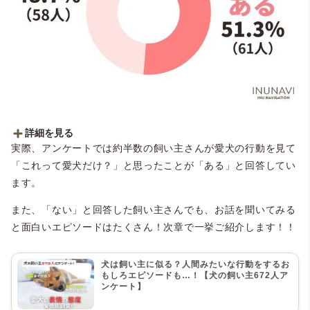
詳細を見る
実際、アンケートでは約半数の飼い主さんが愛犬の行動を見て
■愛犬の行動を見て「これって愛犬だけ？」と思ったことはある？
「これって愛犬だけ？」と思ったことが「ある」と回答してい
・ある：51.3％（61人）
・ない：48.7％（58人）
ます。
また、「ない」と回答した飼い主さんでも、お話を聞いてみる
と面白いエピソードはたくさん！次章で一挙ご紹介します！！
犬は飼い主に似る？人間みたいな行動をするお
もしろエピソードも…！【犬の飼い主672人ア
ンケート】