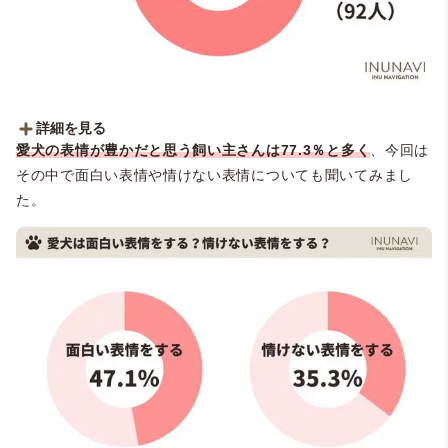
詳細を見る
愛犬の表情が豊かだと思う飼い主さんは77.3％と多く
、今回は
■愛犬は表情が豊かだと思う？
その中で面白い表情や情けない表情についても聞いてみまし
・思う：77.3％（92人）
・思わない：22.7％（27人）
た。