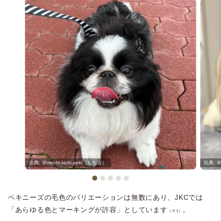
＠mochi.kichi.peki（もち吉）
＠
ペキニーズの毛色のバリエーションは無数にあり、JKCでは
「あらゆる色とマーキングが許容」としています
。
（※1）