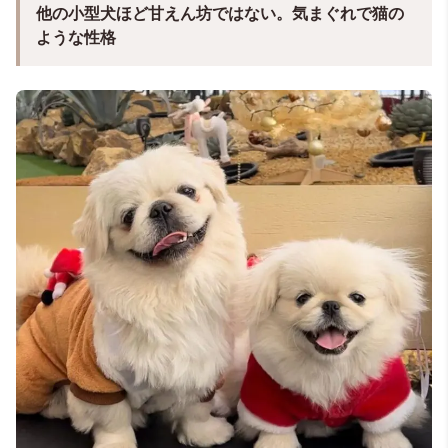
他の小型犬ほど甘えん坊ではない。気まぐれで猫の
ような性格
＠aotan_aomaru(あおたん🐶ペキニーズ)