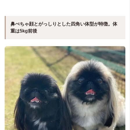
鼻ぺちゃ顔とがっしりとした四角い体型が特徴。体
重は5kg前後
＠ten.ten_1125（tenten／miumiu【ペキニーズ】）