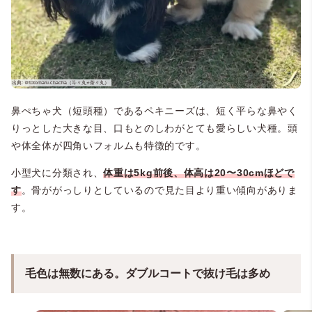
鼻ぺちゃ犬（短頭種）であるペキニーズは、短く平らな鼻やく
りっとした大きな目、口もとのしわがとても愛らしい犬種。頭
や体全体が四角いフォルムも特徴的です。
小型犬に分類され、
体重は5kg前後、体高は20〜30cmほどで
す
。骨ががっしりとしているので見た目より重い傾向がありま
す。
毛色は無数にある。ダブルコートで抜け毛は多め