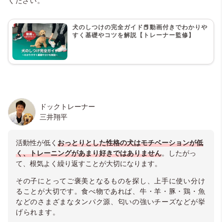
ください。
犬のしつけの完全ガイド📕動画付きでわかりや
すく基礎やコツを解説【トレーナー監修】
＠fuxing_peki1106（福星（フーシン）ペキニーズ♂）
ドックトレーナー
三井翔平
活動性が低く
おっとりとした性格の犬はモチベーションが低
く、トレーニングがあまり好きではありません
。したがっ
て、根気よく繰り返すことが大切になります。
その子にとってご褒美となるものを探し、上手に使い分け
ることが大切です。食べ物であれば、牛・羊・豚・鶏・魚
などのさまざまなタンパク源、匂いの強いチーズなどが挙
げられます。