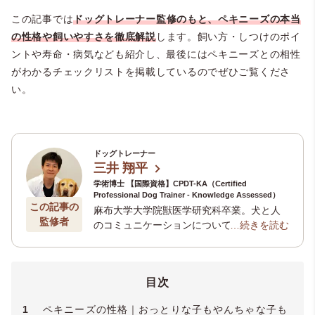
この記事では
ドッグトレーナー監修のもと、ペキニーズの本当
の性格や飼いやすさを徹底解説
します。飼い方・しつけのポイ
ントや寿命・病気なども紹介し、最後にはペキニーズとの相性
がわかるチェックリストを掲載しているのでぜひご覧くださ
い。
ドッグトレーナー
三井 翔平
学術博士 【国際資格】CPDT-KA（Certified
Professional Dog Trainer - Knowledge Assessed）
この記事の
麻布大学大学院獣医学研究科卒業。犬と人
監修者
のコミュニケーションについて研究を行い
…続きを読む
博士号を取得。現在は相模原市にある
犬の
しつけ方教室スタディ・ドッグ・スクール
のドッグトレーナーとして活動。動物系専
目次
門学校の講師や行政主催のしつけ方教室講
師を務める他、後進ドッグトレーナーの育
1
ペキニーズの性格｜おっとりな子もやんちゃな子も
成や、神奈川県動物愛護センターにおいて