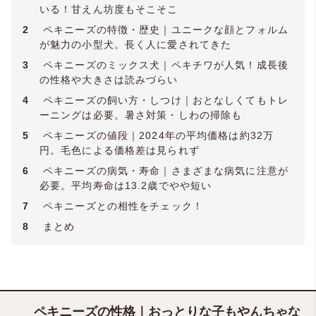
いる！甘えん坊度もそこそこ
飼育・トレーニング・問題行動アドバイザ
ーを務め技術指導を行っている。
2
ペキニーズの特徴・歴史｜ユニークな顔とフォルム
が魅力の小型犬。長く人に愛されてきた
3
ペキニーズのミックス犬｜ペキチワが人気！成長後
の性格や大きさは読みづらい
4
ペキニーズの飼い方・しつけ｜おとなしくてもトレ
ーニングは必要。暑さ対策・しわの掃除も
5
ペキニーズの値段｜2024年の平均価格は約32万
円。毛色による価格差は見られず
6
ペキニーズの病気・寿命｜さまざまな病気に注意が
必要。平均寿命は13.2歳でやや短い
7
ペキニーズとの相性をチェック！
8
まとめ
ペキニーズの性格｜おっとりな子もやんちゃな