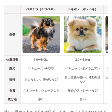
ペキチワ（チワペキ）
ペキポメ（ポメペキ）
画像
＠totomaru.chacha（斗々丸⭐️茶々丸）
体重目安
3.0〜5.0kg
3.0〜5.0kg
親犬
ペキニーズ×チワワ
ペキニーズ×ポメラニアン
ペ
自己主張が強い、運動好き
活
性格
おとなしい、怖がりなど
など
毛質
ストレート、ウェーブなど
短めのストレートなど
抜け毛
多い
多い
特に人気があるのはペキチワで、ペキニーズよりもやや小さく