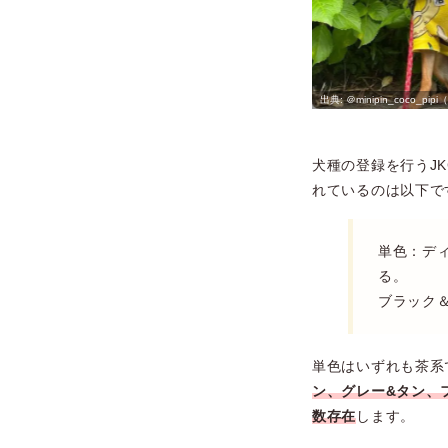
＠minpin_wraith（ミニピンのレイス隊長）
＠minipin_coco_pipi（𝐂𝐨
犬種の登録を行うJ
れているのは以下で
単色：デ
る。
ブラック
単色はいずれも茶系
ン、グレー&タン、
数存在
します。