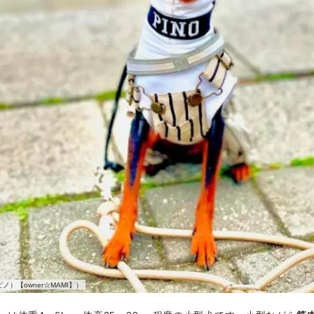
O(ピノ）【owner☆MAMI】）