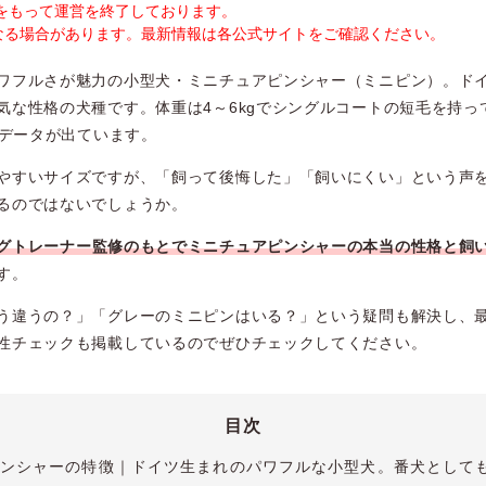
末をもって運営を終了しております。
なる場合があります。最新情報は各公式サイトをご確認ください。
ワフルさが魅力の小型犬・ミニチュアピンシャー（ミニピン）。ド
気な性格の犬種です。体重は4～6kgでシングルコートの短毛を持っ
うデータが出ています。
やすいサイズですが、「飼って後悔した」「飼いにくい」という声
るのではないでしょうか。
グトレーナー監修のもとでミニチュアピンシャーの本当の性格と飼
す。
う違うの？」「グレーのミニピンはいる？」という疑問も解決し、
性チェックも掲載しているのでぜひチェックしてください。
目次
ンシャーの特徴｜ドイツ生まれのパワフルな小型犬。番犬として