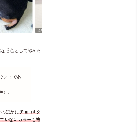
＠minpin_wraith（ミニピンのレイス隊長）
式な毛色として認めら
ウンまであ
色）。
そのほかに
チョコ&タ
れていないカラーも複