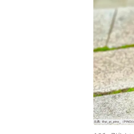
＠pi_pi_pino_（PIN