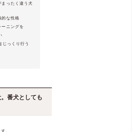
がまったく違う犬
極的な性格
レーニングを
い
はじっくり行う
犬。番犬としても
ます。