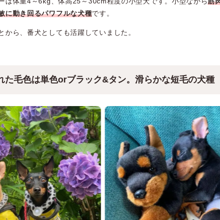
は体重4～6kg、体高25～30cm程度の小型犬です。小型ながら
筋
敏に動き回るパワフルな犬種
です。
とから、番犬としても活躍していました。
れた毛色は単色orブラック&タン。滑らかな短毛の犬種