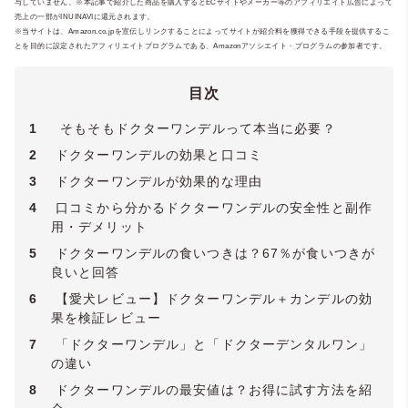
与していません。※本記事で紹介した商品を購入するとECサイトやメーカー等のアフィリエイト広告によって
売上の一部がINUINAVIに還元されます。
※当サイトは、Amazon.co.jpを宣伝しリンクすることによってサイトが紹介料を獲得できる手段を提供するこ
とを目的に設定されたアフィリエイトプログラムである、Amazonアソシエイト・プログラムの参加者です。
目次
1
そもそもドクターワンデルって本当に必要？
2
ドクターワンデルの効果と口コミ
3
ドクターワンデルが効果的な理由
4
口コミから分かるドクターワンデルの安全性と副作
用・デメリット
5
ドクターワンデルの食いつきは？67％が食いつきが
良いと回答
6
【愛犬レビュー】ドクターワンデル＋カンデルの効
果を検証レビュー
7
「ドクターワンデル」と「ドクターデンタルワン」
の違い
8
ドクターワンデルの最安値は？お得に試す方法を紹