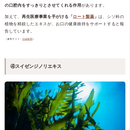
の口腔内をすっきりとさせてくれる作用
があります。
加えて、
再生医療事業を手がける「
ロート製薬
」
は、シソ科の
植物を精鋭したエキスが、お口の健康維持をサポートすると報
告しています。
（参考サイト：
日経新聞
）
④スイゼンジノリエキス