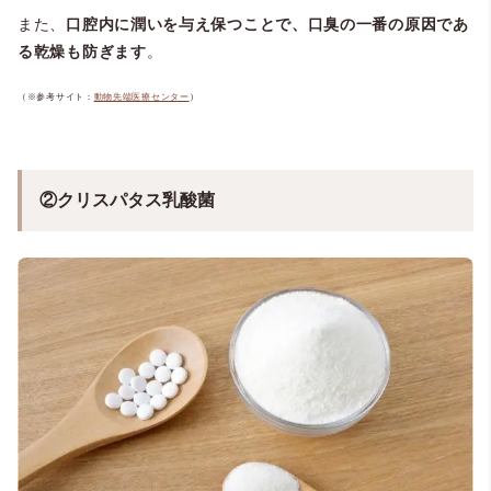
また、
口腔内に潤いを与え保つことで、口臭の一番の原因であ
る乾燥も防ぎます
。
（※参考サイト：
動物先端医療センター
）
②クリスパタス乳酸菌