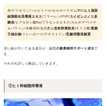
水/グリセリン/ソルビトール/セルロースガム/BG/
ヒト脂肪
細胞順化培養液エキス
/フラーレン/PVP/
スイゼンジノリ多
糖体
/ヒアルロン酸Na/プラセンタエキス/カルボマー/メチ
ルパラベン/水酸化N/
リベチン含有卵黄粉末
/オリゴ糖/
紫蘇
子抽出物
/トレハロース/デキストリン/
乳酸桿菌溶解質
赤い線が引いてある成分が、
お口の健康維持サポート成分
で
す。
それぞれ詳しく解説していきます。
①ヒト幹細胞培養液