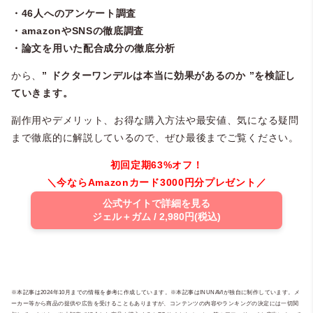
・46人へのアンケート調査
・amazonやSNSの徹底調査
・論文を用いた配合成分の徹底分析
から、
” ドクターワンデルは本当に効果があるのか ”を検証し
ていきます。
副作用やデメリット、お得な購入方法や最安値、気になる疑問
まで徹底的に解説しているので、ぜひ最後までご覧ください。
初回定期63%オフ！
＼今ならAmazonカード3000円分プレゼント／
公式サイトで詳細を見る
ジェル＋ガム / 2,980円(税込)
※本記事は2024年10月までの情報を参考に作成しています。※本記事はINUNAVIが独自に制作しています。メ
ーカー等から商品の提供や広告を受けることもありますが、コンテンツの内容やランキングの決定には一切関