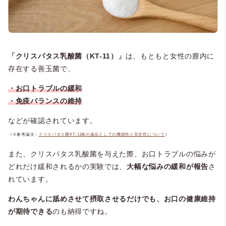
「クリスパタス乳酸菌（KT-11）」
は、もともと女性の膣内に
存在する善玉菌で、
・お口トラブルの緩和
・免疫バランスの維持
などが確認されています。
（※参考論文：
クリスパタス菌KT-11株の食品としての機能性と安全性について
）
また、クリスパタス乳酸菌を与えた際、お口トラブルの悩みが
どれだけ緩和されるかの実験では、
大幅な悩みの緩和が報告
さ
れています。
わんちゃんに舐めさせて摂取させるだけでも、お口の健康維持
が期待できる
のも納得ですね。