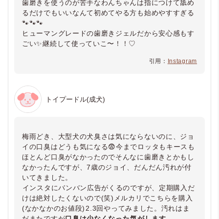
歯磨きを使うのが苦手なわんちゃんは指につけて舐め
るだけでもいいなんて初めてやる方も始めやすすぎる
🐾🐾🐾
ヒューマングレードの歯磨きジェルだから安心感もす
ごい✨継続して使っていこ〜！！♡
引用：
Instagram
トイプードル(成犬)
梅雨どき、大型犬の犬臭さは気にならないのに、ジョ
イの口臭はどうも気になる😨今までロッタもキースも
ほとんど口臭がなかったのでそんなに歯磨きとかもし
なかったんですが、7歳のジョイ、だんだん汚れが付
いてきました。⁡
⁡インスタにバンバン広告がくるのですが、定期購入だ
けは絶対したくないので(笑)メルカリでこちらを購入
(なかなかのお値段)⁡⁡2.3回やってみました。汚れはま
だまたですが
口臭は少なくなった⁡気がします⁡