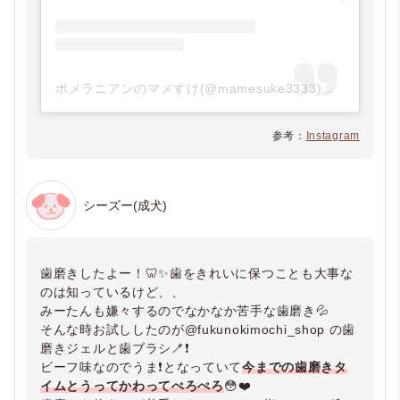
ポメラニアンのマメすけ(@mamesuke3333)がシェアした投稿
参考：
Instagram
シーズー(成犬)
歯磨きしたよー！🦷✨歯をきれいに保つことも大事な
のは知っているけど、、
みーたんも嫌々するのでなかなか苦手な歯磨き💦
そんな時お試ししたのが@fukunokimochi_shop の歯
磨きジェルと歯ブラシ🪥❗️
ビーフ味なのでうま❗️となっていて
今までの歯磨きタ
イムとうってかわってぺろぺろ
😳❤️