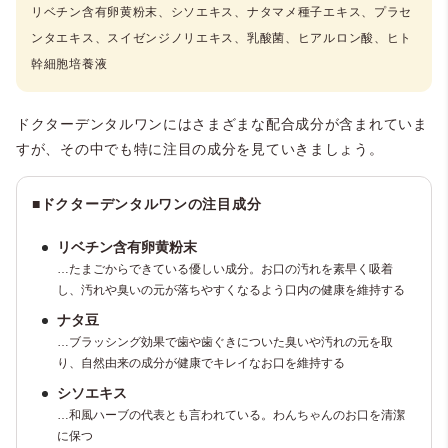
リベチン含有卵黄粉末、シソエキス、ナタマメ種子エキス、プラセ
ンタエキス、スイゼンジノリエキス、乳酸菌、ヒアルロン酸、ヒト
幹細胞培養液
ドクターデンタルワンにはさまざまな配合成分が含まれていま
すが、その中でも特に注目の成分を見ていきましょう。
■
ドクターデンタルワンの注目成分
リベチン含有卵黄粉末
…たまごからできている優しい成分。お口の汚れを素早く吸着
し、汚れや臭いの元が落ちやすくなるよう口内の健康を維持する
ナタ豆
…ブラッシング効果で歯や歯ぐきについた臭いや汚れの元を取
り、自然由来の成分が健康でキレイなお口を維持する
シソエキス
…和風ハーブの代表とも言われている。わんちゃんのお口を清潔
に保つ