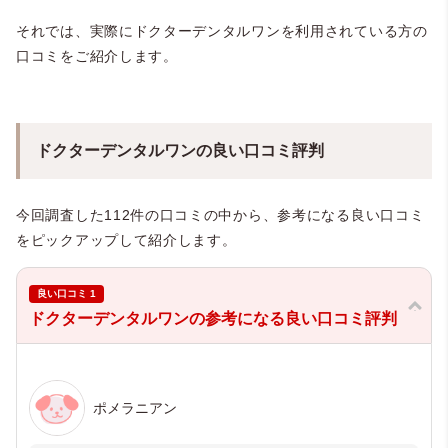
・定期解約がわかりづらい：1件
それでは、実際にドクターデンタルワンを利用されている方の
・匂いが苦手（飼い主側）：1件
・中身が中身が全然入っていない：1件
口コミをご紹介します。
・犬が舐め回してしまいうまく磨けない：1件
ドクターデンタルワンの良い口コミ評判
今回調査した112件の口コミの中から、参考になる良い口コミ
をピックアップして紹介します。
良い口コミ 1
ドクターデンタルワンの参考になる良い口コミ評判
ポメラニアン