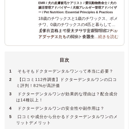
EMR / 犬の皮膚被毛ケアリスト / 愛玩動物救命士 / 犬の
腸活管理アドバイザー / 犬猫アレルギー管理アドバイザ
ー / Pet Nutrition: Essential Principles & Practices
18歳のチワックスと1歳のチワックス、ポメ
チワ、0歳のチワックスの4匹と暮らしてい
ます。これまで愛犬チワワと2匹のミニチュ
【保有資格：ペットフード安全管理者 /
ペッ
アダックスたちの闘病・介護生活の経験か
トフーディスト
/ ペット食育士1級 /
…続きを読む
犬の管
ら、犬の健康や介護について学びを深めペ
理栄養士
/
ペット看護士
/
ペットセラピスト
ットにまつわる様々な資格を取得。現在、
/ メディカルトリマー /
トリマーペットスタ
ペット専門ライティングチーム
イリスト
/
動物介護士
/
ホリスティックケ
「いぬのこ
目次
とば」
ア・カウンセラー
や老犬と暮らす飼い主様のためのオ
/
JKC愛犬飼育管理士
/ ペ
ンライン相談窓口
ットセーバー / ペットセーバーEMR / 犬の
「いぬのじかん」
を運営
1
そもそもドクターデンタルワンって本当に必要？
し、専門知識と実体験をもとにケアや食
皮膚被毛ケアリスト / 愛玩動物救命士 / 犬の
事、介護支援を行っています。実店舗にお
腸活管理アドバイザー / 犬猫アレルギー管理
2
【口コミ112件調査】ドクターデンタルワンの口コ
ける老犬のトータルケアサロン開業に向け
アドバイザー / Pet Nutrition: Essential
ミ評判！82%が高評価
準備中。
Principles & Practices /
YMAA薬機法・医療
3
ドクターデンタルワンが効果的な理由は？配合成分
法適法広告取扱個人認証規格
】
は14種以上！
4
ドクターデンタルワンの安全性や副作用は？
5
口コミや成分から分かるドクターデンタルワンのメ
リットデメリット