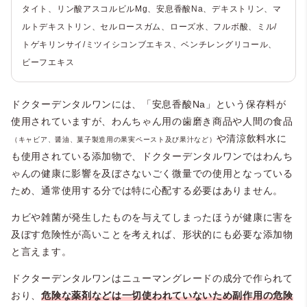
タイト、リン酸アスコルビルMg、安息香酸Na、デキストリン、マ
ルトデキストリン、セルロースガム、ローズ水、フルボ酸、ミル/
トゲキリンサイ/ミツイシコンブエキス、ベンチレングリコール、
ビーフエキス
ドクターデンタルワンには、「安息香酸Na」という保存料が
使用されていますが、わんちゃん用の歯磨き商品や人間の食品
や清涼飲料水に
（キャビア、醤油、菓子製造用の果実ペースト及び果汁など）
も使用されている添加物で、ドクターデンタルワンではわんち
ゃんの健康に影響を及ぼさないごく微量での使用となっている
ため、通常使用する分では特に心配する必要はありません。
カビや雑菌が発生したものを与えてしまったほうが健康に害を
及ぼす危険性が高いことを考えれば、形状的にも必要な添加物
と言えます。
ドクターデンタルワンはニューマングレードの成分で作られて
おり、
危険な薬剤などは一切使われていないため副作用の危険