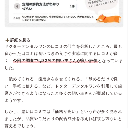
詳細を見る
ドクターデンタルワンの口コミの傾向を分析したところ、最も
■良い口コミの傾向
（全142件
）
※複数回答
多かった口コミは食いつきの良さや実感に関する口コミが多
・舐めてくれる・歯磨きをさせてくれる：54件
・舐めるだけで良い・手軽に使える：26件
く、
今回の調査では82％の飼い主さんが良い評価
となっていま
・口臭が和らいだ：20件 ※マスキング効果による
した。
・リピート購入している・したい：18件
・歯がきれいになった：9件 ※ブラッシング効果による
「舐めてくれる・歯磨きをさせてくれる」「舐めるだけで良
・歯垢・汚れが取れた：9件 ※ブラッシング効果による
い・手軽に使える」など、ドクターデンタルワンを利用して歯
・ヒューマングレード・素材が安心安全：3件
・獣医師・ドッグトレーナー共同開発で安心：2件
磨きができるようになったと多くの飼い主さんが実感している
・人間でも美味しく感じる：1件
ようです。
■悪い口コミの傾向
（全33件
）
※複数回答
しかし、悪い口コミでは「価格が高い」という声が多く見られ
・価格が高い：16件
・宣伝のような実感はない：7件
ましたが、品質やこだわりの配合成分を考えれば致し方ないと
・嫌がってしまった：5件
言えるでしょう。
・サポート対応が悪い：1件