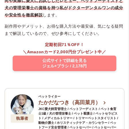
向や
実
際に愛犬にお試ししたレビュー、ペットフーディストと
犬の管理栄養士の資格を持つ私がドクターデンタルワンの成分
や安全性を徹底解説
します。
副作用やデメリット、お得な購入方法や最安値、気になる疑問
まで解説しているので、ぜひ参考にしてください。
定期初回71％OFF！
＼Amazonカード2,000円分プレゼント中／
公式サイトで詳細を見る
ジェル+ブラシ / 2,178円
ペットライター
たかだなつき（高田菜月）
JKC愛犬飼育管理士 / ペットフーディスト / ペット食育
士1級 / 犬の管理栄養士 / ペット看護士 / ペットセラピス
執筆者
ト / メディカルトリマー / トリマーペットスタイリスト /
動物介護士 / ホリスティックケア・カウンセラー / ペッ
トフード安全管理者 / ペットセーバー / ペットセーバー