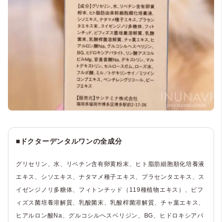
■ドクターデンタルワンの全成分
グリセリン、水、リベチン含有卵黄粉末、ヒト脂肪細胞順化培養液
エキス、シソエキス、ナタマメ種子エキス、プラセンタエキス、ス
イゼンジノリ多糖体、フィトンチッド（119種植物エキス）、ビフ
ィズス菌培養溶解質、乳酸菌末、乳酸桿菌溶解質、チャ葉エキス、
ヒアルロン酸Na、グルコシルヘスペリジン、BG、ヒドロキシアパ