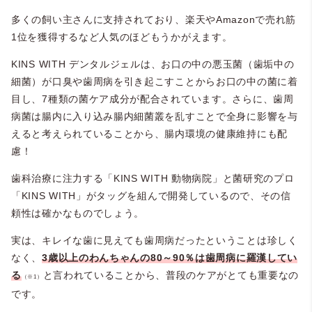
多くの飼い主さんに支持されており、楽天やAmazonで売れ筋
1位を獲得するなど人気のほどもうかがえます。
KINS WITH デンタルジェルは、お口の中の悪玉菌（歯垢中の
細菌）が口臭や歯周病を引き起こすことからお口の中の菌に着
目し、7種類の菌ケア成分が配合されています。さらに、歯周
病菌は腸内に入り込み腸内細菌叢を乱すことで全身に影響を与
えると考えられていることから、腸内環境の健康維持にも配
慮！
歯科治療に注力する「KINS WITH 動物病院」と菌研究のプロ
「KINS WITH」がタッグを組んで開発しているので、その信
頼性は確かなものでしょう。
実は、キレイな歯に見えても歯周病だったということは珍しく
なく、
3歳以上のわんちゃんの80～90％は歯周病に羅漢してい
る
と言われていることから、普段のケアがとても重要なの
（※1）
です。