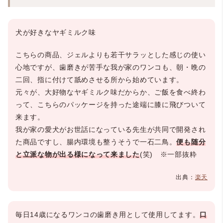
犬が好きなヤギミルク味
こちらの商品、ジェルよりも若干サラッとした感じの使い
心地ですが、歯磨きが苦手な我が家のワンコも、朝・晩の
二回、指に付けて舐めさせる所から始めています。
元々が、大好物なヤギミルク味だからか、ご飯を食べ終わ
って、こちらのパッケージを持った途端に膝に飛びついて
来ます。
我が家の愛犬がお世話になっている先生が共同で開発され
た商品ですし、腸内環境も整うそうで一石二鳥。
便も随分
と立派な物が出る様になって来ました
(笑) ※一部抜粋
出典：
楽天
毎日14歳になるワンコの歯磨き用として使用してます。
口