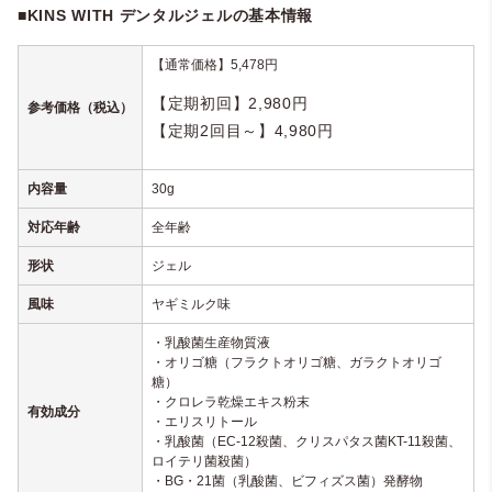
■KINS WITH デンタルジェルの基本情報
【通常価格】5,478円
【定期初回】2,980円
参考価格（税込）
【定期2回目～】4,980円
内容量
30g
対応年齢
全年齢
形状
ジェル
風味
ヤギミルク味
・乳酸菌生産物質液
・オリゴ糖（フラクトオリゴ糖、ガラクトオリゴ
糖）
・クロレラ乾燥エキス粉末
有効成分
・エリスリトール
・乳酸菌（EC-12殺菌、クリスパタス菌KT-11殺菌、
ロイテリ菌殺菌）
・BG・21菌（乳酸菌、ビフィズス菌）発酵物