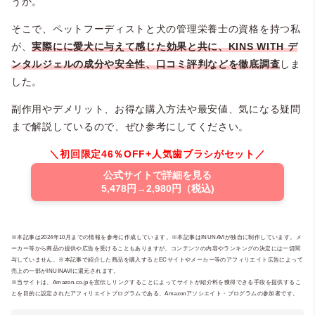
うか。
そこで、ペットフーディストと犬の管理栄養士の資格を持つ私
が、
実際にに愛犬に与えて感じた効果と共に、KINS WITH デ
ンタルジェルの成分や安全性、口コミ評判などを徹底調査
しま
した。
副作用やデメリット、お得な購入方法や最安値、気になる疑問
まで解説しているので、ぜひ参考にしてください。
＼初回限定46％OFF+人気歯ブラシがセット／
公式サイトで詳細を見る
5,478円→2,980円（税込)
※本記事は2024年10月までの情報を参考に作成しています。※本記事はINUNAVIが独自に制作しています。メ
ーカー等から商品の提供や広告を受けることもありますが、コンテンツの内容やランキングの決定には一切関
与していません。※本記事で紹介した商品を購入するとECサイトやメーカー等のアフィリエイト広告によって
売上の一部がINUINAVIに還元されます。
※当サイトは、Amazon.co.jpを宣伝しリンクすることによってサイトが紹介料を獲得できる手段を提供するこ
とを目的に設定されたアフィリエイトプログラムである、Amazonアソシエイト・プログラムの参加者です。