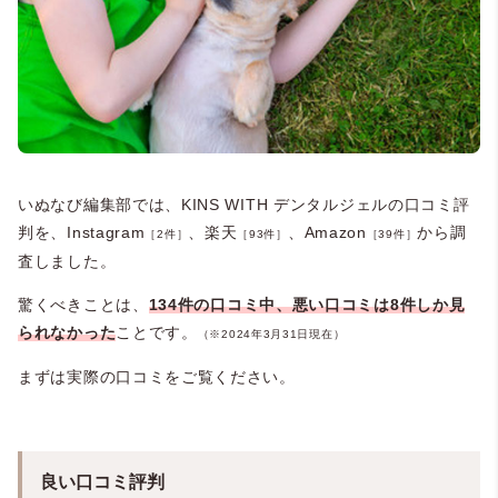
いぬなび編集部では、KINS WITH デンタルジェルの口コミ評
判を、Instagram
、楽天
、Amazon
から調
［2件］
［93件］
［39件］
査しました。
驚くべきことは、
134件の口コミ中、悪い口コミは8件しか見
られなかった
ことです。
（※2024年3月31日現在）
まずは実際の口コミをご覧ください。
良い口コミ評判