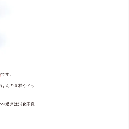
夫
です。
ごはんの食材やドッ
食べ過ぎは消化不良