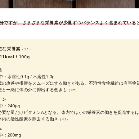
が水分ですが、さまざまな栄養素が少量ずつバランスよく含まれている
主な栄養素
（※1）
kcal / 100g
維
中：水溶性0.1g / 不溶性1.0g
境の改善や排便をスムーズにする働きがある。不溶性食物繊維は有害物
便と一緒に体の外に排出する働きも
（※2）
テン
中：240μg
必要な量だけビタミンAとなる。体内でほかの栄養素の働きを促進する
体内の活性酸素を除去する働き
（※3）
ム
中：200mg