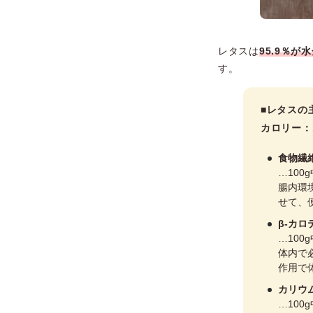
レタスは
95.9％
す。
■レタスの
カロリー：11
食物繊
…100g
腸内環
せて、
β-カロ
…100g
体内で
作用で
カリウ
…100g