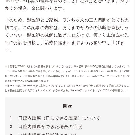
医の先生のお話の理解を深めることになればと思います。癌は
多くの場合、命に関わります。
そのため、獣医師とご家族、ワンちゃんの三人四脚がとても大
切です。この記事の内容は、あくまでその子の診断を直接行っ
ていない一獣医師の見解に過ぎませんので、何より主治医の先
生のお話を信頼し、治療に臨まれますようお願い申し上げま
す。
※本記事は2024年10月までの情報を参考に作成しています。※本記事はINUNAVIが独自に制作しています。メ
ーカー等から商品の提供や広告を受けることもありますが、コンテンツの内容やランキングの決定には一切関
与していません。※本記事で紹介した商品を購入するとECサイトやメーカー等のアフィリエイト広告によって
売上の一部がINUINAVIに還元されます。
※当サイトは、Amazon.co.jpを宣伝しリンクすることによってサイトが紹介料を獲得できる手段を提供するこ
とを目的に設定されたアフィリエイトプログラムである、Amazonアソシエイト・プログラムの参加者です。
目次
1
口腔内腫瘍（口にできる腫瘍）について
2
口腔内腫瘍ができた場合の症状