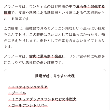
メラノーマは、ワンちゃんの口腔腫瘍の中で
最も多く発生する
腫瘍
で、皮膚や粘膜にある基底層という層にある色素細胞から
おこる腫瘍です。
この細胞は、顕微鏡で見るとメラニン顆粒という黒っぽい顆粒
を含んでおり、この腫瘍は見た目としては黒っぽかったり、褐
色に見えたりします。例外として色素を含まないタイプもあり
ます。
メラノーマは、
歯肉に最も多く発生
し、リンパ節や肺に転移を
起こしやすい悪性度の高い腫瘍です。
腫瘍が起こりやすい犬種
・スコティッシュテリア
・プードル
・ミニチュアダックスフンドなどの小型犬
・ゴールデンレトリバー