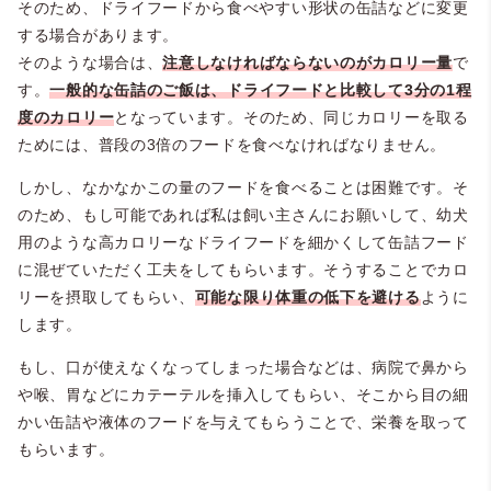
そのため、ドライフードから食べやすい形状の缶詰などに変更
する場合があります。
そのような場合は、
注意しなければならないのがカロリー量
で
す。
一般的な缶詰のご飯は、ドライフードと比較して3分の1程
度のカロリー
となっています。そのため、同じカロリーを取る
ためには、普段の3倍のフードを食べなければなりません。
しかし、なかなかこの量のフードを食べることは困難です。そ
のため、もし可能であれば私は飼い主さんにお願いして、幼犬
用のような高カロリーなドライフードを細かくして缶詰フード
に混ぜていただく工夫をしてもらいます。そうすることでカロ
リーを摂取してもらい、
可能な限り体重の低下を避ける
ように
します。
もし、口が使えなくなってしまった場合などは、病院で鼻から
や喉、胃などにカテーテルを挿入してもらい、そこから目の細
かい缶詰や液体のフードを与えてもらうことで、栄養を取って
もらいます。