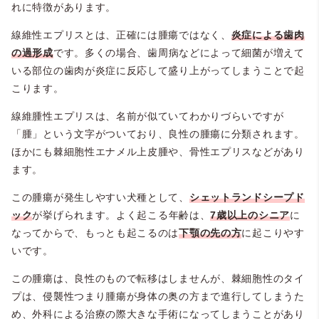
れに特徴があります。
線維性エプリスとは、正確には腫瘍ではなく、
炎症による歯肉
の過形成
です。多くの場合、歯周病などによって細菌が増えて
いる部位の歯肉が炎症に反応して盛り上がってしまうことで起
こります。
線維腫性エプリスは、名前が似ていてわかりづらいですが
「腫」という文字がついており、良性の腫瘍に分類されます。
ほかにも棘細胞性エナメル上皮腫や、骨性エプリスなどがあり
ます。
この腫瘍が発生しやすい犬種として、
シェットランドシープド
ック
が挙げられます。よく起こる年齢は、
7歳以上のシニア
に
なってからで、もっとも起こるのは
下顎の先の方
に起こりやす
いです。
この腫瘍は、良性のもので転移はしませんが、棘細胞性のタイ
プは、侵襲性つまり腫瘍が身体の奥の方まで進行してしまうた
め、外科による治療の際大きな手術になってしまうことがあり