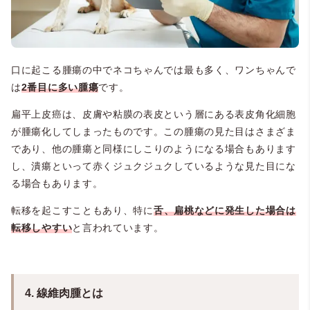
口に起こる腫瘍の中でネコちゃんでは最も多く、ワンちゃんで
は
2番目に多い腫瘍
です。
扁平上皮癌は、皮膚や粘膜の表皮という層にある表皮角化細胞
が腫瘍化してしまったものです。この腫瘍の見た目はさまざま
であり、他の腫瘍と同様にしこりのようになる場合もあります
し、潰瘍といって赤くジュクジュクしているような見た目にな
る場合もあります。
転移を起こすこともあり、特に
舌、扁桃などに発生した場合は
転移しやすい
と言われています。
4. 線維肉腫とは