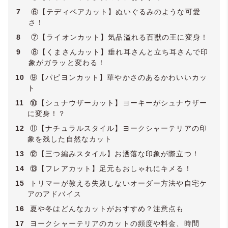
7
⑥【テディベアカット】ぬいぐるみのような可愛
さ！
8
⑦【ライオンカット】気品溢れる百獣の王に変身！
9
⑧【くまさんカット】垂れ耳さんと立ち耳さんで印
象がガラッと変わる！
10
⑨【パピヨンカット】華やかさのあるかわいいカッ
ト
11
⑩【シュナウザーカット】ヨーキーがシュナウザー
に変身！？
12
⑪【ナチュラルスタイル】ヨークシャーテリアの印
象を残した自然なカット
13
⑫【三つ編みスタイル】お洒落な印象が際立つ！
14
⑬【フレアカット】足元もおしゃれにキメる！
15
トリマーが教える失敗しないオーダー方法や自宅ケ
アのアドバイス
16
夏や冬はどんなカットがおすすめ？注意点も
17
ヨークシャーテリアのカットの頻度や料金、時間