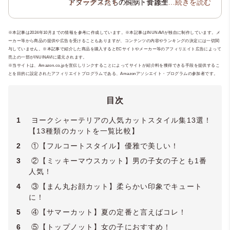
アダックスたちの闘病・介護生活の経験か
トフーディスト
/ ペット食育士1級 /
…続きを読む
犬の管
ら、犬の健康や介護について学びを深めペ
理栄養士
/
ペット看護士
/
ペットセラピスト
ットにまつわる様々な資格を取得。現在、
/ メディカルトリマー /
トリマーペットスタ
※本記事は2024年10月までの情報を参考に作成しています。※本記事はINUNAVIが独自に制作しています。メ
ペット専門ライティングチーム
イリスト
/
動物介護士
/
ホリスティックケ
「いぬのこ
ーカー等から商品の提供や広告を受けることもありますが、コンテンツの内容やランキングの決定には一切関
とば」
ア・カウンセラー
や老犬と暮らす飼い主様のためのオ
/
JKC愛犬飼育管理士
/ ペ
与していません。※本記事で紹介した商品を購入するとECサイトやメーカー等のアフィリエイト広告によって
ンライン相談窓口
ットセーバー / ペットセーバーEMR / 犬の
「いぬのじかん」
を運営
売上の一部がINUINAVIに還元されます。
し、専門知識と実体験をもとにケアや食
皮膚被毛ケアリスト / 愛玩動物救命士 / 犬の
※当サイトは、Amazon.co.jpを宣伝しリンクすることによってサイトが紹介料を獲得できる手段を提供するこ
とを目的に設定されたアフィリエイトプログラムである、Amazonアソシエイト・プログラムの参加者です。
事、介護支援を行っています。実店舗にお
腸活管理アドバイザー / 犬猫アレルギー管理
ける老犬のトータルケアサロン開業に向け
アドバイザー / Pet Nutrition: Essential
準備中。
Principles & Practices /
YMAA薬機法・医療
目次
法適法広告取扱個人認証規格
】
1
ヨークシャーテリアの人気カットスタイル集13選！
【13種類のカットを一覧比較】
2
①【フルコートスタイル】優雅で美しい！
3
②【ミッキーマウスカット】男の子女の子とも1番
人気！
4
③【まん丸お顔カット】柔らかい印象でキュート
に！
5
④【サマーカット】夏の定番と言えばコレ！
6
⑤【トップノット】女の子におすすめ！