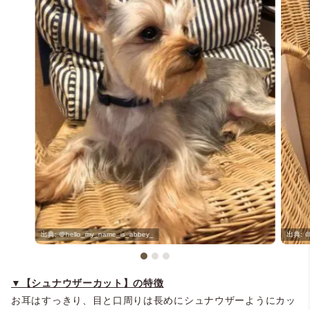
＠hello_my_name_is_abbey_
＠
▼【シュナウザーカット】の特徴
お耳はすっきり、目と口周りは長めにシュナウザーようにカッ