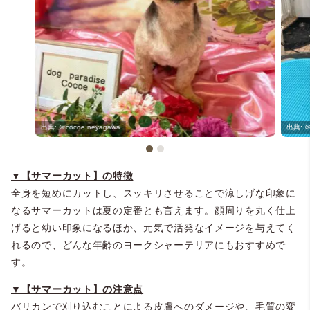
＠cocoe.neyagawa
＠
▼【サマーカット】の特徴
全身を短めにカットし、スッキリさせることで涼しげな印象に
なるサマーカットは夏の定番とも言えます。顔周りを丸く仕上
げると幼い印象になるほか、元気で活発なイメージを与えてく
れるので、どんな年齢のヨークシャーテリアにもおすすめで
す。
▼【サマーカット】の注意点
バリカンで刈り込むことによる皮膚へのダメージや、毛質の変