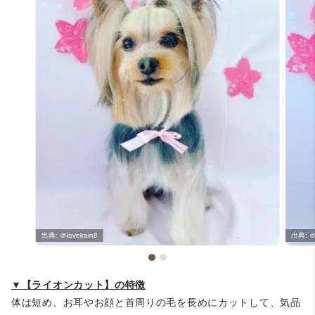
＠lovekain8
＠
▼【ライオンカット】の特徴
体は短め、お耳やお顔と首周りの毛を長めにカットして、気品