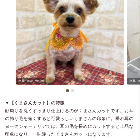
＠yz_mz_ml
＠
▼【くまさんカット】の特徴
顔周りを丸くすっきり仕上げるのがくまさんカットです。お耳
の飾り毛を短くすると可愛らしいくまさんの印象に。垂れ耳の
ヨークシャーテリアでは、耳の毛を長めにカットすると上品な
印象になり、一味違ったくまさんカットになります。