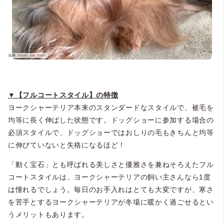
＠yuki_tan_marin
＠pi
▼【フルコートスタイル】の特徴
ヨークシャーテリア本来のスタンダードなスタイルで、被毛を
均等に長く伸ばした状態です。ドッグショーに参加する場合の
必須スタイルで、ドッグショーではおしりの毛もきちんと均等
に伸びていないと失格になるほど！
「動く宝石」とも呼ばれる美しさと優雅さを兼ねそろえたフル
コートスタイルは、ヨークシャーテリアの飼い主さんなら1度
は憧れるでしょう。毎日のお手入れはとても大変ですが、寒さ
を苦手とするヨークシャーテリアが冬場に暖かく過ごせるとい
うメリットもあります。