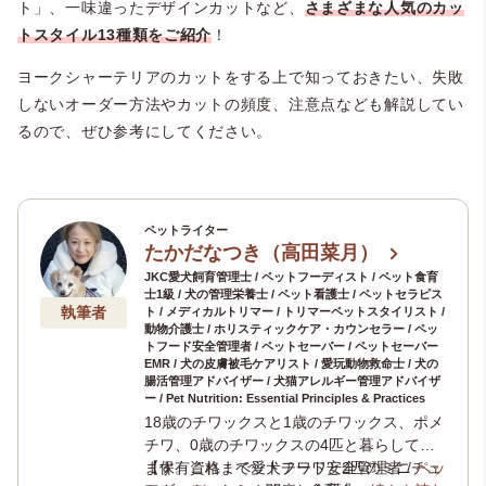
ト」、一味違ったデザインカットなど、
さまざまな人気のカッ
トスタイル13種類をご紹介
！
ヨークシャーテリアのカットをする上で知っておきたい、失敗
しないオーダー方法やカットの頻度、注意点なども解説してい
るので、ぜひ参考にしてください。
ペットライター
たかだなつき（高田菜月）
JKC愛犬飼育管理士 / ペットフーディスト / ペット食育
士1級 / 犬の管理栄養士 / ペット看護士 / ペットセラピス
執筆者
ト / メディカルトリマー / トリマーペットスタイリスト /
動物介護士 / ホリスティックケア・カウンセラー / ペッ
トフード安全管理者 / ペットセーバー / ペットセーバー
EMR / 犬の皮膚被毛ケアリスト / 愛玩動物救命士 / 犬の
腸活管理アドバイザー / 犬猫アレルギー管理アドバイザ
ー / Pet Nutrition: Essential Principles & Practices
18歳のチワックスと1歳のチワックス、ポメ
チワ、0歳のチワックスの4匹と暮らしてい
ます。これまで愛犬チワワと2匹のミニチュ
【保有資格：ペットフード安全管理者 /
ペッ