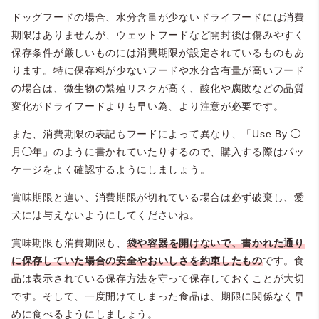
ドッグフードの場合、水分含量が少ないドライフードには消費
期限はありませんが、ウェットフードなど開封後は傷みやすく
保存条件が厳しいものには消費期限が設定されているものもあ
ります。特に保存料が少ないフードや水分含有量が高いフード
の場合は、微生物の繁殖リスクが高く、酸化や腐敗などの品質
変化がドライフードよりも早い為、より注意が必要です。
また、消費期限の表記もフードによって異なり、「Use By ◯
月◯年」のように書かれていたりするので、購入する際はパッ
ケージをよく確認するようにしましょう。
賞味期限と違い、消費期限が切れている場合は必ず破棄し、愛
犬には与えないようにしてくださいね。
賞味期限も消費期限も、
袋や容器を開けないで、書かれた通り
に保存していた場合の安全やおいしさを約束したもの
です。食
品は表示されている保存方法を守って保存しておくことが大切
です。そして、一度開けてしまった食品は、期限に関係なく早
めに食べるようにしましょう。