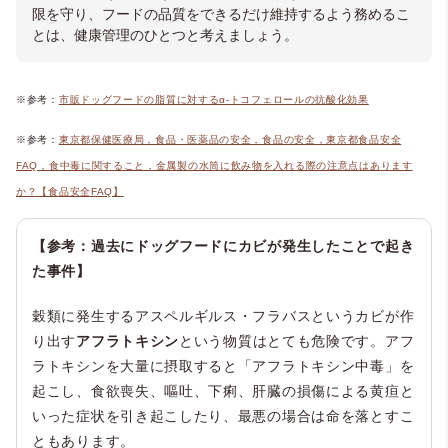
限を守り、フードの品質をできるだけ維持するよう務めるこ
とは、健康管理のひとつと考えましょう。
※参考：
市販ドッグフードの脂質に対するα-トコフェロールの抗酸化効果
※参考：
東京都保健医療局，食品・医薬品の安全，食品の安全，東京都食品安全
FAQ，食中毒に関すること，金属製の水筒に飲み物を入れる際の注意点はあります
か？【食品安全FAQ】
【参考：過去にドッグフードにカビが発生したことで起き
た事件】
穀類に発生するアスペルギルス・フラバスというカビが作
り出す
アフラトキシン
という物質はとても危険です。アフ
ラトキシンを大量に摂取すると「アフラトキシン中毒」を
起こし、食欲喪失、嘔吐、下痢、肝臓の損傷による黄疸と
いった症状を引き起こしたり、最悪の場合は命を落とすこ
ともあります。