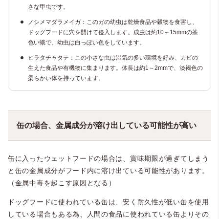
さな甲虫です。
ノシメマダラメイガ
：このガの幼虫は乾燥食品や穀物を食害し、
ドッグフードに穴を開けて侵入します。成虫は約10～15mmの茶
色い蛾で、幼虫は白っぽい色をしています。
ヒラタチャタテ
：この小さな虫は湿気の多い環境を好み、カビの
生えた食品や有機物に集まります。体長は約1～2mmで、淡褐色の
柔らかい体を持っています。
缶の場合、金属成分が溶け出している可能性が高い
缶に入ったウェットフードの場合は、賞味期限が過ぎてしまう
と缶の金属成分がフード内に溶け出ている可能性があります。
（金属中毒を起こす原因となる）
ドッグフードに使われている缶は、安く耐久性が低い缶を使用
している場合もある為、人間の食品に使われている缶よりその