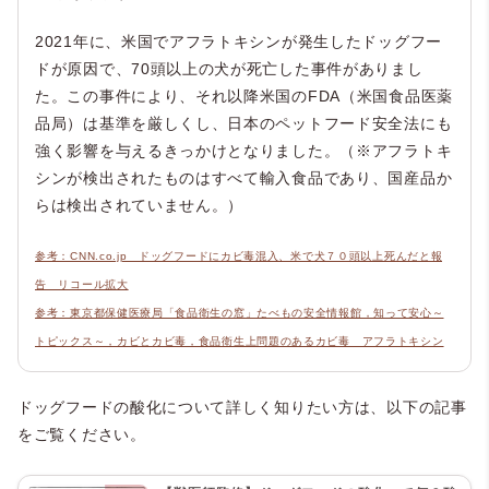
2021年に、米国でアフラトキシンが発生したドッグフー
ドが原因で、70頭以上の犬が死亡した事件がありまし
た。この事件により、それ以降米国のFDA（米国食品医薬
品局）は基準を厳しくし、日本のペットフード安全法にも
強く影響を与えるきっかけとなりました。（※アフラトキ
シンが検出されたものはすべて輸入食品であり、国産品か
らは検出されていません。）
参考：CNN.co.jp ドッグフードにカビ毒混入、米で犬７０頭以上死んだと報
告 リコール拡大
参考：東京都保健医療局「食品衛生の窓」たべもの安全情報館，知って安心～
トピックス～，カビとカビ毒，食品衛生上問題のあるカビ毒 アフラトキシン
ドッグフードの酸化について詳しく知りたい方は、以下の記事
をご覧ください。