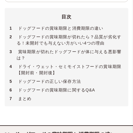
専門ライティングチーム「
いぬのことば
」
や、老犬介護に寄り添うオンラインサロン
目次
「
いぬのじかん
」を運営。ペットとの暮ら
しがより豊かになるような、経験を生かし
1
ドッグフードの賞味期限と消費期限の違い
た正しい情報、一歩踏み込んだ内容の記事
をお届けします。保有資格：
ペットフード
2
ドッグフードの賞味期限が切れたら？品質が劣化す
安全管理者
・
犬の管理栄養士
・
ペット災害
る！未開封でも与えない方がいい4つの理由
危機管理士3級
3
賞味期限が切れたドッグフードが体に与える悪影響
は？
4
ドライ・ウェット・セミモイストフードの賞味期限
【開封前・開封後】
5
ドッグフードの正しい保存方法
6
ドッグフードの賞味期限に関するQ&A
7
まとめ