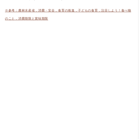
※参考：農林水産省，消費・安全，食育の推進，子どもの食育，注目しよう！食べ物
のこと，消費期限と賞味期限