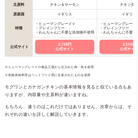
主原料
チキン＆サーモン
チキン生
原産国
イギリス
イギリス
・ヒューマングレード
・ヒューマングレード
※
特徴
・グレインフリー
・グレインフリー
・わんちゃんに不要な添加物不使用
・わんちゃんに不要な
2,728円
2,519円
公式サイト
公式サイト
公式サイ
※ヒューマングレードの食品工場から仕入れた肉・魚を使用
※乾燥原材料等はペットフード用に生産されたものを使用
モグワンとカナガンチキンの基本情報を見ると似ている点もあ
りますが、内容量や主原料が違いますね。
もちろん、違うのはこれだけではありません。次章からは、そ
れぞれの違いを詳しく解説していきます。