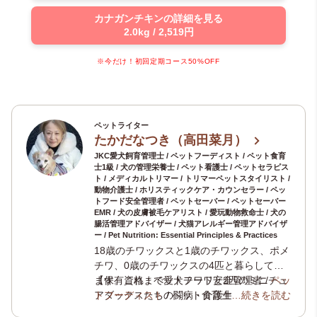
カナガンチキンの詳細を見る
2.0kg / 2,519円
※今だけ！初回定期コース50%OFF
ペットライター
たかだなつき（高田菜月）
JKC愛犬飼育管理士 / ペットフーディスト / ペット食育
士1級 / 犬の管理栄養士 / ペット看護士 / ペットセラピス
ト / メディカルトリマー / トリマーペットスタイリスト /
動物介護士 / ホリスティックケア・カウンセラー / ペッ
トフード安全管理者 / ペットセーバー / ペットセーバー
EMR / 犬の皮膚被毛ケアリスト / 愛玩動物救命士 / 犬の
腸活管理アドバイザー / 犬猫アレルギー管理アドバイザ
ー / Pet Nutrition: Essential Principles & Practices
18歳のチワックスと1歳のチワックス、ポメ
チワ、0歳のチワックスの4匹と暮らしてい
ます。これまで愛犬チワワと2匹のミニチュ
【保有資格：ペットフード安全管理者 /
ペッ
アダックスたちの闘病・介護生活の経験か
トフーディスト
/ ペット食育士1級 /
…続きを読む
犬の管
ら、犬の健康や介護について学びを深めペ
理栄養士
/
ペット看護士
/
ペットセラピスト