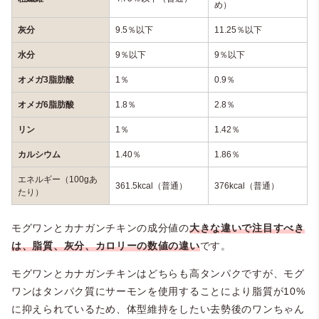
め）
灰分
9.5％以下
11.25％以下
水分
9％以下
9％以下
オメガ3脂肪酸
1％
0.9％
オメガ6脂肪酸
1.8％
2.8％
リン
1％
1.42％
カルシウム
1.40％
1.86％
エネルギー（100gあ
361.5kcal（普通）
376kcal（普通）
たり）
モグワンとカナガンチキンの成分値の
大きな違いで注目すべき
は、脂質、灰分、カロリーの数値の違い
です。
モグワンとカナガンチキンはどちらも高タンパクですが、モグ
ワンはタンパク質にサーモンを使用することにより脂質が10%
に抑えられているため、体型維持をしたい去勢後のワンちゃん