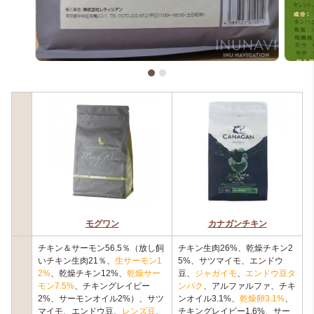
モグワン
カナガンチキン
チキン＆サーモン56.5％（放し飼
チキン生肉26%、乾燥チキン2
いチキン生肉21％
、
生サーモン1
5%、サツマイモ、エンドウ
2%
、乾燥チキン12%、
乾燥サー
豆、
ジャガイモ
、
エンドウ豆タ
モン7.5%
、チキングレイビー
ンパク
、アルファルファ、チキ
2%、サーモンオイル2%）、サツ
ンオイル3.1%、
乾燥卵3.1%
、
マイモ、エンドウ豆、
レンズ豆
、
チキングレイビー1.6%、サー