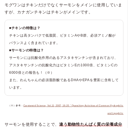
モグワンはチキンだけでなくサーモンをメインに使用していま
すが、カナガンチキンはチキンがメインです。
■チキンの特徴は？
チキンは高タンパクで低脂質、ビタミンAやB群、必須アミノ酸が
バランスよく含まれています。
■サーモンの特徴は？
サーモンには抗酸化作用のあるアスタキサンチンが含まれており、
アスタキサンチンの抗酸化力はビタミンEの1000倍、ビタミンCの
6000倍との報告も！（※）
また、わんちゃんの必須脂肪酸であるDHAやEPAを豊富に含有して
います。
（※）参考：
Carotenoid Science, Vol.11, 2007, 16-20「Quenching Activities of Common Hydrophilic
and Lipophilic
サーモンを使用することで、
違う動物性たんぱく質の栄養成分