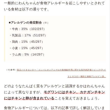
一般的にわんちゃんが食物アレルギーを起こしやすいとされて
いる食材は以下の通りです。
■アレルゲンの発症割合
（※）
・牛肉：35%（102/297）
・乳製品：17%（51/297）
・鶏肉：15%（45/297）
・小麦：15%（45/297）
・ラム肉：5%（14/297）
（※)参考：
国立バイオセンター「コンパニオンアニマルの食物副作用に関する批判的評価トピック(2):イ
ヌとネコの一般的な食物アレルゲン源」
どのようなたんぱく質をアレルゲンと認識するかはわんちゃん
によって異なりますが、
モグワンにはチキン、カナガンチキン
にはチキンと卵が含まれている
ことを覚えておきましょう。
食物アレルギーについては、以下の記事で詳しく解説していま