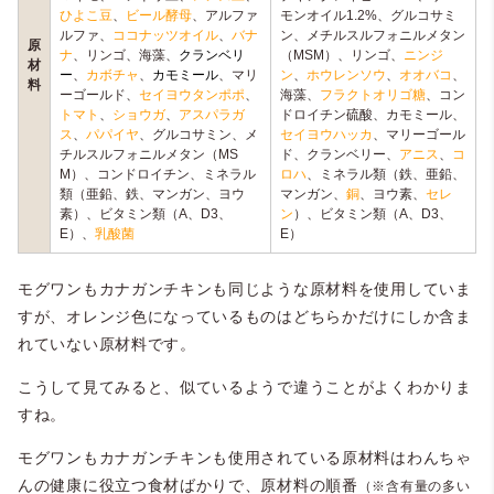
ひよこ豆
、
ビール酵母
、アルファ
モンオイル1.2%、グルコサミ
ルファ、
ココナッツオイル
、
バナ
ン、メチルスルフォニルメタン
原
ナ
、リンゴ、海藻、
クランベリ
（MSM）、リンゴ、
ニンジ
材
ー
、
カボチャ
、
カモミール
、マリ
ン
、
ホウレンソウ
、
オオバコ
、
料
ーゴールド、
セイヨウタンポポ
、
海藻、
フラクトオリゴ糖
、コン
トマト
、
ショウガ
、
アスパラガ
ドロイチン硫酸、カモミール、
ス
、
パパイヤ
、グルコサミン、メ
セイヨウハッカ
、マリーゴール
チルスルフォニルメタン（MS
ド、クランベリー、
アニス
、
コ
M）、コンドロイチン、ミネラル
ロハ
、ミネラル類（鉄、亜鉛、
類（亜鉛、鉄、マンガン、ヨウ
マンガン、
銅
、ヨウ素、
セレ
素）、ビタミン類（A、D3、
ン
）、ビタミン類（A、D3、
E）、
乳酸菌
E）
モグワンもカナガンチキンも同じような原材料を使用していま
すが、オレンジ色になっているものはどちらかだけにしか含ま
れていない原材料です。
こうして見てみると、似ているようで違うことがよくわかりま
すね。
モグワンもカナガンチキンも使用されている原材料はわんちゃ
んの健康に役立つ食材ばかりで、原材料の順番
（※含有量の多い