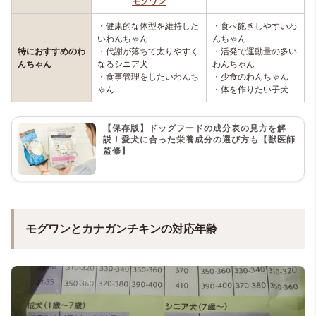
モグワン
・健康的な体型を維持した
・食べ飽きしやすいわ
いわんちゃん
んちゃん
特におすすめのわ
・代謝が落ちて太りやすく
・活発で運動量の多い
んちゃん
なるシニア犬
わんちゃん
・食事管理をしたいわんち
・少食のわんちゃん
ゃん
・体を作りたい子犬
【保存版】ドッグフードの成分表の見方を解
説！愛犬に合った栄養成分の選び方も【獣医師
監修】
モグワンとカナガンチキンの対応年齢