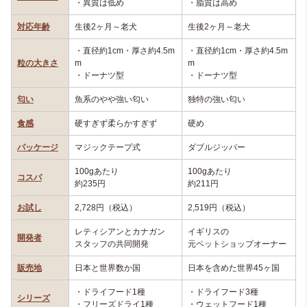
・異質は低め
・脂質は高め
対応年齢
生後2ヶ月～老犬
生後2ヶ月～老犬
・直径約1cm・厚さ約4.5m
・直径約1cm・厚さ約4.5m
粒の大きさ
m
m
・ドーナツ型
・ドーナツ型
匂い
魚系のやや強い匂い
独特の強い匂い
食感
硬すぎず柔らかすぎず
硬め
パッケージ
マジックテープ式
ダブルジッパー
100gあたり
100gあたり
コスパ
約235円
約211円
お試し
2,728円（税込）
2,519円（税込）
レティシアンとカナガン
イギリスの
開発者
スタッフの共同開発
元ペットショップオーナー
販売地
日本と世界数か国
日本を含めた世界45ヶ国
・ドライフード1種
・ドライフード3種
シリーズ
・フリーズドライ1種
・ウェットフード1種