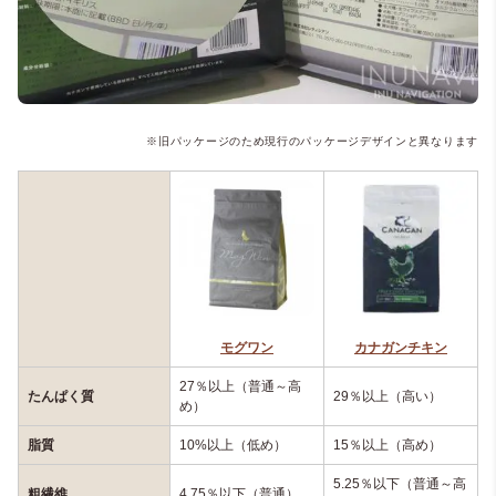
※旧パッケージのため現行のパッケージデザインと異なります
モグワン
カナガンチキン
27％以上（普通～高
たんぱく質
29％以上（高い）
め）
脂質
10%以上（低め）
15％以上（高め）
5.25％以下（普通～高
粗繊維
4.75％以下（普通）