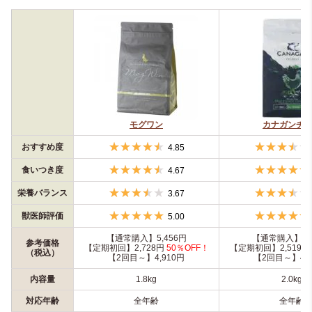
モグワン
カナガンチ
おすすめ度
4.85
食いつき度
4.67
栄養バランス
3.67
獣医師評価
5.00
【通常購入】5,456円
【通常購入】5,0
参考価格
【定期初回】2,728円
50％OFF！
【定期初回】2,519円
（税込）
【2回目～】4,910円
【2回目～】4,5
内容量
1.8kg
2.0kg
対応年齢
全年齢
全年齢