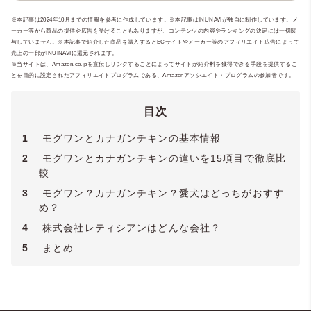
ットにまつわる様々な資格を取得。現在、
/ メディカルトリマー /
トリマーペットスタ
※本記事は2024年10月までの情報を参考に作成しています。※本記事はINUNAVIが独自に制作しています。メ
ペット専門ライティングチーム
イリスト
/
動物介護士
/
ホリスティックケ
「いぬのこ
ーカー等から商品の提供や広告を受けることもありますが、コンテンツの内容やランキングの決定には一切関
とば」
ア・カウンセラー
や老犬と暮らす飼い主様のためのオ
/
JKC愛犬飼育管理士
/ ペ
与していません。※本記事で紹介した商品を購入するとECサイトやメーカー等のアフィリエイト広告によって
ンライン相談窓口
ットセーバー / ペットセーバーEMR / 犬の
「いぬのじかん」
を運営
売上の一部がINUINAVIに還元されます。
し、専門知識と実体験をもとにケアや食
皮膚被毛ケアリスト / 愛玩動物救命士 / 犬の
※当サイトは、Amazon.co.jpを宣伝しリンクすることによってサイトが紹介料を獲得できる手段を提供するこ
とを目的に設定されたアフィリエイトプログラムである、Amazonアソシエイト・プログラムの参加者です。
事、介護支援を行っています。実店舗にお
腸活管理アドバイザー / 犬猫アレルギー管理
ける老犬のトータルケアサロン開業に向け
アドバイザー / Pet Nutrition: Essential
準備中。
Principles & Practices /
YMAA薬機法・医療
目次
法適法広告取扱個人認証規格
】
1
モグワンとカナガンチキンの基本情報
2
モグワンとカナガンチキンの違いを15項目で徹底比
較
3
モグワン？カナガンチキン？愛犬はどっちがおすす
め？
4
株式会社レティシアンはどんな会社？
5
まとめ