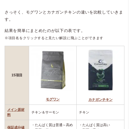
さっそく、モグワンとカナガンチキンの違いを比較していきま
す。
結果を簡単にまとめたのが以下の表です。
※項目名をクリックすると見たい解説に飛ぶことができます
15項目
モグワン
カナガンチキン
メイン原材
チキン＆サーモン
チキン
料
・たんぱく質は普通～高め
・たんぱく質は高い
保証成分値