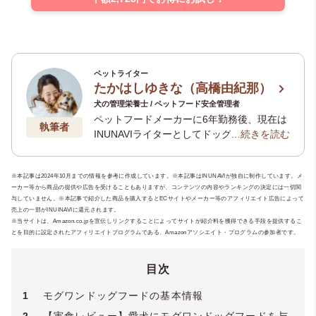
ペットライター
たかはしゆきな（高橋由紀那）
犬の管理栄養士 / ペットフード安全管理者
ペットフードメーカーに6年勤務後、現在は
執筆者
INUNAVIライターとしてドッグフードを中
…続きを読む
心とした記事を数多く執筆。現在はペット
専門ライティングチーム「
いぬのことば
」
※本記事は2024年10月までの情報を参考に作成しています。※本記事はINUNAVIが独自に制作しています。メ
や、老犬介護に寄り添うオンラインサロン
ーカー等から商品の提供や広告を受けることもありますが、コンテンツの内容やランキングの決定には一切関
「
いぬのじかん
」を運営。ペットとの暮ら
与していません。※本記事で紹介した商品を購入するとECサイトやメーカー等のアフィリエイト広告によって
しがより豊かになるような、経験を生かし
売上の一部がINUINAVIに還元されます。
た正しい情報、一歩踏み込んだ内容の記事
※当サイトは、Amazon.co.jpを宣伝しリンクすることによってサイトが紹介料を獲得できる手段を提供するこ
とを目的に設定されたアフィリエイトプログラムである、Amazonアソシエイト・プログラムの参加者です。
をお届けします。保有資格：
ペットフード
安全管理者
・
犬の管理栄養士
・
ペット災害
危機管理士3級
目次
1
モグワンドッグフードの基本情報