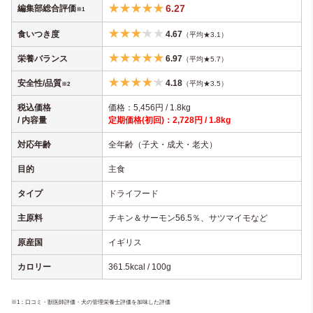
6.27
編集部総合評価
※1
食いつき度
4.67
（平均★3.1）
栄養バランス
6.97
（平均★5.7）
安全性/品質
4.18
（平均★3.5）
※2
税込価格
価格：5,456円 / 1.8kg
/ 内容量
定期価格(初回)：2,728円 / 1.8kg
対応年齢
全年齢（子犬・成犬・老犬）
目的
主食
タイプ
ドライフード
主原料
チキン＆サーモン56.5％、サツマイモなど
原産国
イギリス
カロリー
361.5kcal / 100g
※1：口コミ・獣医師評価・犬の管理栄養士評価を加味した評価