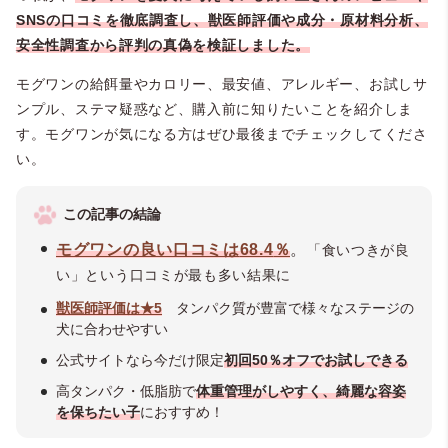
SNSの口コミを徹底調査し、獣医師評価や成分・原材料分析、
安全性調査から評判の真偽を検証しました。
モグワンの給餌量やカロリー、最安値、アレルギー、お試しサ
ンプル、ステマ疑惑など、購入前に知りたいことを紹介しま
す。モグワンが気になる方はぜひ最後までチェックしてくださ
い。
この記事の結論
モグワンの良い口コミは
68.4
％
。
「食いつきが良
い」という口コミが最も多い結果に
獣医師評価は★5
タンパク質が豊富で様々なステージの
犬に合わせやすい
公式サイトなら今だけ限定
初回50％オフでお試しできる
高タンパク・低脂肪で
体重管理がしやすく、綺麗な容姿
を保ちたい子
におすすめ！