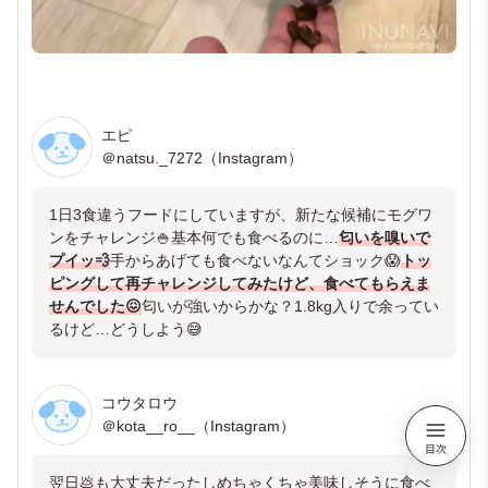
エピ
＠natsu._7272（Instagram）
1日3食違うフードにしていますが、新たな候補にモグワ
ンをチャレンジ🍚基本何でも食べるのに…
匂いを嗅いで
プイッ💨
手からあげても食べないなんてショック😱
トッ
ピングして再チャレンジしてみたけど、食べてもらえま
せんでした😖
匂いが強いからかな？1.8kg入りで余ってい
るけど…どうしよう😅
コウタロウ
＠kota__ro__（Instagram）
翌日💩も大丈夫だったしめちゃくちゃ美味しそうに食べ