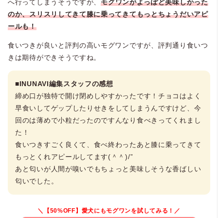
へ行ってしまうそうですが、
モグワンがよっぽど美味しかった
のか、スリスリしてきて膝に乗ってきてもっとちょうだいアピ
ールも！
食いつきが良いと評判の高いモグワンですが、評判通り食いつ
きは期待ができそうですね。
■INUNAVI編集スタッフの感想
締め口が独特で開け閉めしやすかったです！チョコはよく
早食いしてゲップしたりせきをしてしまうんですけど、今
回のは薄めで小粒だったのですんなり食べきってくれまし
た！
食いつきすごく良くて、食べ終わったあと膝に乗ってきて
もっとくれアピールしてます(＾＾)/”
あと匂いが人間が嗅いでもちょっと美味しそうな香ばしい
匂いでした。
＼【50%OFF】愛犬にもモグワンを試してみる！／