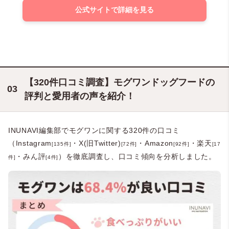
公式サイトで詳細を見る
【320件口コミ調査】モグワンドッグフードの
評判と愛用者の声を紹介！
INUNAVI編集部でモグワンに関する320件の口コミ
（Instagram
・X(旧Twitter)
・Amazon
・楽天
[135件]
[72件]
[92件]
[17
・みん評
）を徹底調査し、口コミ傾向を分析しました。
件]
[4件]