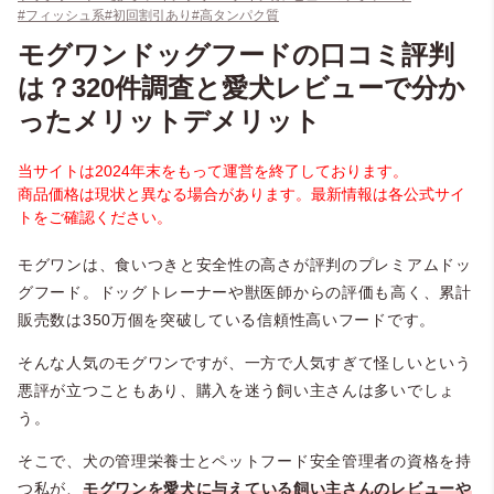
#フィッシュ系
#初回割引あり
#高タンパク質
モグワンドッグフードの口コミ評判
は？320件調査と愛犬レビューで分か
ったメリットデメリット
当サイトは2024年末をもって運営を終了しております。
商品価格は現状と異なる場合があります。最新情報は各公式サイ
トをご確認ください。
モグワンは、食いつきと安全性の高さが評判のプレミアムドッ
グフード。ドッグトレーナーや獣医師からの評価も高く、累計
販売数は350万個を突破している信頼性高いフードです。
そんな人気のモグワンですが、一方で人気すぎて怪しいという
悪評が立つこともあり、購入を迷う飼い主さんは多いでしょ
う。
そこで、犬の管理栄養士とペットフード安全管理者の資格を持
つ私が、
モグワンを愛犬に与えている飼い主さんのレビューや