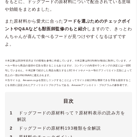
をもとに、ドッグフードの原材料について配合されている意味
や効能をまとめました。
また原材料から愛犬に合った
フードを選ぶためのチェックポイ
ントやQ&Aなども獣医師監修のもと紹介
しますので、きっとわ
んちゃんが喜んで食べるフードが見つけやすくなるはずです
よ。
※本記事は2024年10月までの情報を参考に作成しています。※本記事はINUNAVIが独自に制作しています。メ
ーカー等から商品の提供や広告を受けることもありますが、コンテンツの内容やランキングの決定には一切関
与していません。※本記事で紹介した商品を購入するとECサイトやメーカー等のアフィリエイト広告によって
売上の一部がINUINAVIに還元されます。
※当サイトは、Amazon.co.jpを宣伝しリンクすることによってサイトが紹介料を獲得できる手段を提供するこ
とを目的に設定されたアフィリエイトプログラムである、Amazonアソシエイト・プログラムの参加者です。
目次
1
ドッグフードの原材料って？原材料表示の読み方を
解説
2
ドッグフードの原材料193種類を全解説
3
原材料のチェックポイント