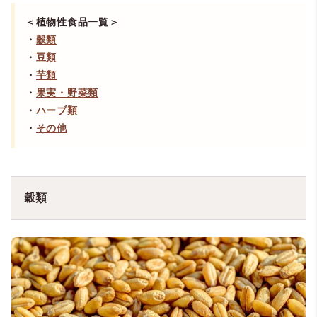
＜植物性食品一覧＞
・
穀類
・
豆類
・
芋類
・
果実・野菜類
・
ハーブ類
・
その他
穀類