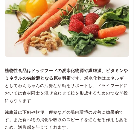
植物性食品はドッグフードの炭水化物源や繊維源、
ビタミンや
ミネラルの供給源
となる原材料群
です。炭水化物はエネルギー
としてわんちゃんの活発な活動をサポートし、ドライフードに
おいては食材同士を混ぜ合わせて粒を形成するためのつなぎ役
にもなります。
繊維質は下痢や軟便、便秘などの腸内環境の改善に効果的で
す。また食べ物の消化や吸収のスピードを遅らせる作用もある
ため、満腹感を与えてくれます。