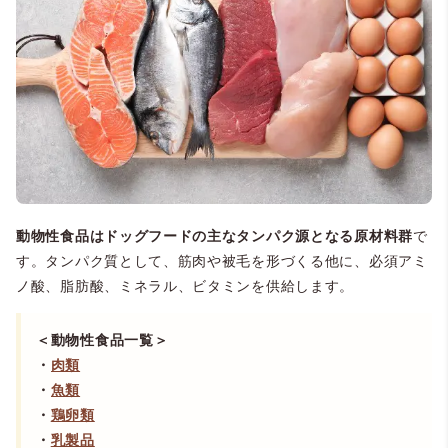
動物性食品はドッグフードの主なタンパク源となる原材料群
で
す。タンパク質として、筋肉や被毛を形づくる他に、必須アミ
ノ酸、脂肪酸、ミネラル、ビタミンを供給します。
＜動物性食品一覧＞
・
肉類
・
魚類
・
鶏卵類
・
乳製品