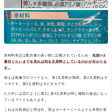
原材料表記は配合量の多い順に記載されているため、
先頭〜3
番目ぐらいまでを見れば何を主原料としているのかが分かりま
す。
例えば画像①のフードなら、第1主原料が鶏肉、第2主原料はサ
ツマイモ、第3主原料はタピオカです。
ただ中には②のように第2と第3主原料が同じ種類の食品になっ
ているフードもあります。
これは分割表記と呼ばれ、実はターキーミールよりも米類が多