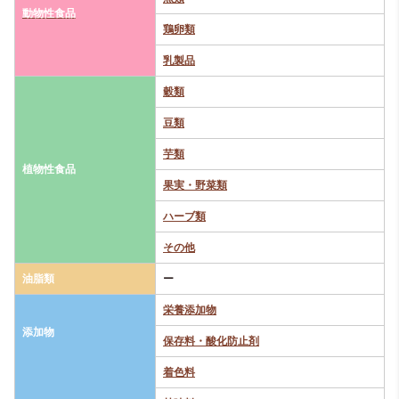
動物性食品
鶏卵類
乳製品
穀類
豆類
芋類
植物性食品
果実・野菜類
ハーブ類
その他
油脂類
ー
栄養添加物
添加物
保存料・酸化防止剤
着色料