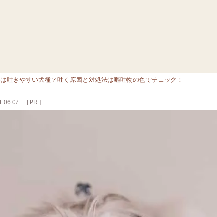
ーは吐きやすい犬種？吐く原因と対処法は嘔吐物の色でチェック！
.06.07
[ PR ]