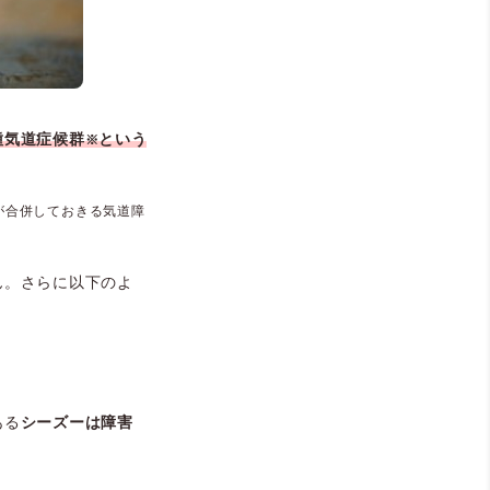
種気道症候群
という
※
。
が合併しておきる気道障
ん。さらに
以下のよ
ある
シーズーは障害