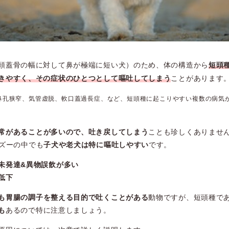
頭蓋骨の幅に対して鼻が極端に短い犬）のため、体の構造から
短頭
きやすく、その症状のひとつとして嘔吐してしまう
ことがあります
鼻孔狭窄、
気管虚脱、軟口蓋過長症、など、短頭種に起こりやすい複数の病気
常があることが多いので、吐き戻してしまう
ことも珍しくありませ
ズーの中でも
子犬や老犬は特に嘔吐しやすい
です。
未発達&異物誤飲が多い
低下
も胃腸の調子を整える目的で吐くことがある
動物ですが、短頭種で
も
あるので特に注意しましょう。