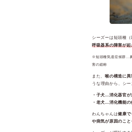
シーズーは短頭種（
呼吸器系の障害が起
※
短頭種気道症候群…
害の総称
また、
喉の構造に異
うな理由から、
シー
・子犬…消化器官が
・老犬…消化機能の
わんちゃんは
健康で
や病気が原因のこと