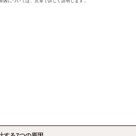
原因については、次章で詳しく説明します。
吐する7つの原因