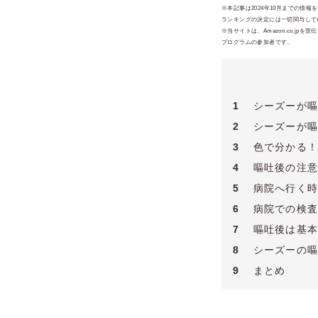
※本記事は2024年10月までの情
ランキングの決定には一切関与してい
※当サイトは、Amazon.co.
プログラムの参加者です。
1
シーズーが嘔
2
シーズーが嘔
3
色で分かる！
4
嘔吐後の注意
5
病院へ行く時
6
病院での検査
7
嘔吐後は基本
8
シーズーの嘔
9
まとめ