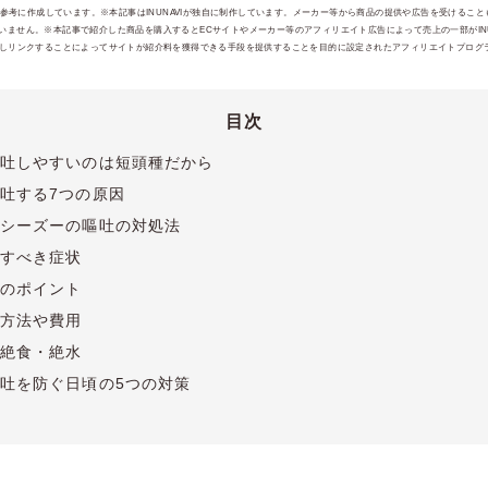
報を参考に作成しています。※本記事はINUNAVIが独自に制作しています。メーカー等から商品の提供や広告を受けるこ
ません。※本記事で紹介した商品を購入するとECサイトやメーカー等のアフィリエイト広告によって売上の一部がINUI
jpを宣伝しリンクすることによってサイトが紹介料を獲得できる手段を提供することを目的に設定されたアフィリエイトプログラ
目次
吐しやすいのは短頭種だから
吐する7つの原因
シーズーの嘔吐の対処法
すべき症状
のポイント
方法や費用
絶食・絶水
吐を防ぐ日頃の5つの対策