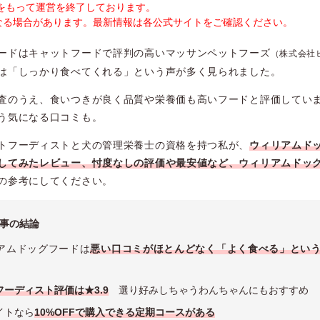
末をもって運営を終了しております。
なる場合があります。最新情報は各公式サイトをご確認ください。
ードはキャットフードで評判の高いマッサンペットフーズ
（株式会社
は「しっかり食べてくれる」という声が多く見られました。
査のうえ、食いつきが良く品質や栄養価も高いフードと評価してい
う気になる口コミも。
トフーディストと犬の管理栄養士の資格を持つ私が、
ウィリアムド
してみたレビュー、忖度なしの評価や最安値など、ウィリアムドッ
の参考にしてください。
事の結論
アムドッグフードは
悪い口コミがほとんどなく「よく食べる」とい
フーディスト評価は★3.9
選り好みしちゃうわんちゃんにもおすすめ
イトなら
10%OFFで購入できる定期コースがある