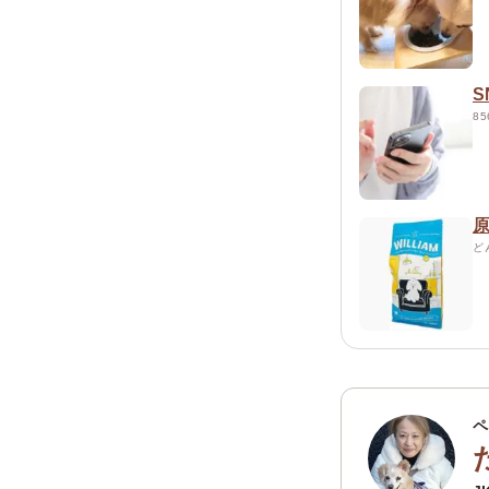
S
8
ど
ペ