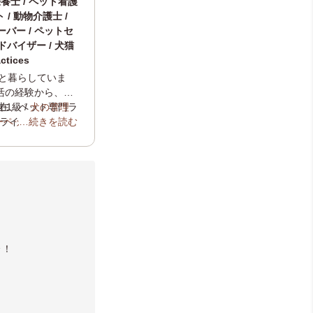
養士 / ペット看護
/ 動物介護士 /
バー / ペットセ
ドバイザー / 犬猫
ctices
匹と暮らしていま
活の経験から、犬
在、ペット専門ラ
1級 /
犬の管理
ライン相談窓口
ーペットスタイリ
…続きを読む
支援を行っていま
理士
/ ペットセー
/ 犬の腸活管理アド
介！
？