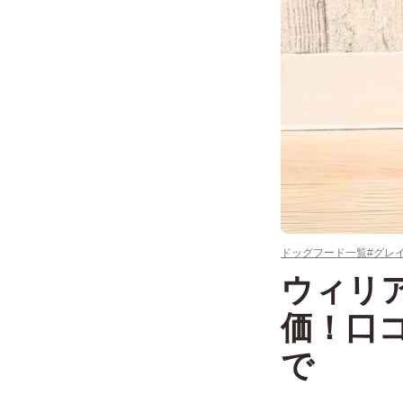
ドッグフード一覧
#グレ
ウィリ
価！口
で