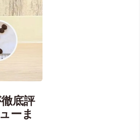
が徹底評
ューま