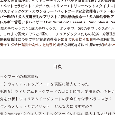
KC愛犬飼育管理士 / ペットフーディスト / ペット食育士1級 / 犬の管理栄
 / ペットセラピスト / メディカルトリマー / トリマーペットスタイリスト 
リスティックケア・カウンセラー / ペットフード安全管理者 / ペットセー
バーEMR / 犬の皮膚被毛ケアリスト / 愛玩動物救命士 / 犬の腸活管理ア
レルギー管理アドバイザー / Pet Nutrition: Essential Principles & Pra
8歳のチワックスと1歳のチワックス、ポメチワ、0歳のチワックスの4
。これまで愛犬チワワと2匹のミニチュアダックスたちの闘病・介護生
健康や介護について学びを深めペットにまつわる様々な資格を取得。現
保有資格：ペットフード安全管理者 /
ペットフーディスト
/ ペット食育士
ティングチーム
養士
/
ペット看護士
「いぬのことば」
/
ペットセラピスト
や老犬と暮らす飼い主様のためのオン
/ メディカルトリマー /
トリマ
いぬのじかん」
ト
/
動物介護士
/
を運営し、専門知識と実体験をもとにケアや食事、介護
ホリスティックケア・カウンセラー
/
JKC愛犬飼育管
。実店舗における老犬のトータルケアサロン開業に向け準備中。
ー / ペットセーバーEMR / 犬の皮膚被毛ケアリスト / 愛玩動物救命士 
ー / 犬猫アレルギー管理アドバイザー / Pet Nutrition: Essential Principles & Practices
YMAA薬機法・医療法適法広告取扱個人認証規格
】
目次
ッグフードの基本情報
ー】ウィリアムドッグフードを実際に購入してみた
6件調査】ウィリアムドッグフードの口コミ傾向と愛用者の声を紹
分を分析】ウィリアムドッグフードの安全性や栄養バランスは？
与えるメリットとデメリット｜どんな犬におすすめ？
天？Amazon？ウィリアムドッグフードをお得に購入する方法は