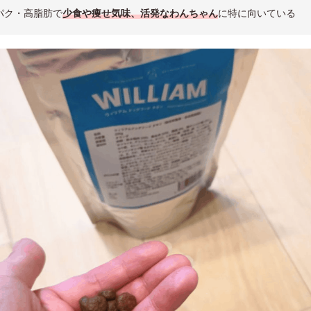
パク・高脂肪で
少食や痩せ気味、活発なわんちゃん
に特に向いている