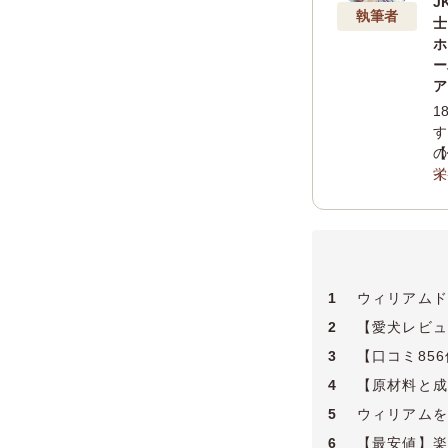
J
執筆者
士
ホ
ー
ア
1
す
の
【
イ
栄
「
ス
す
バ
バイザ
/
1
ウィリアムド
2
【愛犬レビュ
3
【口コミ85
4
【原材料と成
5
ウィリアムを
6
【最安値】楽