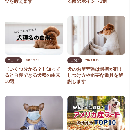
ツを教えます！
る際のポイント3選
ニュース
2020.9.18
しつけ
2024.8.15
【いくつ分かる？】知って
犬のお留守番は最初が肝！
ると自慢できる犬種の由来
しつけ方や必要な道具を解
10選
説します