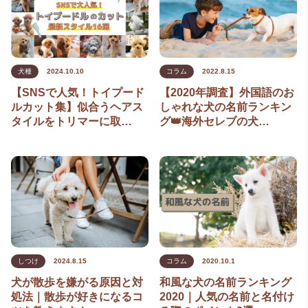
犬種
2024.10.10
コラム
2022.8.15
【SNSで人気！トイプード
【2020年調査】外国語のお
ルカット集】似合うヘアス
しゃれな犬の名前ランキン
タイルをトリマーに取…
グ👑海外セレブの犬…
しつけ
2024.8.15
コラム
2020.10.1
犬が散歩を嫌がる原因と対
和風な犬の名前ランキング
処法｜散歩が好きになるコ
2020｜人気の名前と名付け