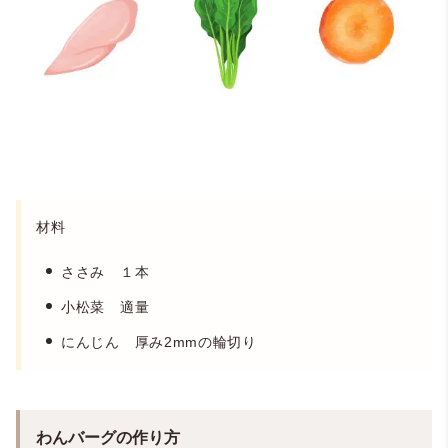
材料
ささみ １本
小松菜 適量
にんじん 厚み2m
m
の輪切り
わんバーグの作り方