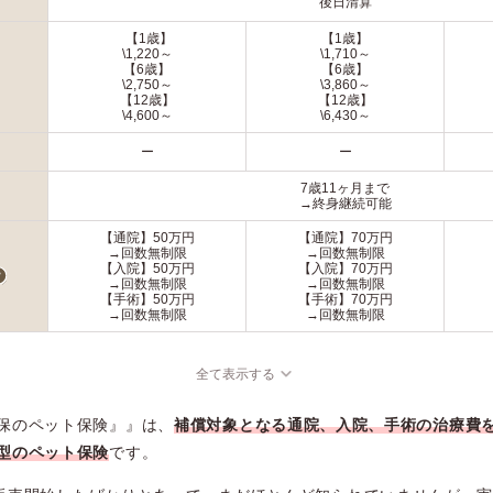
後日清算
【1歳】
【1歳】
\1,220～
\1,710～
【6歳】
【6歳】
\2,750～
\3,860～
【12歳】
【12歳】
\4,600～
\6,430～
ー
ー
7歳11ヶ月まで
→終身継続可能
【通院】50万円
【通院】70万円
→回数無制限
→回数無制限
【入院】50万円
【入院】70万円
→回数無制限
→回数無制限
【手術】50万円
【手術】70万円
→回数無制限
→回数無制限
全て表示する
保のペット保険』』は、
補償対象となる通院、入院、手術の治療費
型のペット保険
です。