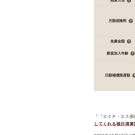
精算方法
月額保険料
免責金額
新規加入年齢
日額補償限度額
『『エイチ・エス損
してくれる後日清算