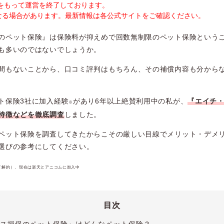
末をもって運営を終了しております。
なる場合があります。最新情報は各公式サイトをご確認ください。
のペット保険』は保険料が抑えめで回数無制限のペット保険という
も多いのではないでしょうか。
間もないことから、口コミ評判はもちろん、その補償内容も分から
ト保険3社に加入経験
があり6年以上絶賛利用中の私が、
『
エイチ
※
特徴などを徹底調査
しました。
ペット保険を調査してきたからこその厳しい目線でメリット・デメ
選びの参考にしてください。
て解約）、現在は楽天とアニコムに加入中
目次