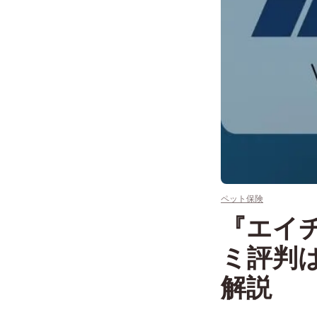
ペット保険
『エイ
ミ評判
解説