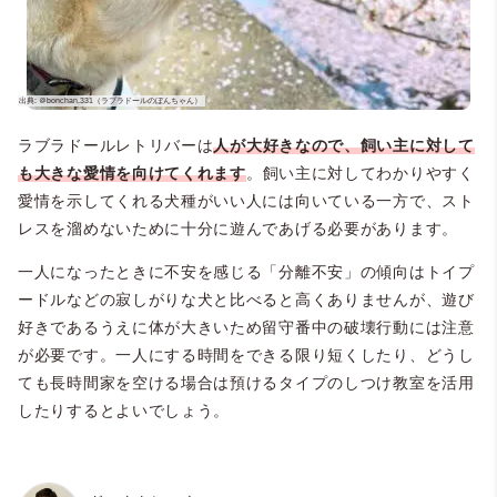
ラブラドールレトリバーは
人が大好きなので、飼い主に対して
も大きな愛情を向けてくれます
。飼い主に対してわかりやすく
愛情を示してくれる犬種がいい人には向いている一方で、スト
レスを溜めないために十分に遊んであげる必要があります。
一人になったときに不安を感じる「分離不安」の傾向はトイプ
ードルなどの寂しがりな犬と比べると高くありませんが、遊び
好きであるうえに体が大きいため留守番中の破壊行動には注意
が必要です。一人にする時間をできる限り短くしたり、どうし
ても長時間家を空ける場合は預けるタイプのしつけ教室を活用
したりするとよいでしょう。
＠dante___570（黒ラブのダンテ）