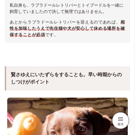
私自身も、ラブラドールレトリバーとトイプードルを一緒に
飼育していましたので決して無理ではありません
。
あ
とからラブラドールレトリバーを迎えるのであれば、
相
性を加味したうえで先住猫や犬が安心して休める場所を確
保することが必須
です。
賢さゆえにいたずらをすることも。早い時期からの
しつけがポイント
＠labs_bowshane_love（バウシェーン パパ）