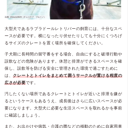
大型犬であるラブラドールレトリバーの飼育には、十分なスペ
ースが必要です。横になったり伏せたりしても十分にくつろげ
るサイズのクレートを置く場所を確保してください。
子犬期に長時間の留守番をする場合、自由にすると破壊行動や
誤飲などの危険があります。休憩と排泄ができるスペースを確
保し、誤飲等を防げる安全に管理された環境で過ごすために
は、
クレートとトイレをまとめて囲うサークルが置ける程度の
広さが必要
です。
汚したくない場所であるクレートとトイレが近いと排泄を嫌が
るというケースもあるうえ、成長後はさらに広いスペースが必
要になります。大型犬に必要な生活スペースを取れるかを事前
に確認しましょう。
また、お出かけや病気・介護の際などの移動のために自家用車