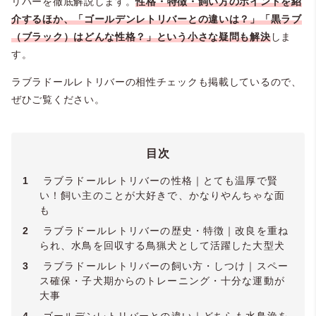
リバーを徹底解説します。
性格・特徴・飼い方のポイントを紹
介するほか、「ゴールデンレトリバーとの違いは？」「黒ラブ
（ブラック）はどんな性格？」という小さな疑問も解決
しま
す。
ラブラドールレトリバーの相性チェックも掲載しているので、
ぜひご覧ください。
目次
1
ラブラドールレトリバーの性格｜とても温厚で賢
い！飼い主のことが大好きで、かなりやんちゃな面
も
2
ラブラドールレトリバーの歴史・特徴｜改良を重ね
られ、水鳥を回収する鳥猟犬として活躍した大型犬
3
ラブラドールレトリバーの飼い方・しつけ｜スペー
ス確保・子犬期からのトレーニング・十分な運動が
大事
4
ゴールデンレトリバーとの違い｜どちらも水鳥漁を