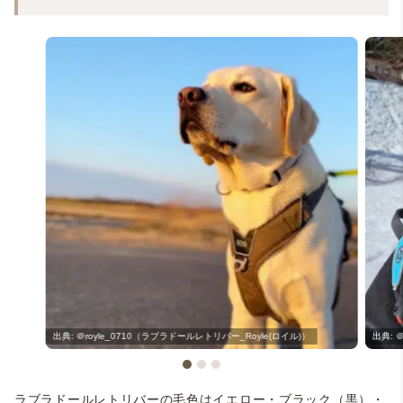
＠royle_0710（ラブラドールレトリバー_Royle(ロイル)）
＠
ラブラドールレトリバーの毛色はイエロー・ブラック（黒）・