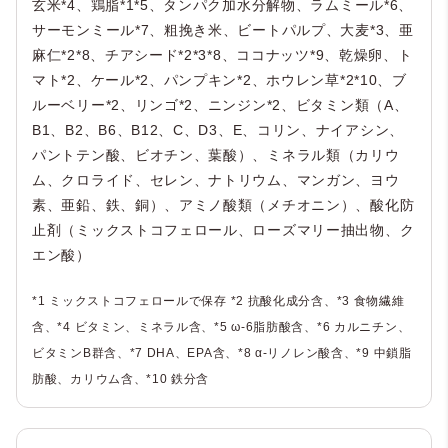
玄米*4、鶏脂*1*5、タンパク加水分解物、ラムミール*6、
サーモンミール*7、粗挽き米、ビートパルプ、大麦*3、亜
麻仁*2*8、チアシード*2*3*8、ココナッツ*9、乾燥卵、ト
マト*2、ケール*2、パンプキン*2、ホウレン草*2*10、ブ
ルーベリー*2、リンゴ*2、ニンジン*2、ビタミン類（A、
B1、B2、B6、B12、C、D3、E、コリン、ナイアシン、
パントテン酸、ビオチン、葉酸）、ミネラル類（カリウ
ム、クロライド、セレン、ナトリウム、マンガン、ヨウ
素、亜鉛、鉄、銅）、アミノ酸類（メチオニン）、酸化防
止剤（ミックストコフェロール、ローズマリー抽出物、ク
エン酸）
*1 ミックストコフェロールで保存 *2 抗酸化成分含、*3 食物繊維
含、*4 ビタミン、ミネラル含、*5 ω-6脂肪酸含、*6 カルニチン、
ビタミンB群含、*7 DHA、EPA含、*8 α-リノレン酸含、*9 中鎖脂
肪酸、カリウム含、*10 鉄分含