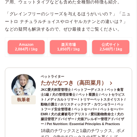
ア用、ウェットタイプなども含めた全種類の特徴も紹介。
「グレインフリーのシリーズを与えるほうがいいの？」「ニュ
ートロ ナチュラルチョイスやロイヤルカナンとの違いは？」
などの疑問も解決するので、ぜひ最後までご覧ください。
Amazon
楽天市場
公式サイト
2,084円 / 1kg
1,850円 / 1kg
2,548円 / 1kg
ペットライター
たかだなつき（高田菜月）
JKC愛犬飼育管理士 / ペットフーディスト / ペット食育
士1級 / 犬の管理栄養士 / ペット看護士 / ペットセラピス
執筆者
ト / メディカルトリマー / トリマーペットスタイリスト /
動物介護士 / ホリスティックケア・カウンセラー / ペッ
トフード安全管理者 / ペットセーバー / ペットセーバー
EMR / 犬の皮膚被毛ケアリスト / 愛玩動物救命士 / 犬の
腸活管理アドバイザー / 犬猫アレルギー管理アドバイザ
ー / Pet Nutrition: Essential Principles & Practices
18歳のチワックスと1歳のチワックス、ポメ