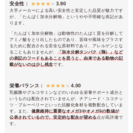
安全性：
3.90
大手メーカーによる高い安全性と安定した品質が魅力です
が、「たんぱく加水分解物」というやや不明確な表記があ
ります。
「たんぱく加水分解物」は動物性のたんぱく質を分解して
アミノ酸をとり出したものであり、旨味や風味をプラスす
るために配合される安全な原材料であり、アレルゲンとな
ることもありませんが、
「加水分解タンパク（鶏）」など
の表記のフードもあることを思うと、由来である動物の記
載がないのは少し残念
です。
栄養バランス：
4.00
乳酸菌やグルコサミンなどのいわゆる栄養サポート成分と
いうものは配合されていませんが、チアシード・ココナッ
ツ・ブルーベリーといった抗酸化食材を複数配合していま
す。また、
健康維持に重要なオメガ3やオメガ6の数値が
公表されているので、安定的な配合が望める
点が高評価で
す。