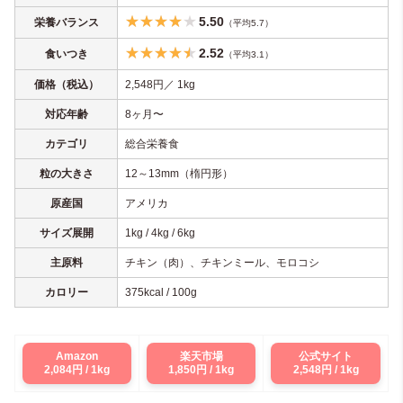
5.50
栄養バランス
（平均5.7）
2.52
食いつき
（平均3.1）
価格（税込）
2,548円／ 1kg
対応年齢
8ヶ月〜
カテゴリ
総合栄養食
粒の大きさ
12～13mm（楕円形）
原産国
アメリカ
サイズ展開
1kg / 4kg / 6kg
主原料
チキン（肉）、チキンミール、モロコシ
カロリー
375kcal / 100g
Amazon
楽天市場
公式サイト
2,084円 / 1kg
1,850円 / 1kg
2,548円 / 1kg