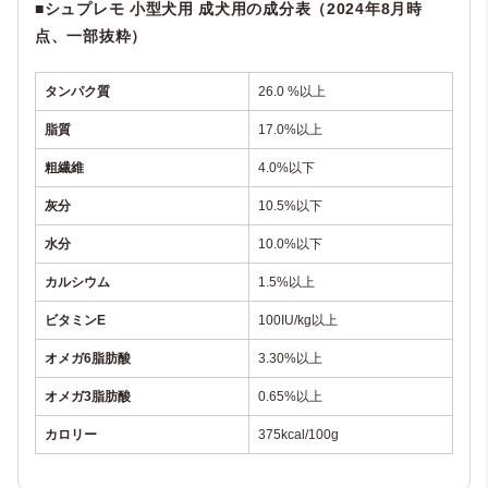
■シュプレモ 小型犬用 成犬用の成分表（2024年8月時
点、一部抜粋）
タンパク質
26.0 %以上
脂質
17.0%以上
粗繊維
4.0%以下
灰分
10.5%以下
水分
10.0%以下
カルシウム
1.5%以上
ビタミンE
100IU/kg以上
オメガ6脂肪酸
3.30%以上
オメガ3脂肪酸
0.65%以上
カロリー
375kcal/100g