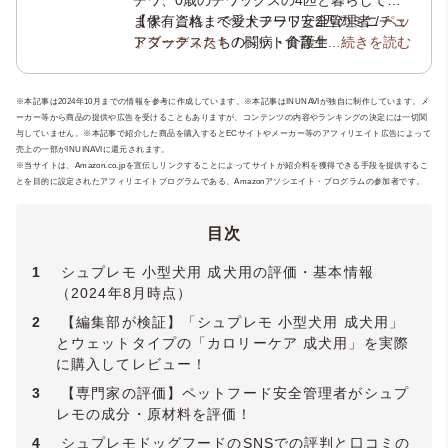
チワ、0歳のチワックスの4匹と暮らしてい
ます。これまで愛犬チワワと2匹のミニチュ
【保有資格：ペットフード安全管理者 /
ペッ
アダックスたちの闘病・介護生活の経験か
トフーディスト
/ ペット食育士1級 /
…続きを読む
犬の管
ら、犬の健康や介護について学びを深めペ
理栄養士
/
ペット看護士
/
ペットセラピスト
ットにまつわる様々な資格を取得。現在、
/ メディカルトリマー /
トリマーペットスタ
※本記事は2024年10月までの情報を参考に作成しています。※本記事はINUNAVIが独自に制作しています。メ
ペット専門ライティングチーム
イリスト
/
動物介護士
/
ホリスティックケ
「いぬのこ
ーカー等から商品の提供や広告を受けることもありますが、コンテンツの内容やランキングの決定には一切関
とば」
ア・カウンセラー
や老犬と暮らす飼い主様のためのオ
/
JKC愛犬飼育管理士
/ ペ
与していません。※本記事で紹介した商品を購入するとECサイトやメーカー等のアフィリエイト広告によって
ンライン相談窓口
ットセーバー / ペットセーバーEMR / 犬の
「いぬのじかん」
を運営
売上の一部がINUINAVIに還元されます。
し、専門知識と実体験をもとにケアや食
皮膚被毛ケアリスト / 愛玩動物救命士 / 犬の
※当サイトは、Amazon.co.jpを宣伝しリンクすることによってサイトが紹介料を獲得できる手段を提供するこ
とを目的に設定されたアフィリエイトプログラムである、Amazonアソシエイト・プログラムの参加者です。
事、介護支援を行っています。実店舗にお
腸活管理アドバイザー / 犬猫アレルギー管理
ける老犬のトータルケアサロン開業に向け
アドバイザー / Pet Nutrition: Essential
準備中。
Principles & Practices /
YMAA薬機法・医療
目次
法適法広告取扱個人認証規格
】
1
シュプレモ 小型犬用 成犬用の評価・基本情報
（2024年8月時点）
2
【編集部が検証】「シュプレモ 小型犬用 成犬用」
とウェットタイプの「カロリーケア 成犬用」を実際
に購入してレビュー！
3
【専門家の評価】ペットフード安全管理者がシュプ
レモの成分・原材料を評価！
4
シュプレモドッグフードのSNSでの評判と口コミの