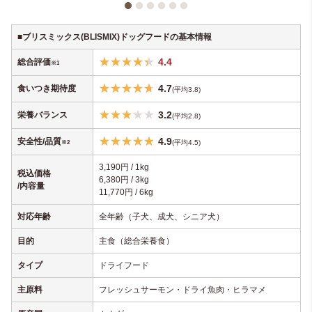
■ブリスミックス(BLISMIX)ドッグフードの基本情報
4.4
総合評価
※1
4.7
食いつき期待度
(
平均3.8)
3.2
栄養バランス
(平均2.8)
4
.9
安全性/品質
(平均4.5)
※2
3,190円 / 1kg
税込価格
6,380円 / 3kg
/内容量
11,770円 / 6kg
対応年齢
全年齢（子犬、成犬、シニア犬）
目的
主食（総合栄養食）
タイプ
ドライフード
主原料
フレッシュサーモン・ドライ魚肉・ヒラマメ