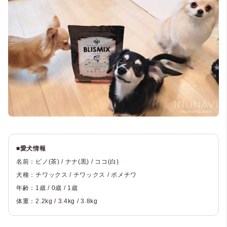
■愛犬情報
名前：ピノ(茶) / ナナ(黒) / ココ(白)
犬種：チワックス / チワックス / ポメチワ
年齢：1歳 / 0歳 / 1歳
体重：2.2kg / 3.4kg / 3.8kg