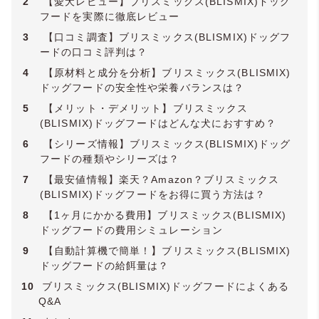
事、介護支援を行っています。実店舗にお
腸活管理アドバイザー / 犬猫アレルギー管理
2
【愛犬レビュー】ブリスミックス(BLISMIX)ドッグ
ける老犬のトータルケアサロン開業に向け
アドバイザー / Pet Nutrition: Essential
フードを実際に徹底レビュー
準備中。
Principles & Practices /
YMAA薬機法・医療
3
【口コミ調査】ブリスミックス(BLISMIX)ドッグフ
法適法広告取扱個人認証規格
】
ードの口コミ評判は？
4
【原材料と成分を分析】ブリスミックス(BLISMIX)
ドッグフードの安全性や栄養バランスは？
5
【メリット・デメリット】ブリスミックス
(BLISMIX)ドッグフードはどんな犬におすすめ？
6
【シリーズ情報】ブリスミックス(BLISMIX)ドッグ
フードの種類やシリーズは？
7
【最安値情報】楽天？Amazon？ブリスミックス
(BLISMIX)ドッグフードをお得に買う方法は？
8
【1ヶ月にかかる費用】ブリスミックス(BLISMIX)
ドッグフードの費用シミュレーション
9
【自動計算機で簡単！】ブリスミックス(BLISMIX)
ドッグフードの給餌量は？
10
ブリスミックス(BLISMIX)ドッグフードによくある
Q&A