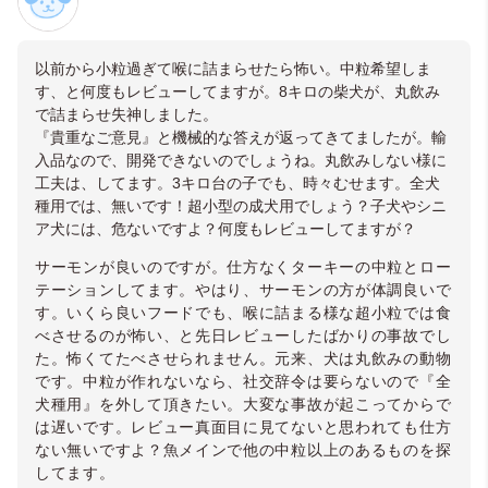
以前から小粒過ぎて喉に詰まらせたら怖い。中粒希望しま
す、と何度もレビューしてますが。8キロの柴犬が、丸飲み
で詰まらせ失神しました。
『貴重なご意見』と機械的な答えが返ってきてましたが。輸
入品なので、開発できないのでしょうね。丸飲みしない様に
工夫は、してます。3キロ台の子でも、時々むせます。全犬
種用では、無いです！超小型の成犬用でしょう？子犬やシニ
ア犬には、危ないですよ？何度もレビューしてますが？
サーモンが良いのですが。仕方なくターキーの中粒とロー
テーションしてます。やはり、サーモンの方が体調良いで
す。いくら良いフードでも、喉に詰まる様な超小粒では食
べさせるのが怖い、と先日レビューしたばかりの事故でし
た。怖くてたべさせられません。元来、犬は丸飲みの動物
です。中粒が作れないなら、社交辞令は要らないので『全
犬種用』を外して頂きたい。大変な事故が起こってからで
は遅いです。レビュー真面目に見てないと思われても仕方
ない無いですよ？魚メインで他の中粒以上のあるものを探
してます。