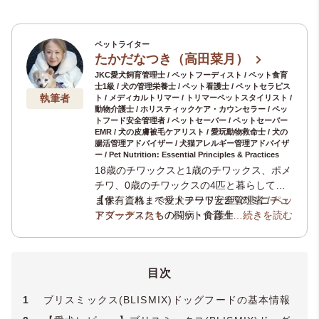
ペットライター
たかだなつき（高田菜月）
JKC愛犬飼育管理士 / ペットフーディスト / ペット食育
士1級 / 犬の管理栄養士 / ペット看護士 / ペットセラピス
執筆者
ト / メディカルトリマー / トリマーペットスタイリスト /
動物介護士 / ホリスティックケア・カウンセラー / ペッ
トフード安全管理者 / ペットセーバー / ペットセーバー
EMR / 犬の皮膚被毛ケアリスト / 愛玩動物救命士 / 犬の
腸活管理アドバイザー / 犬猫アレルギー管理アドバイザ
ー / Pet Nutrition: Essential Principles & Practices
18歳のチワックスと1歳のチワックス、ポメ
チワ、0歳のチワックスの4匹と暮らしてい
ます。これまで愛犬チワワと2匹のミニチュ
【保有資格：ペットフード安全管理者 /
ペッ
アダックスたちの闘病・介護生活の経験か
トフーディスト
/ ペット食育士1級 /
…続きを読む
犬の管
ら、犬の健康や介護について学びを深めペ
理栄養士
/
ペット看護士
/
ペットセラピスト
ットにまつわる様々な資格を取得。現在、
/ メディカルトリマー /
トリマーペットスタ
ペット専門ライティングチーム
イリスト
/
動物介護士
/
ホリスティックケ
「いぬのこ
目次
とば」
ア・カウンセラー
や老犬と暮らす飼い主様のためのオ
/
JKC愛犬飼育管理士
/ ペ
ンライン相談窓口
ットセーバー / ペットセーバーEMR / 犬の
「いぬのじかん」
を運営
1
ブリスミックス(BLISMIX)ドッグフードの基本情報
し、専門知識と実体験をもとにケアや食
皮膚被毛ケアリスト / 愛玩動物救命士 / 犬の