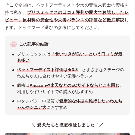
そこで今回は、ペットフーディストや犬の管理栄養士の資格を
持つ私が、
ブリスミックスの口コミ評判や愛犬でお試ししたレ
ビュー、原材料の安全性や栄養バランスの評価など徹底解説
し
ます。ドッグフード選びの参考にしてください。
この記事の結論
ブリスミックスは
「食いつきが良い」という口コミが最
も多い
ペットフーディスト
評価は★3.8
さまざまなステージの
わんちゃんに合わせやすい栄養バランス
価格は
Amazonや楽天などのECサイトならどこも同じ
。
利用しやすいサイトでの購入がおすすめ
中タンパク・中脂質で
健康的な体型を維持したいわんち
ゃんやシニア犬
におすすめ
＼ 愛犬たちと徹底検証しました！／