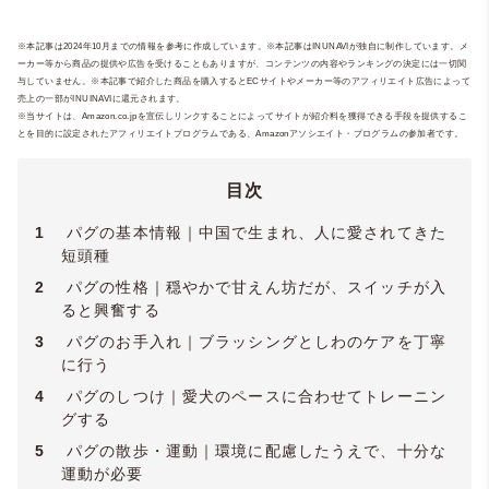
※本記事は2024年10月までの情報を参考に作成しています。※本記事はINUNAVIが独自に制作しています。メ
ーカー等から商品の提供や広告を受けることもありますが、コンテンツの内容やランキングの決定には一切関
与していません。※本記事で紹介した商品を購入するとECサイトやメーカー等のアフィリエイト広告によって
売上の一部がINUINAVIに還元されます。
※当サイトは、Amazon.co.jpを宣伝しリンクすることによってサイトが紹介料を獲得できる手段を提供するこ
とを目的に設定されたアフィリエイトプログラムである、Amazonアソシエイト・プログラムの参加者です。
目次
1
パグの基本情報｜中国で生まれ、人に愛されてきた
短頭種
2
パグの性格｜穏やかで甘えん坊だが、スイッチが入
ると興奮する
3
パグのお手入れ｜ブラッシングとしわのケアを丁寧
に行う
4
パグのしつけ｜愛犬のペースに合わせてトレーニン
グする
5
パグの散歩・運動｜環境に配慮したうえで、十分な
運動が必要