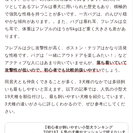
ツとしてあるフレブルは番犬に用いられた歴史もあり、積極的
で強気な性格を持つことが多いです。一方パグは、のんびり穏
やかな傾向があります。。また、パグは垂れ耳、フレブルは立
ち耳で、体重はフレブルのほうが5kgほど重く大きさも差があ
ります。
フレブルは少し攻撃性が高く、ボストン・テリアはかなり活発
な性格です。パグは「一緒にアウトドアを楽しみたい！」など
アクティブな人にはあまり向いていませんが、
落ち着いていて
攻撃性が低いので、初心者でも比較的扱いやすい
でしょう。
同居犬とも仲良くできることが多く、3犬種のなかでは多頭飼
いも最もしやすいと言えます。以下の記事では、人気の小型犬
19犬種を順位付けし、最も飼いやすい犬種を紹介しています。
3犬種の違いがさらに詳しくわかるので、ぜひ参考にしてくだ
さい。
【初心者が飼いやすい小型犬ランキング
TOP19】人気の犬種やマンションで吠えない犬