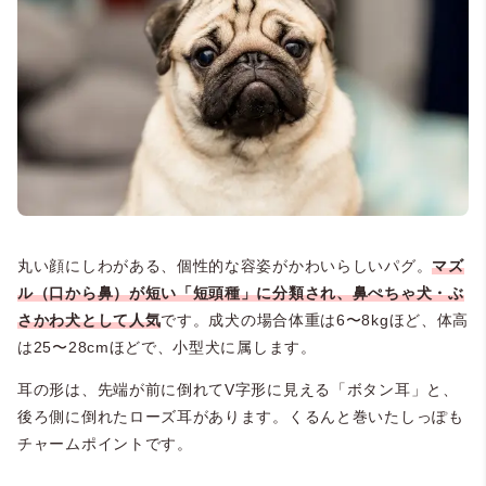
丸い顔にしわがある、個性的な容姿がかわいらしいパグ。
マズ
ル（口から鼻）が短い「短頭種」に分類され、鼻ぺちゃ犬・ぶ
さかわ犬として人気
です。成犬の場合体重は6〜8kgほど、体高
は25〜28cmほどで、小型犬に属します。
耳の形は、先端が前に倒れてV字形に見える「ボタン耳」と、
後ろ側に倒れたローズ耳があります。くるんと巻いたしっぽも
チャームポイントです。