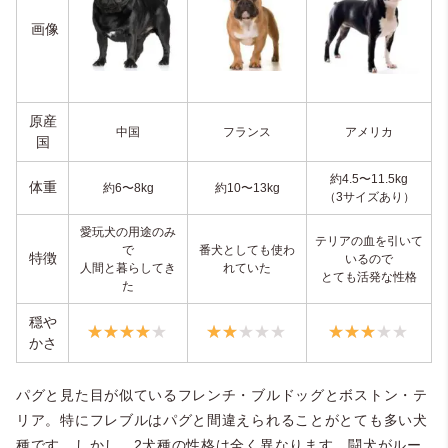
画像
原産
中国
フランス
アメリカ
国
約4.5〜11.5kg
体重
約6〜8kg
約10〜13kg
（3サイズあり）
愛玩犬の用途のみ
テリアの血を引いて
で
番犬としても使わ
特徴
いるので
人間と暮らしてき
れていた
とても活発な性格
た
穏や
かさ
パグと見た目が似ているフレンチ・ブルドッグとボストン・テ
リア。特にフレブルはパグと間違えられることがとても多い犬
種です。しかし、2犬種の性格は全く異なります。闘犬がルー