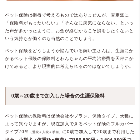
ペット保険は損得で考えるものではありませんが、否定派に
「保険料がもったいない」「そんなに病気にならない」といっ
た声が多かったように、お金が絡むからこそ損をしたくないと
いう気持ちが働くのも当然のことでしょう。
ペット保険をどうしようか悩んでいる飼い主さんは、生涯にか
かるペット保険の保険料とわんちゃんの平均治療費を天秤にか
けてみると、より現実的に考えられるのではないでしょうか。
0歳～20歳まで加入した場合の生涯保険料
ペット保険の保険料は保険会社やプラン、保険タイプ、犬種に
よって異なりますが、現在加入できるペット保険のフルカバー
タイプ70％
に0歳で加入して20歳まで利用した
（通院＋入院＋手術）
場合、
小型犬（体重8kg未満）で396,900円～2,504,880円
で