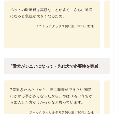
ペットの医療費は高額なことが多く、さらに通院
小
になると負担が大きくなるため。
で
ミニチュアダックス飼い主 / 30代 / 女性
「愛犬がシニアになって・先代犬で必要性を実感」
7歳過ぎたあたりから、急に腫瘍ができたり病院
ペ
にかかる事が多くなったから。やはり若いうちか
れ
ら加入した方がよかったなと思っています。
く
ジャックラッセルテリア飼い主 / 30代 / 女性