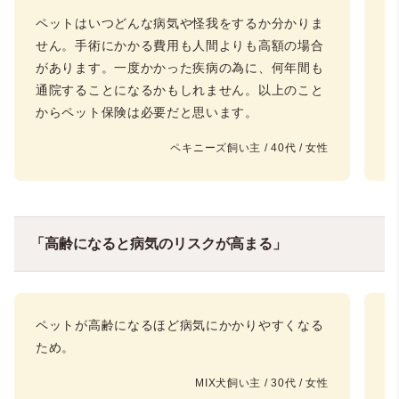
ペットはいつどんな病気や怪我をするか分かりま
人
せん。手術にかかる費用も人間よりも高額の場合
よ
があります。一度かかった疾病の為に、何年間も
役
通院することになるかもしれません。以上のこと
っ
からペット保険は必要だと思います。
力
ペキニーズ飼い主 / 40代 / 女性
「高齢になると病気のリスクが高まる」
ペットが高齢になるほど病気にかかりやすくなる
飼
ため。
様
る
MIX犬飼い主 / 30代 / 女性