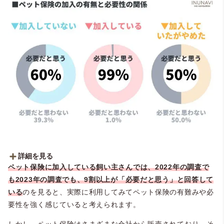
・必要だと思わない：23.2％（107人）
詳細を見る
ペット保険に加入している飼い主さんでは、2022年の調査で
【加入していない：224人】
も2023年の調査でも、9割以上が「必要だと思う」と回答して
・必要だと思う：60.7％（136人）
・必要だと思わない：39.3％（88人）
いる
のを見ると、実際に利用してみてペット保険の有難みや必
要性を強く感じていると考えられます。
【加入している：204人】
・必要だと思う：99.0％（202人）
しかし、ペット保険はさまざまな会社から販売されており、そ