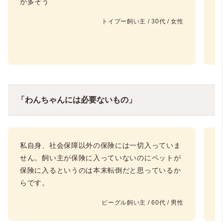
が多そう
トイプー飼い主 / 30代 / 女性
「わんちゃんには必要ないもの」
私自身、社会保障以外の保険には一切入っていま
完
せん。飼い主が保険に入っていないのにペットが
早
保険に入るというのは本末転倒だと思っているか
保
らです。
い
ビーグル飼い主 / 60代 / 男性