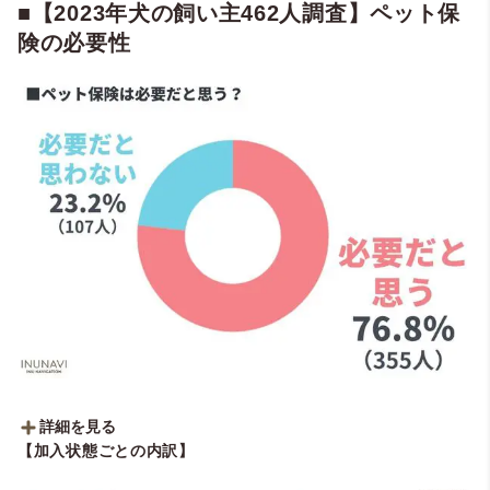
・必要だと思う：60.0%（111人）
■【2023年犬の飼い主462人調査】ペット保
・いらないと思う：40.0%（74人）
険の必要性
【加入している：86人】
・必要だと思う：94.2%（81人）
・いらないと思う：5.8%（5人）
【加入していたがやめた：29人】
・必要だと思う：51.7%（15人）
・いらないと思う：48.3%（14人）
詳細を見る
【加入状態ごとの内訳】
■ペット保険は必要だと思う？
・必要だと思う：76.8％（355人）