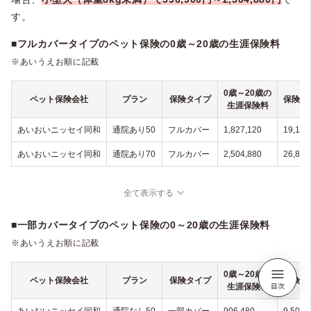
す。
■フルカバータイプのペット保険の0歳～20歳の生涯保険料
※あいうえお順に記載
0歳～20歳の
ペット保険会社
プラン
保険タイプ
保険料
生涯保険料
あいおいニッセイ同和
通院あり50
フルカバー
1,827,120
19,180
あいおいニッセイ同和
通院あり70
フルカバー
2,504,880
26,860
全て表示する
■一部カバータイプのペット保険の0～20歳の生涯保険料
※あいうえお順に記載
0歳～20歳の
ペット保険会社
プラン
保険タイプ
保険料
生涯保険料