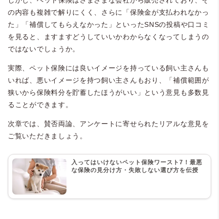
・必要だと思わない：1.0%（2人）
の内容も複雑で解りにくく、さらに「保険金が支払われなかっ
【加入していたがやめた：34人】
た」「補償してもらえなかった」といったSNSの投稿や口コミ
・必要だと思う：50.0％（17人）
を見ると、ますますどうしていいかわからなくなってしまうの
・必要だと思わない：50.0％（17人）
ではないでしょうか。
実際、ペット保険には良いイメージを持っている飼い主さんも
いれば、悪いイメージを持つ飼い主さんもおり、「補償範囲が
狭いから保険料分を貯蓄したほうがいい」という意見も多数見
ることができます。
次章では、賛否両論、アンケートに寄せられたリアルな意見を
ご覧いただきましょう。
入ってはいけないペット保険ワースト7！最悪
な保険の見分け方・失敗しない選び方を伝授