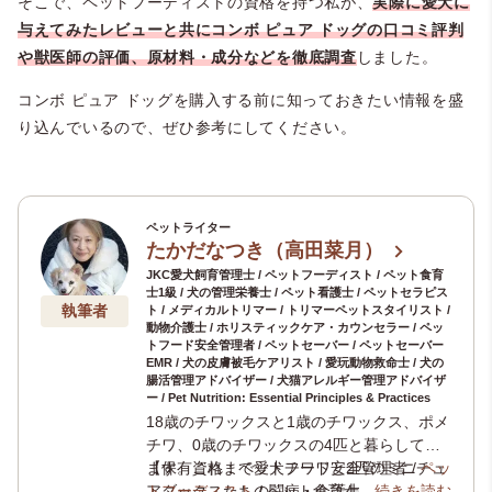
そこで、ペットフーディストの資格を持つ私が、
実際に愛犬に
与えてみたレビューと共に
コンボ ピュア ドッグの口コミ評判
や獣医師の評価、原材料・成分などを徹底調査
しました。
コンボ ピュア ドッグを購入する前に知っておきたい情報を盛
り込んでいるので、ぜひ参考にしてください。
ペットライター
たかだなつき（高田菜月）
JKC愛犬飼育管理士 / ペットフーディスト / ペット食育
士1級 / 犬の管理栄養士 / ペット看護士 / ペットセラピス
執筆者
ト / メディカルトリマー / トリマーペットスタイリスト /
動物介護士 / ホリスティックケア・カウンセラー / ペッ
トフード安全管理者 / ペットセーバー / ペットセーバー
EMR / 犬の皮膚被毛ケアリスト / 愛玩動物救命士 / 犬の
腸活管理アドバイザー / 犬猫アレルギー管理アドバイザ
ー / Pet Nutrition: Essential Principles & Practices
18歳のチワックスと1歳のチワックス、ポメ
チワ、0歳のチワックスの4匹と暮らしてい
ます。これまで愛犬チワワと2匹のミニチュ
【保有資格：ペットフード安全管理者 /
ペッ
アダックスたちの闘病・介護生活の経験か
トフーディスト
/ ペット食育士1級 /
…続きを読む
犬の管