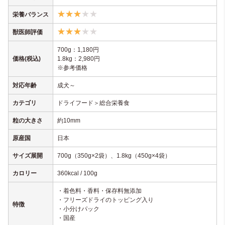
栄養バランス
獣医師評価
700g：1,180円
価格(税込)
1.8kg：2,980円
※参考価格
対応年齢
成犬～
カテゴリ
ドライフード＞総合栄養食
粒の大きさ
約10mm
原産国
日本
サイズ展開
700g（350g×2袋）、1.8kg（450g×4袋）
カロリー
360kcal / 100g
・着色料・香料・保存料無添加
・フリーズドライのトッピング入り
特徴
・小分けパック
・国産