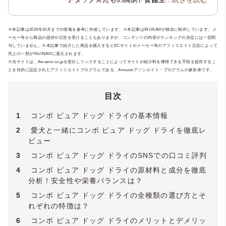
ら、犬の健康や介護について学びを深めペ
理栄養士
/
ペット看護士
/
ペットセラピスト
ットにまつわる様々な資格を取得。現在、
/ メディカルトリマー /
トリマーペットスタ
※本記事は2024年10月までの情報を参考に作成しています。※本記事はINUNAVIが独自に制作しています。メ
ペット専門ライティングチーム
イリスト
/
動物介護士
/
ホリスティックケ
「いぬのこ
ーカー等から商品の提供や広告を受けることもありますが、コンテンツの内容やランキングの決定には一切関
とば」
ア・カウンセラー
や老犬と暮らす飼い主様のためのオ
/
JKC愛犬飼育管理士
/ ペ
与していません。※本記事で紹介した商品を購入するとECサイトやメーカー等のアフィリエイト広告によって
ンライン相談窓口
ットセーバー / ペットセーバーEMR / 犬の
「いぬのじかん」
を運営
売上の一部がINUINAVIに還元されます。
し、専門知識と実体験をもとにケアや食
皮膚被毛ケアリスト / 愛玩動物救命士 / 犬の
※当サイトは、Amazon.co.jpを宣伝しリンクすることによってサイトが紹介料を獲得できる手段を提供するこ
とを目的に設定されたアフィリエイトプログラムである、Amazonアソシエイト・プログラムの参加者です。
事、介護支援を行っています。実店舗にお
腸活管理アドバイザー / 犬猫アレルギー管理
ける老犬のトータルケアサロン開業に向け
アドバイザー / Pet Nutrition: Essential
準備中。
Principles & Practices /
YMAA薬機法・医療
目次
法適法広告取扱個人認証規格
】
1
コンボ ピュア ドッグ ドライの基本情報
2
愛犬と一緒にコンボ ピュア ドッグ ドライを徹底レ
ビュー
3
コンボ ピュア ドッグ ドライのSNSでの口コミ評判
4
コンボ ピュア ドッグ ドライの原材料と成分を徹底
分析！安全性や栄養バランスは？
5
コンボ ピュア ドッグ ドライの全種類の選び方とそ
れぞれの特徴は？
6
コンボ ピュア ドッグ ドライのメリットとデメリッ