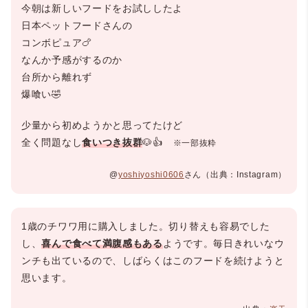
今朝は新しいフードをお試ししたよ
日本ペットフードさんの
コンボピュア🍗
なんか予感がするのか
台所から離れず
爆喰い🤣
少量から初めようかと思ってたけど
全く問題なし
食いつき抜群
🐶👍
※一部抜粋
@
yoshiyoshi0606
さん（出典：Instagram）
1歳のチワワ用に購入しました。切り替えも容易でした
し、
喜んで食べて満腹感もある
ようです。毎日きれいなウ
ンチも出ているので、しばらくはこのフードを続けようと
思います。