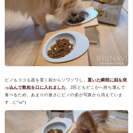
ピノもココも器を置く前からソワソワし、
置いた瞬間に顔を突
っ込んで数粒を口に入れました
。2匹ともどこかへ持ち運んで
食べるため、あまりの速さにピノの姿が写真から消えていま
す…(;^ω^)