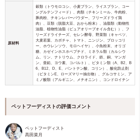
穀類（トウモロコシ、小麦ブラン、ライスブラン、コー
ングルテンフィード）、肉類（チキンミール、牛肉粉、
豚肉粉、チキンレバーパウダー、フリーズドライ鶏
肉）、豆類（脱脂大豆、おから粉末）、油脂類（動物性
油脂、植物性油脂（ピュアオリーブオイル含む））、フ
リーズドライチーズ、セレン酵母、野菜類（キャベツ、
大麦若葉、カボチャ、トマト、ニンジン、ブロッコリ
原材料
ー、ホウレンソウ、モロヘイヤ）、小魚粉末、オリゴ
糖、カゼインホスホペプチド、ミネラル類（カルシウ
ム、リン、ナトリウム、クロライド、鉄、銅、マンガ
ン、亜鉛、ヨウ素、コバルト）、ビタミン類（A、B2、B
6、B12、D、E、パントテン酸、コリン）、酸化防止剤
（ビタミンE、ローズマリー抽出物）、グルコサミン、ア
ミノ酸類（アルギニン、メチオニン）、コンドロイチン
ペットフーディストの評価コメント
ペットフーディスト
髙田菜月