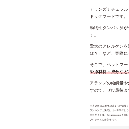
アランズナチュラル
ドッグフードです。
動物性タンパク源が
す。
愛犬のアレルゲンを
は？」など、実際に
そこで、ペットフー
や原材料・成分など
アランズの給餌量や
すので、ぜひ最後ま
※本記事は2024年10月までの情
ランキングの決定には一切関与してい
※当サイトは、Amazon.co.
プログラムの参加者です。