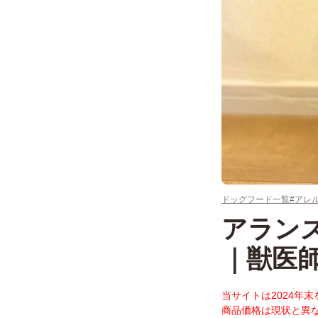
ドッグフード一覧
#アレ
アラン
｜獣医
当サイトは2024年
商品価格は現状と異