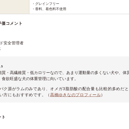
・グレインフリー
・香料、着色料不使用
評価コメント
ド安全管理者
那
.5
脂質・高繊維質・低カロリーなので、あまり運動量の多くない犬や、体
、食欲旺盛な犬の体重管理に向いています。
パク源がラムのみであり、オメガ3脂肪酸の配合量も比較的多めだ
い方にもおすすめです。（
高橋ゆきなのプロフィール
）
ント