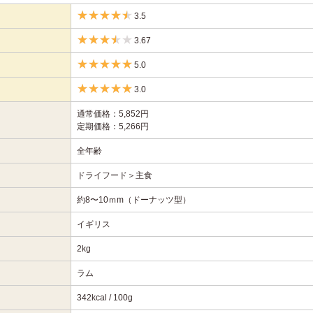
3.5
3.67
5.0
3.0
通常価格：5,852円
定期価格：5,266円
全年齢
ドライフード＞主食
約8〜10ｍm（ドーナッツ型）
イギリス
2kg
ラム
342kcal / 100g