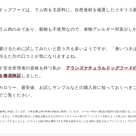
ドッグフードは、ラム肉を主原料に、自然食材を厳選したイギリス
ラム肉のみであり、穀物も不使用なので、食物アレルギー対策がし
避けるために試してみたいと思う方も多いようですが、「食いつき
与えた方の口コミが気になりますよね。
ド安全管理者の資格を持つ私が、
アランズナチュラルドッグフードの
を徹底検証
しました。
カロリー、最安値、お試しサンプルなどの購入前に知っておくべき
でご覧ください。
報を参考に作成しています。※本記事はINUNAVIが独自に制作しています。メーカー等から商品の提供や広告を受けるこ
ません。※本記事で紹介した商品を購入するとECサイトやメーカー等のアフィリエイト広告によって売上の一部がINUI
jpを宣伝しリンクすることによってサイトが紹介料を獲得できる手段を提供することを目的に設定されたアフィリエイトプログラ