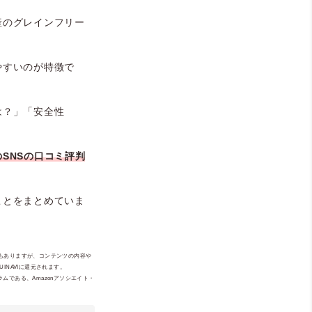
産のグレインフリー
やすいのが特徴で
は？」「安全性
SNSの口コミ評判
ことをまとめていま
ともありますが、コンテンツの内容や
NAVIに還元されます。
ムである、Amazonアソシエイト・