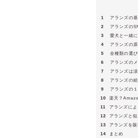
1
アランズの基
2
アランズのS
3
愛犬と一緒に
4
アランズの原
5
全種類の選び
6
アランズのメ
7
アランズは涙
8
アランズの給
9
アランズの１
10
楽天？Ama
11
アランズによ
12
アランズと似
13
アランズを販
14
まとめ