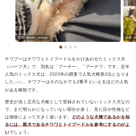
@boku_komugi
＠
チワプーはチワワとトイプードルをかけあわせたミックス犬
（ハーフ犬）で、別名は「プーチー」「プーチワ」です。近年
人気のミックス犬は、2023年の調査で人気犬種第2位となりま
した
。チワプーはそのなかでも2番手といえるほどの人気
（※1）
がある種類です。
歴史が浅く正式な犬種として登録されていないミックス犬なの
で、まだ明らかになっていない部分が多く、見た目や性格など
は個体によって大きく違います。
どのような犬種であるかを知
るには、親犬であるチワワとトイプードルを参考にするのがよ
い
でしょう。