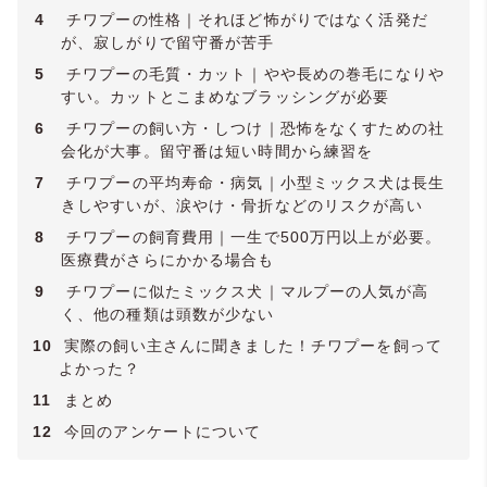
4
チワプーの性格｜それほど怖がりではなく活発だ
が、寂しがりで留守番が苦手
5
チワプーの毛質・カット｜やや長めの巻毛になりや
すい。カットとこまめなブラッシングが必要
6
チワプーの飼い方・しつけ｜恐怖をなくすための社
会化が大事。留守番は短い時間から練習を
7
チワプーの平均寿命・病気｜小型ミックス犬は長生
きしやすいが、涙やけ・骨折などのリスクが高い
8
チワプーの飼育費用｜一生で500万円以上が必要。
医療費がさらにかかる場合も
9
チワプーに似たミックス犬｜マルプーの人気が高
く、他の種類は頭数が少ない
10
実際の飼い主さんに聞きました！チワプーを飼って
よかった？
11
まとめ
12
今回のアンケートについて