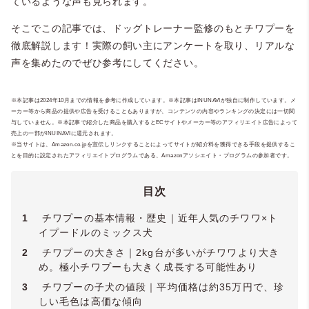
ているような声も見られます。
そこでこの記事では、ドッグトレーナー監修のもとチワプーを
徹底解説します！実際の飼い主にアンケートを取り、リアルな
声を集めたのでぜひ参考にしてください。
※本記事は2024年10月までの情報を参考に作成しています。※本記事はINUNAVIが独自に制作しています。メ
ーカー等から商品の提供や広告を受けることもありますが、コンテンツの内容やランキングの決定には一切関
与していません。※本記事で紹介した商品を購入するとECサイトやメーカー等のアフィリエイト広告によって
売上の一部がINUINAVIに還元されます。
※当サイトは、Amazon.co.jpを宣伝しリンクすることによってサイトが紹介料を獲得できる手段を提供するこ
とを目的に設定されたアフィリエイトプログラムである、Amazonアソシエイト・プログラムの参加者です。
目次
1
チワプーの基本情報・歴史｜近年人気のチワワ×ト
イプードルのミックス犬
2
チワプーの大きさ｜2kg台が多いがチワワより大き
め。極小チワプーも大きく成長する可能性あり
3
チワプーの子犬の値段｜平均価格は約35万円で、珍
しい毛色は高価な傾向