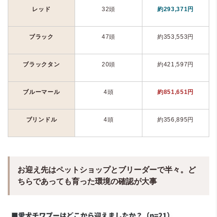
レッド
32
頭
約
293,371
円
ブラック
47
頭
約
353,553
円
ブラックタン
20
頭
約
421,597
円
ブルーマール
4
頭
約
851,651
円
ブリンドル
4
頭
約
356,895
円
お迎え先はペットショップとブリーダーで半々。ど
ちらであっても育った環境の確認が大事