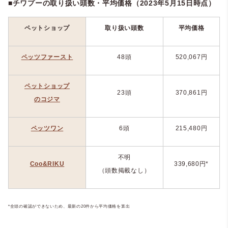
■チワプーの取り扱い頭数・平均価格（2023年5月15日時点）
ペットショップ
取り扱い頭数
平均価格
ペッツファースト
48頭
520,067
円
ペットショップ
23頭
370,861
円
のコジマ
ペッツワン
6頭
215,480
円
不明
Coo&RIKU
339,680
円*
（頭数掲載なし）
*全頭の確認ができないため、最新の20件から平均価格を算出