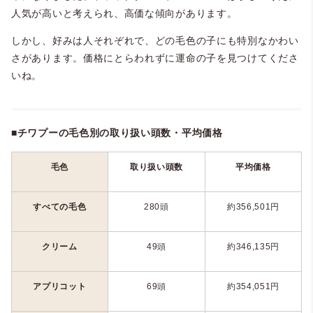
人気が高いと考えられ、高価な傾向があります。
しかし、好みは人それぞれで、どの毛色の子にも特別なかわい
さがあります。価格にとらわれずに運命の子を見つけてくださ
いね。
■チワプーの毛色別の取り扱い頭数・平均価格
毛色
取り扱い頭数
平均価格
すべての毛色
280
頭
約
356,501
円
クリーム
49
頭
約
346,135
円
アプリコット
69
頭
約
354,051
円