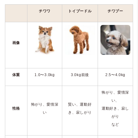
チワワ
トイプードル
チワプー
画像
体重
1.0
〜
3.0kg
3.0kg
前後
2.5
〜
4.0kg
怖がり、愛情深
い、
怖がり、愛情深
賢い、運動好
性格
運動好き、寂し
い
き、寂しがり
がり
など