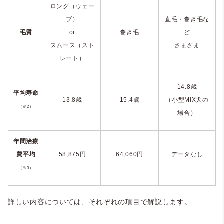
ロング（ウェー
ブ）
直毛・巻き毛な
毛質
or
巻き毛
ど
スムース（スト
さまざま
レート）
14.8
歳
平均寿命
13.8
歳
15.4
歳
（小型
MIX
犬の
（※2）
場合）
年間治療
費平均
58,875
円
64,060
円
データなし
（※3）
詳しい内容については、それぞれの項目で解説します。