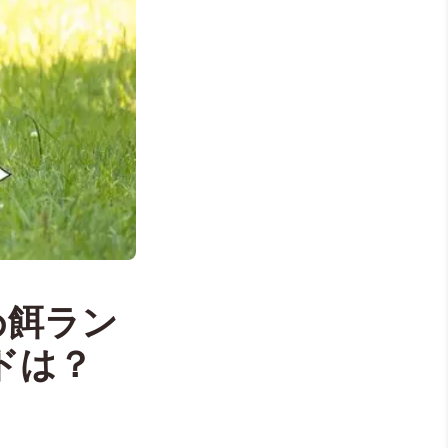
め餌ラン
ドは？