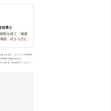
上級指導士
病院を経て「健康
物病院、
…続きを読む
ローズロ
ための食育セミナ
会
・
獣医麻酔外
ともありますが、コンテンツの内容や
NAVIに還元されます。
ムである、Amazonアソシエイト・