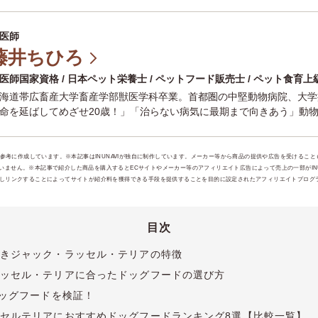
医師
藤井ちひろ
医師国家資格 / 日本ペット栄養士 / ペットフード販売士 / ペット食育
海道帯広畜産大学畜産学部獣医学科卒業。首都圏の中堅動物病院、大学
命を延ばしてめざせ20歳！」「治らない病気に最期まで向きあう」動
ズアニマルクリニック
院長。 ペットの食と栄養のお悩みに一生応える
やシニアペットセミナーを定期的に開催中。（所属学会：
ペット食育協
学会
・
獣医神経病学会
など）
報を参考に作成しています。※本記事はINUNAVIが独自に制作しています。メーカー等から商品の提供や広告を受けるこ
ません。※本記事で紹介した商品を購入するとECサイトやメーカー等のアフィリエイト広告によって売上の一部がINUI
jpを宣伝しリンクすることによってサイトが紹介料を獲得できる手段を提供することを目的に設定されたアフィリエイトプログラ
目次
きジャック・ラッセル・テリアの特徴
ッセル・テリアに合ったドッグフードの選び方
ドッグフードを検証！
セルテリアにおすすめドッグフードランキング8選【比較一覧】