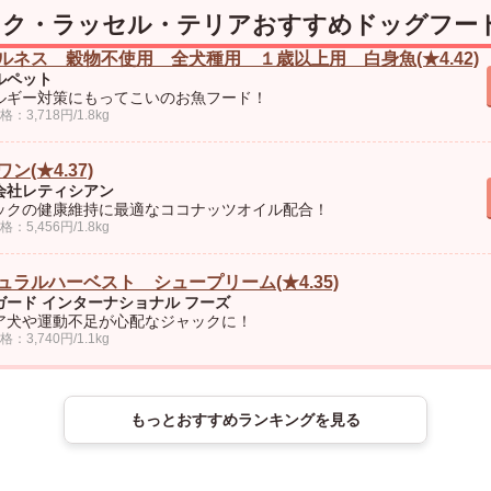
ク・ラッセル・テリアおすすめドッグフード
ルネス 穀物不使用 全犬種用 １歳以上用 白身魚(★4.42)
ルペット
ルギー対策にもってこいのお魚フード！
：3,718円/1.8kg
ン(★4.37)
会社レティシアン
ックの健康維持に最適なココナッツオイル配合！
：5,456円/1.8kg
ュラルハーベスト シュープリーム(★4.35)
ガード インターナショナル フーズ
ア犬や運動不足が心配なジャックに！
：3,740円/1.1kg
もっとおすすめランキングを見る