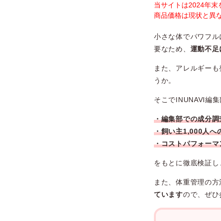
当サイトは2024年
商品価格は現状と異
小さな体でパワフル
要なため、
運動不足
また、アレルギーも
うか。
そこでINUNAVI
・編集部での成分調
・飼い主1,000人
・コストパフォーマ
をもとに
徹底検証し
また、体重管理の方
ています
ので、ぜひ