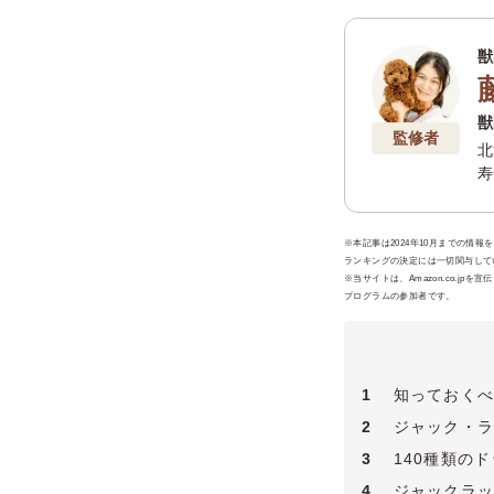
獣
獣
監修者
北
寿
ー
ー
科
※本記事は2024年10月までの情
ランキングの決定には一切関与してい
※当サイトは、Amazon.co.
プログラムの参加者です。
1
知っておくべ
2
ジャック・ラ
3
140種類の
4
ジャックラッ