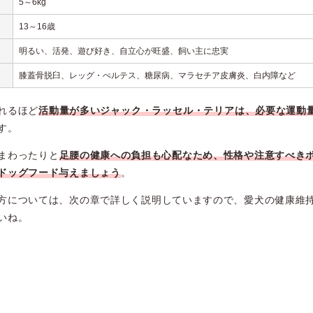
5～6kg
13～16歳
明るい、活発、遊び好き、自立心が旺盛、飼い主に忠実
膝蓋骨脱臼、レッグ・ぺルテス、糖尿病、マラセチア皮膚炎、白内障など
れるほど
活動量が多い
ジャック・ラッセル・テリアは
、必要な運動
す。
まわったりと
足腰の健康への負担も心配なため、
性格や注意すべき
ドッグフード与えましょう
。
方については、次の章で詳しく説明していますので、愛犬の健康維
いね。