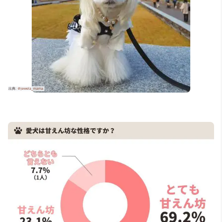
＠hina.mill