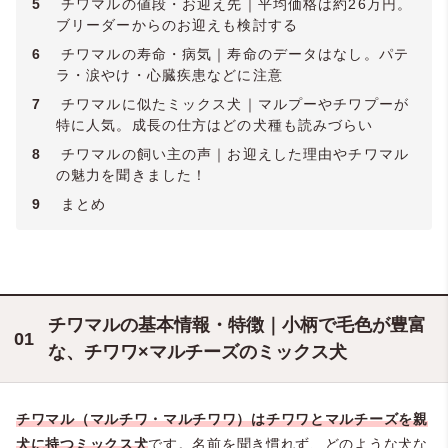
5
チワマルの値段・お迎え先｜平均価格は約26万円。
ブリーダーからのお迎えも検討する
6
チワマルの寿命・病気｜寿命のデータはなし。パテ
ラ・涙やけ・心臓疾患などに注意
7
チワマルに似たミックス犬｜マルプーやチワプーが
特に人気。成長の仕方はどの犬種も読みづらい
8
チワマルの飼い主の声｜お迎えした理由やチワマル
の魅力を聞きました！
9
まとめ
チワマルの基本情報・特徴｜小柄で毛色が豊富
な、チワワ×マルチーズのミックス犬
チワマル（マルチワ・マルチワワ）はチワワとマルチーズを親
犬に持つミックス犬
です。名前を聞き慣れず、どのような犬な