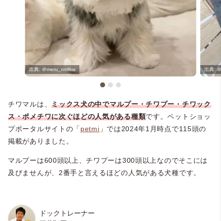
＠meru_nmfkw
＠
チワマルは、
ミックス犬の中でマルプー・チワプー・チワック
ス・ポメチワに次ぐほどの人気がある種類
です。ペットショッ
プポータルサイトの「
petmi
」では2024年1月時点で115頭の
掲載がありました。
マルプーは600頭以上、チワプーは300頭以上なのでそこには
及びませんが、2番手と言えるほどの人気がある犬種です。
ドックトレーナー