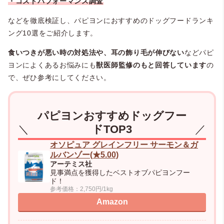
・コストパフォーマンス調査
などを徹底検証し、パピヨンにおすすめのドッグフードランキ
ング10選をご紹介します。
食いつきが悪い時の対処法や、耳の飾り毛が伸びない
などパピ
ヨンによくあるお悩みにも
獣医師監修のもと回答しています
の
で、ぜひ参考にしてください。
パピヨンおすすめドッグフー
ドTOP3
オソピュア グレインフリー サーモン＆ガ
ルバンゾー(★5.00)
アーテミス社
見事満点を獲得したベストオブパピヨンフー
ド！
参考価格：2,750円/1kg
Amazon