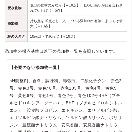
低GIの食材のみなら【＋10点】、低GIと高GIが組み合わさ
炭水化物
れていれば【＋5点】
持ち点を10点とし、入っている添加物の有無によっては最
添加物
大【－10点】
粒の大きさ
10㎜以下であれば【＋10点】
添加物の採点基準は以下の添加物一覧を参照しています。
【必要のない添加物一覧】
pH調整剤、香料、調味料、膨張剤、二酸化チタン、赤色2
号、赤色3号、赤色40号、赤色105号、黄色4号、黄色5
号、黄色6号、青色1号、青色2号、青色102号BHA（ブチ
ルヒドロキシアニソール）、BHT（ブチルヒドロキシトル
エン）、没食酸プロピル、エトキシン、エリソルビン酸、
エリソルビン酸ナトリウム、ソルビン酸カリウム、ポリリ
ジン、亜硫酸ナトリウム、安息香酸、安息香酸ナトリウ