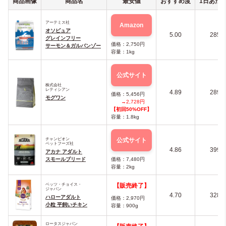
商品画像
商品名
最安値
おすすめ度
1日あたり
アーテミス社
Amazon
オソピュア
5.00
285
グレインフリー
価格：2,750円
サーモン＆ガルバンゾー
容量：1kg
公式サイト
株式会社
レティシアン
4.89
289
価格：5,456円
モグワン
→2,728円
【初回50%OFF】
容量：1.8kg
公式サイト
チャンピオン
ペットフーズ社
4.86
399
アカナ アダルト
スモールブリード
価格：7,480円
容量：2kg
ベッツ・チョイス・
【販売終了】
ジャパン
4.70
328
ハローアダルト
価格：2,970円
小粒 平飼いチキン
容量：900g
ロータスジャパン