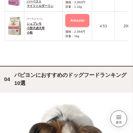
ハーベスト
価格：3,960円
マイリトルダーリン
容量：1.1kg
マースジャパン
Amazon
シュプレモ
4.53
208
小型犬成犬用
価格：2,084円
小粒
容量：1kg
パピヨンにおすすめのドッグフードランキング
10選