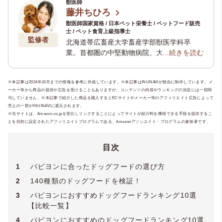
獣医師
藤井ちひろ
獣医師国家資格 / 日本ペット栄養士 / ペットフード販売
士 / ペット食育上級指導士
監修者
北海道帯広畜産大学畜産学部獣医学科卒
業。首都圏の中堅動物病院、大学病院を経
…続きを読む
て「健康寿命を延ばしてめざせ20歳！」
「治らない病気に最期まで向きあう」動物
※本記事は2024年10月までの情報を参考に作成しています。※本記事はINUNAVIが独自に制作しています。メ
病院、
ローズローズアニマルクリニック
院
ーカー等から商品の提供や広告を受けることもありますが、コンテンツの内容やランキングの決定には一切関
長。 ペットの食と栄養のお悩みに一生応え
与していません。※本記事で紹介した商品を購入するとECサイトやメーカー等のアフィリエイト広告によって
るための食育セミナーやシニアペットセミ
売上の一部がINUINAVIに還元されます。
ナーを定期的に開催中。（所属学会：
ペッ
※当サイトは、Amazon.co.jpを宣伝しリンクすることによってサイトが紹介料を獲得できる手段を提供するこ
とを目的に設定されたアフィリエイトプログラムである、Amazonアソシエイト・プログラムの参加者です。
ト食育協会
・
獣医麻酔外科学会
・
獣医神経
病学会
など）
目次
1
パピヨンに合ったドッグフードの選び方
2
140種類のドッグフードを検証！
3
パピヨンにおすすめドッグフードランキング10選
【比較一覧】
4
パピヨンにおすすめのドッグフードランキング10選