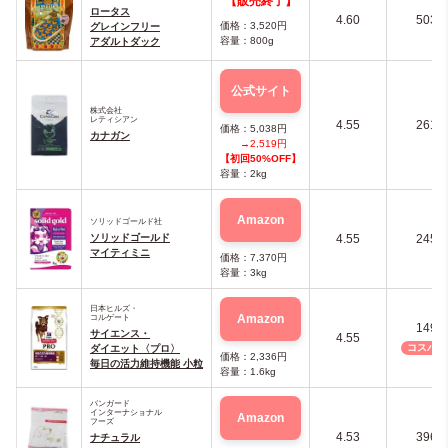
【販売終了】
ロータス
4.60
503
価格：3,520円
グレインフリー
容量：800g
アダルトダック
公式サイト
株式会社
レティシアン
4.55
261
価格：5,038円
カナガン
→2,519円
【初回50%OFF】
容量：2kg
Amazon
ソリッドゴールド社
ソリッドゴールド
4.55
245
マイティミニ
価格：7,370円
容量：3kg
日本ヒルズ・
Amazon
コルゲート
149
サイエンス・
4.55
コスパNo
ダイエット〈プロ〉
価格：2,336円
毎日の活力維持機能 小粒
容量：1.6kg
バンガード
インターナショナル
Amazon
フーズ
4.53
396
ナチュラル