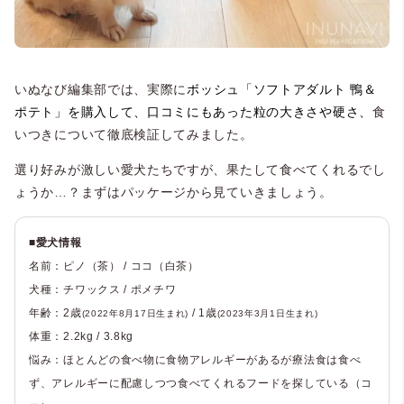
いぬなび編集部では、実際に
ボッシュ「ソフトアダルト 鴨＆
ポテト」を購入して、口コミにもあった粒の大きさや硬さ、
食
いつきについて徹底検証してみました。
選り好みが激しい愛犬たちですが、果たして食べてくれるでし
ょうか…？まずはパッケージから見ていきましょう。
■愛犬情報
名前：ピノ（茶） / ココ（白茶）
犬種：チワックス / ポメチワ
年齢：2歳
/ 1歳
(2022年8月17日生まれ)
(2023年3月1日生まれ)
体重：2.2kg / 3.8kg
悩み：ほとんどの食べ物に食物アレルギーがあるが療法食は食べ
ず、アレルギーに配慮しつつ食べてくれるフードを探している（コ