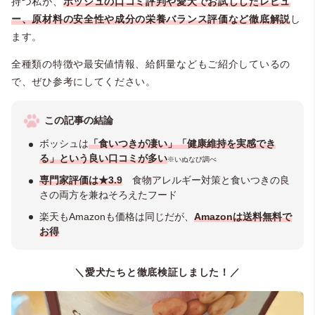
持つ私が、
ボッシュの口コミ評判や愛犬でお試ししたレビュ
ー、原材料の安全性や成分の栄養バランス評価など徹底解説
し
ます。
全種類の特徴や最安値情報、給餌量などもご紹介しているの
で、ぜひ参考にしてください。
この記事の結論
ボッシュは
「食いつきが凄い」「健康維持を実感でき
る」という良い口コミが多い
※いぬなび調べ
専門家評価は★3.9
食物アレルギー対策と食いつきの良
さの両方を兼ねそろえたフード
楽天もAmazonも価格は同じだが、
Amazonは送料無料で
お得
＼愛犬たちと徹底検証しました！／