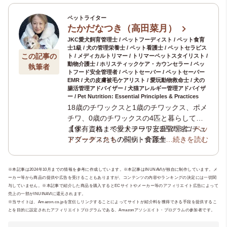
ペットライター
たかだなつき（高田菜月）
JKC愛犬飼育管理士 / ペットフーディスト / ペット食育
士1級 / 犬の管理栄養士 / ペット看護士 / ペットセラピス
この記事の
ト / メディカルトリマー / トリマーペットスタイリスト /
動物介護士 / ホリスティックケア・カウンセラー / ペッ
執筆者
トフード安全管理者 / ペットセーバー / ペットセーバー
EMR / 犬の皮膚被毛ケアリスト / 愛玩動物救命士 / 犬の
腸活管理アドバイザー / 犬猫アレルギー管理アドバイザ
ー / Pet Nutrition: Essential Principles & Practices
18歳のチワックスと1歳のチワックス、ポメ
チワ、0歳のチワックスの4匹と暮らしてい
ます。これまで愛犬チワワと2匹のミニチュ
【保有資格：ペットフード安全管理者 /
ペッ
アダックスたちの闘病・介護生活の経験か
トフーディスト
/ ペット食育士1級 /
…続きを読む
犬の管
ら、犬の健康や介護について学びを深めペ
理栄養士
/
ペット看護士
/
ペットセラピスト
ットにまつわる様々な資格を取得。現在、
/ メディカルトリマー /
トリマーペットスタ
※本記事は2024年10月までの情報を参考に作成しています。※本記事はINUNAVIが独自に制作しています。メ
ペット専門ライティングチーム
イリスト
/
動物介護士
/
ホリスティックケ
「いぬのこ
ーカー等から商品の提供や広告を受けることもありますが、コンテンツの内容やランキングの決定には一切関
とば」
ア・カウンセラー
や老犬と暮らす飼い主様のためのオ
/
JKC愛犬飼育管理士
/ ペ
与していません。※本記事で紹介した商品を購入するとECサイトやメーカー等のアフィリエイト広告によって
ンライン相談窓口
ットセーバー / ペットセーバーEMR / 犬の
「いぬのじかん」
を運営
売上の一部がINUINAVIに還元されます。
し、専門知識と実体験をもとにケアや食
皮膚被毛ケアリスト / 愛玩動物救命士 / 犬の
※当サイトは、Amazon.co.jpを宣伝しリンクすることによってサイトが紹介料を獲得できる手段を提供するこ
とを目的に設定されたアフィリエイトプログラムである、Amazonアソシエイト・プログラムの参加者です。
事、介護支援を行っています。実店舗にお
腸活管理アドバイザー / 犬猫アレルギー管理
ける老犬のトータルケアサロン開業に向け
アドバイザー / Pet Nutrition: Essential