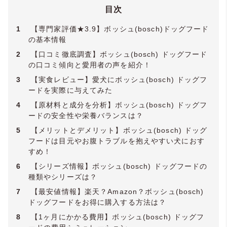
準備中。
Principles & Practices /
YMAA薬機法・医療
目次
法適法広告取扱個人認証規格
】
1
【専門家評価★3.9】ボッシュ(bosch)ドッグフード
の基本情報
2
【口コミ徹底調査】ボッシュ(bosch) ドッグフード
の口コミ傾向と愛用者の声を紹介！
3
【実食レビュー】愛犬にボッシュ(bosch) ドッグフ
ードを実際に与えてみた
4
【原材料と成分を分析】ボッシュ(bosch) ドッグフ
ードの安全性や栄養バランスは？
5
【メリットとデメリット】ボッシュ(bosch) ドッグ
フードは目元やお腹トラブルを抱えやすい犬におす
すめ！
6
【シリーズ情報】ボッシュ(bosch) ドッグフードの
種類やシリーズは？
7
【最安値情報】楽天？Amazon？ボッシュ(bosch)
ドッグフードをお得に購入する方法は？
8
【1ヶ月にかかる費用】ボッシュ(bosch) ドッグフ