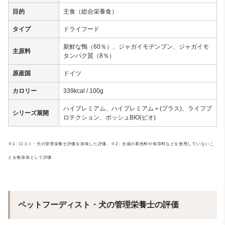
目的
主食（総合栄養食）
タイプ
ドライフード
新鮮な鴨（60％）、ジャガイモデンプン、ジャガイモ
主原料
タンパク質（8％）
原産国
ドイツ
カロリー
339kcal / 100g
ハイプレミアム、ハイプレミアム＋(プラス)、ライフプ
シリーズ展開
ロテクション、ボッシュBIO(ビオ)
※1：口コミ・犬の管理栄養士評価を加味した評価、
※2：合成の着色料や保存料などを使用していないこ
とを無添加として評価
ペットフーディスト・犬の管理栄養士の評価