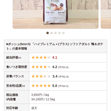
■ボッシュ(bosch) 「ハイプレミアム＋(プラス) ソフトアダルト 鴨＆ポテ
ト」の基本情報
4.1
総合評価
※1
4
.2
食いつき期待度
(
平均3.8)
3.4
栄養バランス
(平均2.8)
5.0
安全性/品質
(平均4.5)
※2
税込価格
3,850円 / 1kg
/内容量
34,100円 / 12.5kg
対応年齢
成犬