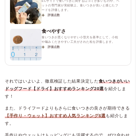
ECサイトで食いつきに関する口コミが多いものや、ペ
ットの専門家が実経験上、食いつきが良いと感じたフ
ードを評価します。
評価点数
食べやすさ
食いつきが悪くなりやすい小型犬を基準として、小粒
や噛みくだきやすい工夫がされた粒を評価します。
評価点数
それではいよいよ、徹底検証した結果決定した
食いつきがいい
ドッグフード【ドライ】おすすめランキング20選
を紹介しま
す！
また、ドライフードよりもさらに食いつきの良さが期待できる
【手作り・ウェット】おすすめ人気ランキング6選
も紹介しま
す。
手作りやウェットはトッピングにも活躍するので、ぜひ合わせ