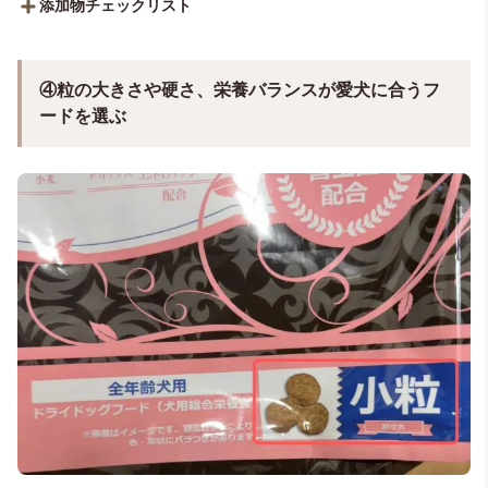
添加物チェックリスト
④粒の大きさや硬さ、栄養バランスが愛犬に合うフ
ードを選ぶ
犬の健康に
犬の健康に
必要な添加物
不要な添加物
栄養添加物
（グルコサミンなど）
着色料・発色剤
…食品では補いきれない栄養素
（赤色102号など）
を付加する。加熱製造で失活し
…美味しそうに見せること
たビタミンやミネラルなどを補
で飼い主さんの興味をひく
う
酸化防止剤・保存料
（ローズマリーなど）
甘味料
…フードの品質を維持する。
半
（スクロースなど）
生タイプでは湿潤調整剤なども
…嗜好性が高まるため原材
配合される
料の品質があまり良くない
…天然由来と化学合成成分があ
場合に使用されることがあ
り、後者のほうが強力な作用が
る