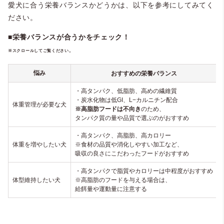
愛犬に合う栄養バランスかどうかは、以下を参考にしてみてく
ださい。
■栄養バランスが合うかをチェック！
※スクロールしてご覧ください。
悩み
おすすめの栄養バランス
・高タンパク、低脂肪、高めの繊維質
・炭水化物は低GI、L−カルニチン配合
体重管理が必要な犬
※高脂肪フードは不向き
のため、
タンパク質の量や品質で選ぶのがおすすめ
・高タンパク、高脂肪、高カロリー
体重を増やしたい犬
※食材の品質や消化しやすい加工など、
吸収の良さにこだわったフードがおすすめ
・高タンパクで脂質やカロリーは中程度がおすすめ
体型維持したい犬
※高脂肪のフードを与える場合は、
給餌量や運動量に注意する