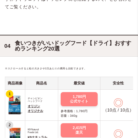
てご覧ください。
食いつきがいいドッグフード【ドライ】おすす
めランキング20選
※スクロールすると粒の大きさや1日あたりの費用も比較できます。
商品画像
商品名
最安値
安全性
1
1,780円
チャンピオン
◎
公式サイト
ペットフード
オリジン
（10点 / 10点）
オリジナル
参考価格：1,780円
容量：340g
2
2,415円
K9 Natural
◎
楽天
Foods Ltd.
K9ナチュラル