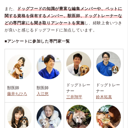
また、
ドッグフードの知識が豊富な編集メンバーや、ペットに
関する資格を保有するメンバー、獣医師、ドッグトレーナーな
どの専門家にも聞き取りアンケートを実施
し、経験上食いつき
が良いと感じるドッグフードに加点しています。
■アンケートに参加した専門家一覧
ドッグトレー
ドッグトレー
獣医師
獣医師
ナー
ナー
藤井ちひろ
入江悠
三井翔平
鈴木拓真