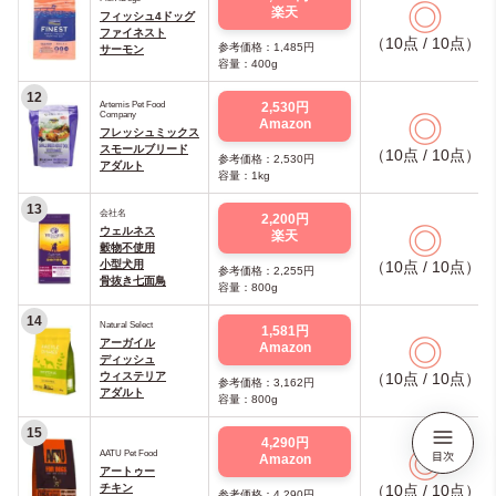
◎
楽天
フィッシュ4ドッグ
ファイネスト
（10点 / 10点）
参考価格：1,485円
サーモン
容量：400g
12
Artemis Pet Food
2,530円
Company
◎
Amazon
フレッシュミックス
スモールブリード
（10点 / 10点）
参考価格：2,530円
アダルト
容量：1kg
13
会社名
2,200円
◎
ウェルネス
楽天
穀物不使用
小型犬用
（10点 / 10点）
参考価格：2,255円
骨抜き七面鳥
容量：800g
14
Natural Select
1,581円
◎
アーガイル
Amazon
ディッシュ
ウィステリア
（10点 / 10点）
参考価格：3,162円
アダルト
容量：800g
15
4,290円
◎
AATU Pet Food
Amazon
アートゥー
チキン
（10点 / 10点）
参考価格：4,290円