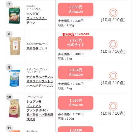
7
株式会社
2,838円
ライトハウス
◎
Amazon
ソルビダ
グレインフリー
（10点 / 10点）
参考価格：2,838円
チキン
容量：900g
8
初回限定！14%OFF
2,970円
◎
株式会社利他フーズ
公式サイト
馬肉自然づくり
（10点 / 10点）
参考価格：3,480円
容量：1kg
9
ナチュラルバランス
2,134円
ペットフード
◎
Amazon
ナチュラルバランス
オリジナルウルトラ
（10点 / 10点）
参考価格：2,134円
ホールボディヘルス
容量：1kg
10
マースジャパン
1,596円
シュプレモ
◎
Amazon
プレミアム
ブレンド チキン
（10点 / 10点）
参考価格：1,732円
超小型犬～小型犬用
容量：500g
成犬用
11
1,465円
Fish4Dogs