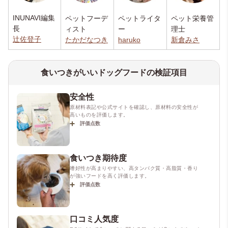
INUNAVI編集
ペットフーデ
ペットライタ
ペット栄養管
長
ィスト
ー
理士
辻佐登子
たかだなつき
haruko
新倉みさ
食いつきがいいドッグフードの検証項目
安全性
原材料表記や公式サイトを確認し、原材料の安全性が
高いものを評価します。
評価点数
食いつき期待度
嗜好性が高まりやすい、高タンパク質・高脂質・香り
が強いフードを高く評価します。
評価点数
口コミ人気度