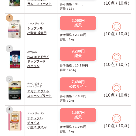
（10点 / 10点）
ラム・フィースト
参考価格：303円
容量：15g
3
2,068円
◎
マースジャパン
楽天
シュプレモ
小型犬 成犬用
（10点 / 10点）
参考価格：2,318円
容量：1kg
4
9,280円
ZIWIpets
◎
楽天
ziwi エアドライ
ドッグフード
（10点 / 10点）
参考価格：10,230円
ベニソン
容量：454g
5
7,480円
チャンピオン
◎
公式サイト
ペットフード
アカナ アダルト
（10点 / 10点）
スモールブリード
参考価格：7,480円
容量：2kg
6
1,567円
マースジャパン
◎
楽天
ナチュラル
チョイス
（10点 / 10点）
参考価格：1,769円
小型犬 成犬用
容量：1kg