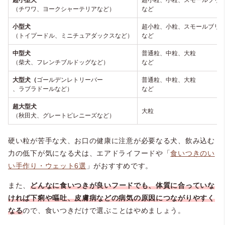
超小型犬
超小粒、小粒、スモールブリ
（チワワ、ヨークシャーテリアなど）
など
小型犬
超小粒、小粒、スモールブリ
（トイプードル、ミニチュアダックスなど）
など
中型犬
普通粒、中粒、大粒
（柴犬、フレンチブルドッグなど）
など
大型犬（
ゴールデンレトリーバー
普通粒、中粒、大粒
、ラブラドールなど）
など
超大型犬
大粒
（秋田犬、グレートピレニーズなど）
硬い粒が苦手な犬、お口の健康に注意が必要なる犬、飲み込む
力の低下が気になる犬は、エアドライフードや「
食いつきのい
い手作り・ウェット6選
」がおすすめです。
また、
どんなに食いつきが良いフードでも、体質に合っていな
ければ下痢や嘔吐、皮膚病などの病気の原因につながりやすく
なる
ので、食いつきだけで選ぶことはやめましょう。