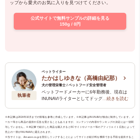
ップから愛犬のお気に入りを見つけてください。
公式サイトで無料サンプルの詳細を見る
150g / 0円
ペットライター
たかはしゆきな（高橋由紀那）
犬の管理栄養士 / ペットフード安全管理者
ペットフードメーカーに6年勤務後、現在は
執筆者
INUNAVIライターとしてドッグフードを中
…続きを読む
心とした記事を数多く執筆。現在はペット
専門ライティングチーム「
いぬのことば
」
※本記事は2024年10月までの情報を参考に作成しています。※本記事はINUNAVIが独自に制作しています。メ
や、老犬介護に寄り添うオンラインサロン
ーカー等から商品の提供や広告を受けることもありますが、コンテンツの内容やランキングの決定には一切関
「
いぬのじかん
」を運営。ペットとの暮ら
与していません。※本記事で紹介した商品を購入するとECサイトやメーカー等のアフィリエイト広告によって
しがより豊かになるような、経験を生かし
売上の一部がINUINAVIに還元されます。
た正しい情報、一歩踏み込んだ内容の記事
※当サイトは、Amazon.co.jpを宣伝しリンクすることによってサイトが紹介料を獲得できる手段を提供するこ