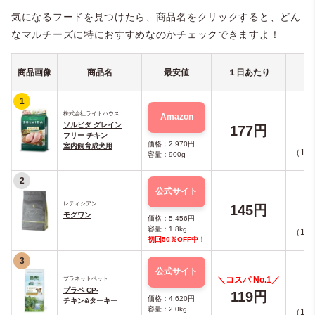
気になるフードを見つけたら、商品名をクリックすると、どん
なマルチーズに特におすすめなのかチェックできますよ！
商品画像
商品名
最安値
１日あたり
1
株式会社ライトハウス
Amazon
ソルビダ グレイン
177円
フリー チキン
価格：2,970円
室内飼育成犬用
（10点
容量：90
0g
2
公式サイト
レティシアン
145円
モグワン
価格：5,456円
容量：1.8kg
（10点
初回50％OFF中！
3
公式サイト
＼コスパ No.1／
プラネットペット
プラペ CP-
119円
価格：4,620円
チキン&ターキー
容量：2.0kg
（10点