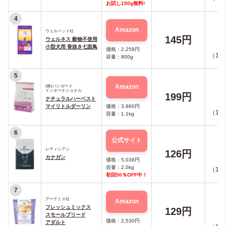
お試し150g無料!
4
Amazon
ウェルペット社
145円
ウェルネス 穀物不使用
小型犬用 骨抜き七面鳥
価格：2,258円
（10点
容量：800g
5
Amazon
(株)バンガード
インターナショナル
199円
ナチュラルハーベスト
マイリトルダーリン
価格：3,960円
（10点
容量：1.1kg
6
公式サイト
レティシアン
126円
カナガン
価格：5,038円
容量：2.0kg
（10点
初回50％OFF中！
7
アーテミス社
Amazon
フレッシュミックス
129円
スモールブリード
価格：2,530円
アダルト