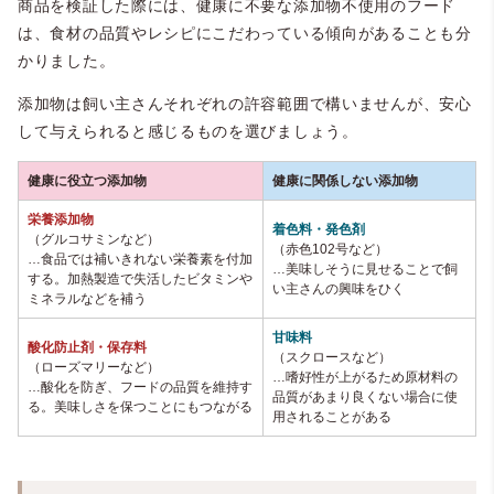
商品を検証した際には、健康に不要な添加物不使用のフード
は、食材の品質やレシピにこだわっている傾向があることも分
かりました。
添加物は飼い主さんそれぞれの許容範囲で構いませんが、安心
して与えられると感じるものを選びましょう。
健康に役立つ添加物
健康に関係しない添加物
栄養添加物
着色料・発色剤
（グルコサミンなど）
（赤色102号など）
…食品では補いきれない栄養素を付加
…美味しそうに見せることで飼
する。加熱製造で失活したビタミンや
い主さんの興味をひく
ミネラルなどを補う
甘味料
酸化防止剤・保存料
（スクロースなど）
（ローズマリーなど）
…嗜好性が上がるため原材料の
…酸化を防ぎ、フードの品質を維持す
品質があまり良くない場合に使
る。美味しさを保つことにもつながる
用されることがある