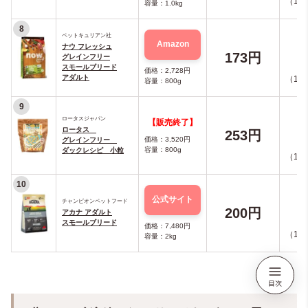
（10点
容量：1.0kg
8
ペットキュリアン社
Amazon
ナウ フレッシュ
173円
グレインフリー
スモールブリード
価格：2,728円
アダルト
（10点
容量：800g
9
ロータスジャパン
【販売終了】
ロータス
253円
価格：3,520円
グレインフリー
容量：800g
ダックレシピ 小粒
（10点
10
公式サイト
チャンピオンペットフード
200円
アカナ アダルト
スモールブリード
価格：7,480円
（10点
容量：2kg