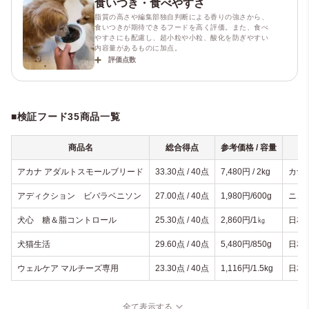
食いつき・食べやすさ
脂質の高さや編集部独自判断による香りの強さから、
食いつきが期待できるフードを高く評価。また、食べ
やすさにも配慮し、超小粒や小粒、酸化を防ぎやすい
内容量があるものに加点。
評価点数
■検証フード35商品一覧
商品名
総合得点
参考価格 / 容量
アカナ アダルトスモールブリード
33.30点 / 40点
7,480円 / 2kg
カナ
アディクション ビバラベニソン
27.00点 / 40点
1,980円/600g
ニュ
犬心 糖＆脂コントロール
25.30点 / 40点
2,860円/1㎏
日本
犬猫生活
29.60点 / 40点
5,480円/850g
日本
ウェルケア マルチーズ専用
23.30点 / 40点
1,116円/1.5kg
日本
全て表示する