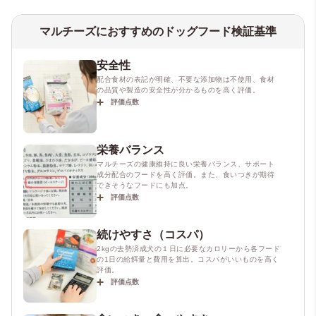
マルチーズにおすすめのドッグフード検証基準
安全性
配合食材の表記が明確、不要な添加物は不使用、食材
の品質や製造の安全性が分かるものを高く評価。
評価点数
栄養バランス
マルチーズの健康維持に良い栄養バランス、サポート
成分配合のフードを高く評価。また、食いつきが期待
できそうなフードにも加点。
評価点数
続けやすさ（コスパ）
2kgの去勢済成犬の１日に必要なカロリーから各フード
の1日の給餌量と費用を算出。コスパがいいものを高く
評価。
評価点数