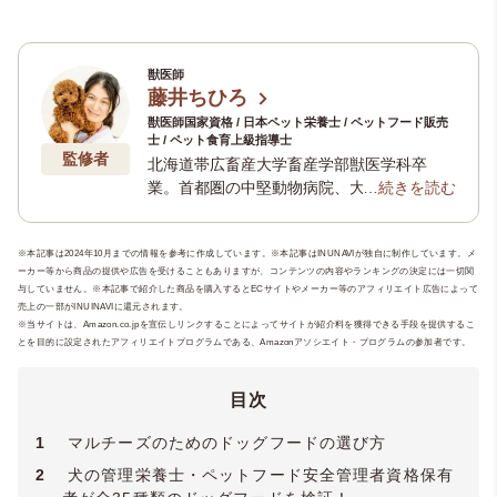
獣医師
藤井ちひろ
獣医師国家資格 / 日本ペット栄養士 / ペットフード販売
士 / ペット食育上級指導士
監修者
北海道帯広畜産大学畜産学部獣医学科卒
業。首都圏の中堅動物病院、大学病院を経
…続きを読む
て「健康寿命を延ばしてめざせ20歳！」
「治らない病気に最期まで向きあう」動物
※本記事は2024年10月までの情報を参考に作成しています。※本記事はINUNAVIが独自に制作しています。メ
病院、
ローズローズアニマルクリニック
院
ーカー等から商品の提供や広告を受けることもありますが、コンテンツの内容やランキングの決定には一切関
長。 ペットの食と栄養のお悩みに一生応え
与していません。※本記事で紹介した商品を購入するとECサイトやメーカー等のアフィリエイト広告によって
るための食育セミナーやシニアペットセミ
売上の一部がINUINAVIに還元されます。
ナーを定期的に開催中。（所属学会：
ペッ
※当サイトは、Amazon.co.jpを宣伝しリンクすることによってサイトが紹介料を獲得できる手段を提供するこ
とを目的に設定されたアフィリエイトプログラムである、Amazonアソシエイト・プログラムの参加者です。
ト食育協会
・
獣医麻酔外科学会
・
獣医神経
病学会
など）
目次
1
マルチーズのためのドッグフードの選び方
2
犬の管理栄養士・ペットフード安全管理者資格保有