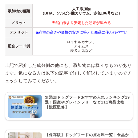
人工添加物
添加物の種類
（BHA、ソルビン酸カリウム、赤色106号など）
メリット
天然由来より安定した効果が望める
レ
デメリット
保存性の高さや価格の安さに答えた商品に使われやすい
ロイヤルカナン、
配合フード例
アイムス
愛犬元気など
上記で紹介した成分例の他にも、添加物には様々なものがあり
ます。気になる方は以下の記事で詳しく解説していますのでチ
ェックしてみてください。
無添加ドッグフードおすすめ人気ランキング19
選！国産やグレインフリーなど111商品比較
【獣医監修】
【保存版】ドッグフードの原材料一覧｜食品か