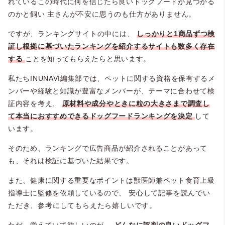
れているこの時代に何を信じたら良いドッグフードが見つかる
のかと飼い
主さんが不安に思うのも仕方がありません。
ですが、ランキングサイトの中には、
しっかりと1商品ずつ検
証し根拠に基づいたランキングを紹介するサイトも数多く存在
する
ことを知ってもらえたらと思います。
私たちINUNAVI編集部では、ペットに関する資格を保有するメ
ンバーや経験と知識が豊富なメンバーが、テーマに合わせて検
証内容を考え、
原材料や成分やときに粒の大きさまで調査し
て本当におすすめできるドッグフードランキングを決定
して
います。
そのため、ランキングで広告商品が紹介されることがあって
も、それは検証に基づいた結果です。
また、健康に関する重要なポイントは獣医師兼ペット食育上級
指導士に監修を依頼しているので、
安心して記事を読んでい
ただき、参考にしてもらえたら嬉しいです。
ただ、覚えていて欲しいのが、
どんなに評判の良いドッグフ