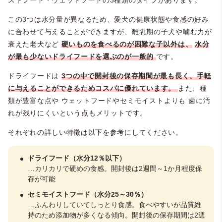
ストフード・ウェットフードの3種類のタイプがあります。
この3つは水分量が異なるため、愛犬の健康状態や食感の好み
に合わせて与えることができますが、離乳期の子犬や噛む力が
衰えた老犬など
硬いものを食べるのが困難な子以外は、
水分
が最も少ないドライフードを選ぶのが一般的
です。
ドライフードは
3つの中で開封後の保存期間が最も長く、手軽
に与えることができるためコスパに優れています。
また、種
類が豊富な点や
ウェットフードやセミモイストよりも
歯に汚
れが残りにくいという点もメリットです。
それぞれの詳しい特徴は以下を参考にしてください。
ドライフード（水分12％以下）
…カリカリで硬めの食感。開封後は2週間～1か月程度保
存が可能
セミモイストフード（水分25～30％）
…ふんわりしていてしっとり食感。食べやすいが品質維
持のため添加物が多くなる傾向。開封後の保存期間は2週