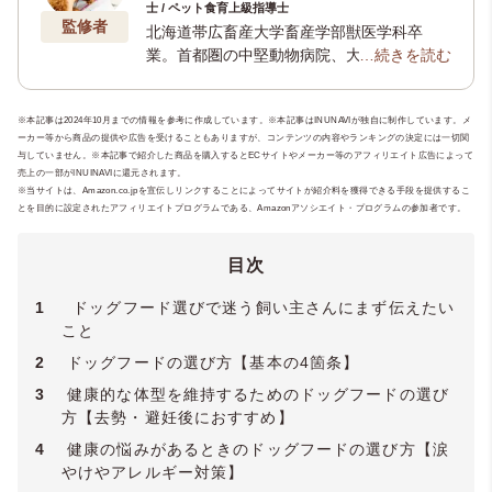
士 / ペット食育上級指導士
監修者
北海道帯広畜産大学畜産学部獣医学科卒
業。首都圏の中堅動物病院、大学病院を経
…続きを読む
て「健康寿命を延ばしてめざせ20歳！」
「治らない病気に最期まで向きあう」動物
※本記事は2024年10月までの情報を参考に作成しています。※本記事はINUNAVIが独自に制作しています。メ
病院、
ローズローズアニマルクリニック
院
ーカー等から商品の提供や広告を受けることもありますが、コンテンツの内容やランキングの決定には一切関
長。 ペットの食と栄養のお悩みに一生応え
与していません。※本記事で紹介した商品を購入するとECサイトやメーカー等のアフィリエイト広告によって
るための食育セミナーやシニアペットセミ
売上の一部がINUINAVIに還元されます。
ナーを定期的に開催中。（所属学会：
ペッ
※当サイトは、Amazon.co.jpを宣伝しリンクすることによってサイトが紹介料を獲得できる手段を提供するこ
とを目的に設定されたアフィリエイトプログラムである、Amazonアソシエイト・プログラムの参加者です。
ト食育協会
・
獣医麻酔外科学会
・
獣医神経
病学会
など）
目次
1
ドッグフード選びで迷う飼い主さんにまず伝えたい
こと
2
ドッグフードの選び方【基本の4箇条】
3
健康的な体型を維持するためのドッグフードの選び
方【去勢・避妊後におすすめ】
4
健康の悩みがあるときのドッグフードの選び方【涙
やけやアレルギー対策】